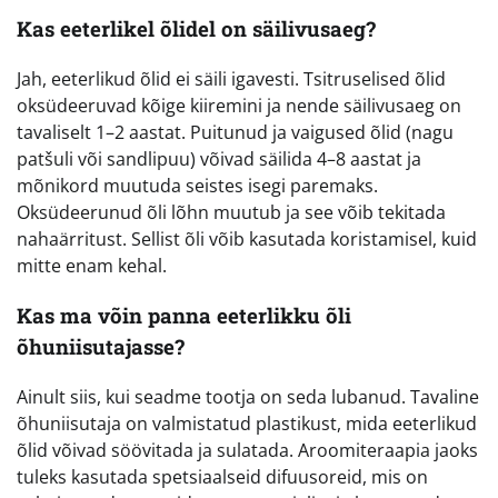
Kas eeterlikel õlidel on säilivusaeg?
Jah, eeterlikud õlid ei säili igavesti. Tsitruselised õlid
oksüdeeruvad kõige kiiremini ja nende säilivusaeg on
tavaliselt 1–2 aastat. Puitunud ja vaigused õlid (nagu
patšuli või sandlipuu) võivad säilida 4–8 aastat ja
mõnikord muutuda seistes isegi paremaks.
Oksüdeerunud õli lõhn muutub ja see võib tekitada
nahaärritust. Sellist õli võib kasutada koristamisel, kuid
mitte enam kehal.
Kas ma võin panna eeterlikku õli
õhuniisutajasse?
Ainult siis, kui seadme tootja on seda lubanud. Tavaline
õhuniisutaja on valmistatud plastikust, mida eeterlikud
õlid võivad söövitada ja sulatada. Aroomiteraapia jaoks
tuleks kasutada spetsiaalseid difuusoreid, mis on