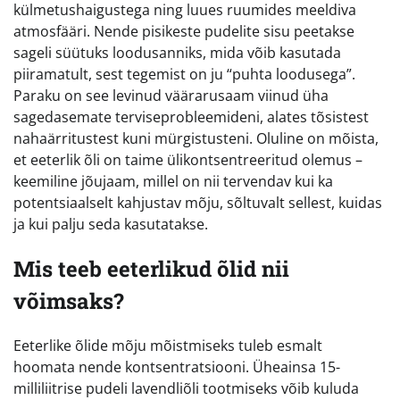
külmetushaigustega ning luues ruumides meeldiva
atmosfääri. Nende pisikeste pudelite sisu peetakse
sageli süütuks loodusanniks, mida võib kasutada
piiramatult, sest tegemist on ju “puhta loodusega”.
Paraku on see levinud väärarusaam viinud üha
sagedasemate terviseprobleemideni, alates tõsistest
nahaärritustest kuni mürgistusteni. Oluline on mõista,
et eeterlik õli on taime ülikontsentreeritud olemus –
keemiline jõujaam, millel on nii tervendav kui ka
potentsiaalselt kahjustav mõju, sõltuvalt sellest, kuidas
ja kui palju seda kasutatakse.
Mis teeb eeterlikud õlid nii
võimsaks?
Eeterlike õlide mõju mõistmiseks tuleb esmalt
hoomata nende kontsentratsiooni. Üheainsa 15-
milliliitrise pudeli lavendliõli tootmiseks võib kuluda