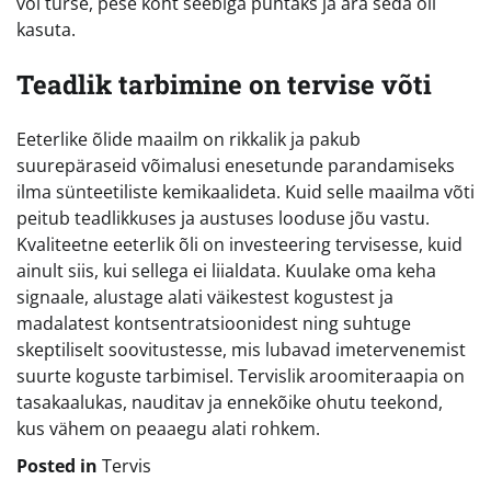
või turse, pese koht seebiga puhtaks ja ära seda õli
kasuta.
Teadlik tarbimine on tervise võti
Eeterlike õlide maailm on rikkalik ja pakub
suurepäraseid võimalusi enesetunde parandamiseks
ilma sünteetiliste kemikaalideta. Kuid selle maailma võti
peitub teadlikkuses ja austuses looduse jõu vastu.
Kvaliteetne eeterlik õli on investeering tervisesse, kuid
ainult siis, kui sellega ei liialdata. Kuulake oma keha
signaale, alustage alati väikestest kogustest ja
madalatest kontsentratsioonidest ning suhtuge
skeptiliselt soovitustesse, mis lubavad imetervenemist
suurte koguste tarbimisel. Tervislik aroomiteraapia on
tasakaalukas, nauditav ja ennekõike ohutu teekond,
kus vähem on peaaegu alati rohkem.
Posted in
Tervis