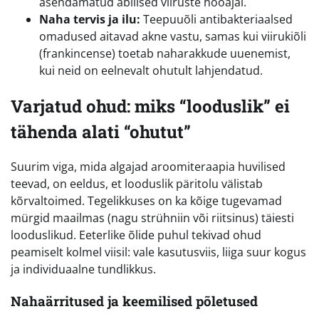
asendamatud abilised viiruste hooajal.
Naha tervis ja ilu:
Teepuuõli antibakteriaalsed
omadused aitavad akne vastu, samas kui viirukiõli
(frankincense) toetab naharakkude uuenemist,
kui neid on eelnevalt ohutult lahjendatud.
Varjatud ohud: miks “looduslik” ei
tähenda alati “ohutut”
Suurim viga, mida algajad aroomiteraapia huvilised
teevad, on eeldus, et looduslik päritolu välistab
kõrvaltoimed. Tegelikkuses on ka kõige tugevamad
mürgid maailmas (nagu strühniin või riitsinus) täiesti
looduslikud. Eeterlike õlide puhul tekivad ohud
peamiselt kolmel viisil: vale kasutusviis, liiga suur kogus
ja individuaalne tundlikkus.
Nahaärritused ja keemilised põletused