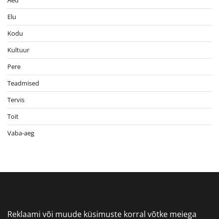
Aed
Elu
Kodu
Kultuur
Pere
Teadmised
Tervis
Toit
Vaba-aeg
Reklaami või muude küsimuste korral võtke meiega