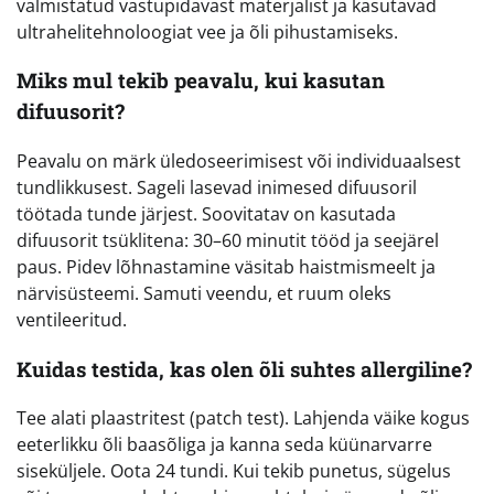
valmistatud vastupidavast materjalist ja kasutavad
ultrahelitehnoloogiat vee ja õli pihustamiseks.
Miks mul tekib peavalu, kui kasutan
difuusorit?
Peavalu on märk üledoseerimisest või individuaalsest
tundlikkusest. Sageli lasevad inimesed difuusoril
töötada tunde järjest. Soovitatav on kasutada
difuusorit tsüklitena: 30–60 minutit tööd ja seejärel
paus. Pidev lõhnastamine väsitab haistmismeelt ja
närvisüsteemi. Samuti veendu, et ruum oleks
ventileeritud.
Kuidas testida, kas olen õli suhtes allergiline?
Tee alati plaastritest (patch test). Lahjenda väike kogus
eeterlikku õli baasõliga ja kanna seda küünarvarre
siseküljele. Oota 24 tundi. Kui tekib punetus, sügelus