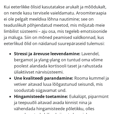
Kui eeterlikke õlisid kasutatakse arukalt ja mõõdukalt,
on nende kasu tervisele vaieldamatu. Aroomiteraapia
ei ole pelgalt meeldiva lõhna nautimine; see on
teaduslikult põhjendatud meetod, mis mõjutab meie
limbilist süsteemi – aju osa, mis tegeleb emotsioonide
ja mäluga. Siin on mõned peamised valdkonnad, kus
eeterlikud õlid on näidanud suurepäraseid tulemusi:
Stressi ja ärevuse leevendamine:
Lavendel,
bergamot ja ylang-ylang on tuntud oma võime
poolest alandada kortisooli taset ja rahustada
üliaktiivset närvisüsteemi.
Une kvaliteedi parandamine:
Rooma kummel ja
vetiver aitavad luua lõõgastunud seisundi, mis
soodustab sügavamat und.
Hingamisteede toetamine:
Eukalüpt, piparmünt
ja teepuuõli aitavad avada kinnist nina ja
vähendada hingamisteede põletikku, olles