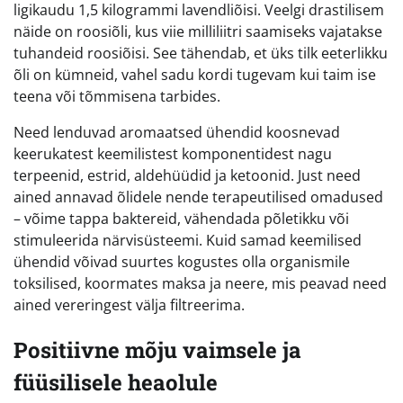
ligikaudu 1,5 kilogrammi lavendliõisi. Veelgi drastilisem
näide on roosiõli, kus viie milliliitri saamiseks vajatakse
tuhandeid roosiõisi. See tähendab, et üks tilk eeterlikku
õli on kümneid, vahel sadu kordi tugevam kui taim ise
teena või tõmmisena tarbides.
Need lenduvad aromaatsed ühendid koosnevad
keerukatest keemilistest komponentidest nagu
terpeenid, estrid, aldehüüdid ja ketoonid. Just need
ained annavad õlidele nende terapeutilised omadused
– võime tappa baktereid, vähendada põletikku või
stimuleerida närvisüsteemi. Kuid samad keemilised
ühendid võivad suurtes kogustes olla organismile
toksilised, koormates maksa ja neere, mis peavad need
ained vereringest välja filtreerima.
Positiivne mõju vaimsele ja
füüsilisele heaolule