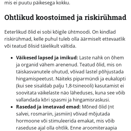
mis ei puutu päikesega kokku.
Ohtlikud koostoimed ja riskirühmad
Eeterlikud õlid ei sobi kõigile ühtmoodi. On kindlad
riskirühmad, kelle puhul tuleb olla äärmiselt ettevaatlik
või teatud õlisid täielikult vältida.
Väikesed lapsed ja imikud:
Laste nahk on õhem
ja organid vähem arenenud. Teatud õlid, mis on
täiskasvanutele ohutud, võivad lastel põhjustada
hingamispeetust. Näiteks piparmündi ja eukalüpti
(kui see sisaldab palju 1,8-tsineooli) kasutamist ei
soovitata väikelaste näo läheduses, kuna see võib
vallandada kõri spasmi ja hingamisraskusi.
Rasedad ja imetavad emad:
Mõned õlid (nt
salvei, rosmariin, jasmiin) võivad mõjutada
hormoone või stimuleerida emakat, mis võib
raseduse ajal olla ohtlik. Enne aroomiteraapia