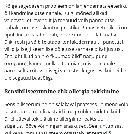
Kõige sagedasem probleem on lahjendamata eeterliku
õli kandmine otse nahale. Kuigi mõned allikad
väidavad, et lavendlit ja teepuud võib panna otse
nahale, on see riskantne praktika. Puhas eeterlik õli on
lipofiilne, mis tähendab, et see imendub läbi naha
ülikiiresti ja võib tekitada kontaktdermatiiti, punetust,
villid ja isegi keemilise põletuse sarnaseid kahjustusi.
Eriti ohtlikud on n-ö “kuumad õlid” nagu pune
(oregano), kaneel, nelk ja tüümian, mis on nahale
äärmiselt ärritavad isegi väikestes kogustes, kui neid ei
ole segatud baasõliga.
Sensibiliseerumine ehk allergia tekkimine
Sensibiliseerumine on salakaval protsess. Inimene võib
kasutada sama õli aastaid ilma probleemideta, kuid
ühel päeval tekib äkiline allergiline reaktsioon –
sügelus, lööve või hingamisraskused. See juhtub siis,
kui keha immuunsüsteem otsustab, et teatud õli