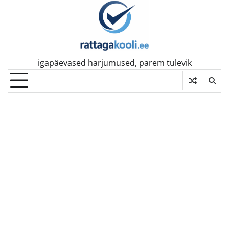
Skip
to
content
igapäevased harjumused, parem tulevik