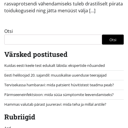
rasvaprotsendi vähendamiseks tuleb drastiliselt piirata
toidukoguseid ning jätta menüüst välja […]
Otsi
Otsi
Värsked postitused
Kuidas eesti keele test edukalt läbida: ekspertide nõuanded
Eesti heliloojad 20. sajandil: muusikalise uuenduse teerajajad
Tervisekassa hambaravi: mida patsient hüvitistest teadma peab?
Pärmseeneinfektsioon: mida süüa sümptomite leevendamiseks?
Hammas valutab pärast juureravi: mida teha ja millal arstile?
Rubriigid