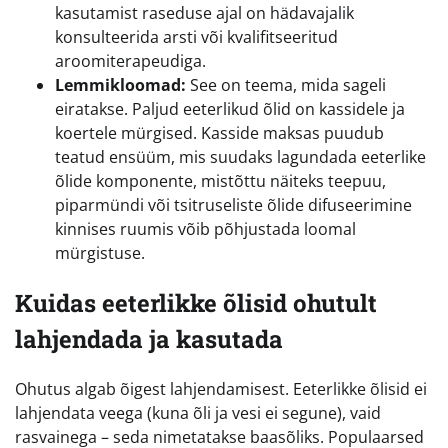
kasutamist raseduse ajal on hädavajalik
konsulteerida arsti või kvalifitseeritud
aroomiterapeudiga.
Lemmikloomad:
See on teema, mida sageli
eiratakse. Paljud eeterlikud õlid on kassidele ja
koertele mürgised. Kasside maksas puudub
teatud ensüüm, mis suudaks lagundada eeterlike
õlide komponente, mistõttu näiteks teepuu,
piparmündi või tsitruseliste õlide difuseerimine
kinnises ruumis võib põhjustada loomal
mürgistuse.
Kuidas eeterlikke õlisid ohutult
lahjendada ja kasutada
Ohutus algab õigest lahjendamisest. Eeterlikke õlisid ei
lahjendata veega (kuna õli ja vesi ei segune), vaid
rasvainega – seda nimetatakse baasõliks. Populaarsed