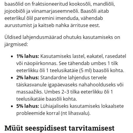
baasõlid on fraktsioneeritud kookosõli, mandliõli,
jojoobiõli ja viinamarjaseemneõli. Baasõli aitab
eeterlikul õlil paremini imenduda, vähendab
aurustumist ja kaitseb nahka ärrituse eest.
Üldised lahjendusmäärad ohutuks kasutamiseks on
järgmised:
1% lahus:
Kasutamiseks lastel, eakatel, rasedatel
või näopiirkonnas. See tähendab umbes 1 tilk
eeterlikku õli 1 teelusikatäie (5 ml) baasõli kohta.
2% lahus:
Standardne lahjendus tervele
täiskasvanule igapäevaseks nahahoolduseks või
massaažiks. Umbes 2–3 tilka eeterlikku õli 1
teelusikatäie baasõli kohta.
5% lahus:
Lühiajaliseks kasutamiseks lokaalsete
probleemide korral (nt lihasvalu).
Müüt seespidisest tarvitamisest