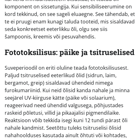
komponent on sissetungija. Kui sensibiliseerumine on
kord tekkinud, on see sageli eluaegne. See tähendab, et
te ei pruugi enam kunagi taluda tooteid, mis sisaldavad
seda konkreetset eeterlikku õli, olgu see siis
šampoonis, kreemis või pesuvahendis.
Fototoksilisus: päike ja tsitruselised
Suveperioodil on eriti oluline teada fototoksilisusest.
Paljud tsitruselised eeterlikud õlid (sidrun, laim,
bergamot, greip) sisaldavad ühendeid nimega
furokumariinid. Kui neid õlisid kanda nahale ja minna
seejärel UV-kiirguse kätte (päike või solaarium),
reageerivad need ühendid valgusega, põhjustades
raskeid põletusi, villid ja pikaajalisi pigmendilaike.
Reaktsioon võib tekkida isegi kuni 12 tundi pärast õli
nahale kandmist. Seetõttu tuleks tsitruselisi õlisid
nahahoolduses kasutada ainult õhtuti või kohtades,