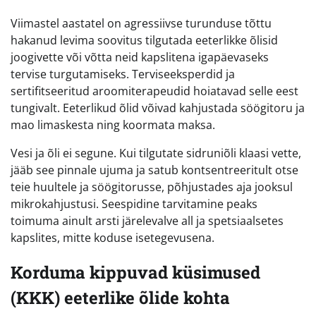
Viimastel aastatel on agressiivse turunduse tõttu
hakanud levima soovitus tilgutada eeterlikke õlisid
joogivette või võtta neid kapslitena igapäevaseks
tervise turgutamiseks. Terviseeksperdid ja
sertifitseeritud aroomiterapeudid hoiatavad selle eest
tungivalt. Eeterlikud õlid võivad kahjustada söögitoru ja
mao limaskesta ning koormata maksa.
Vesi ja õli ei segune. Kui tilgutate sidruniõli klaasi vette,
jääb see pinnale ujuma ja satub kontsentreeritult otse
teie huultele ja söögitorusse, põhjustades aja jooksul
mikrokahjustusi. Seespidine tarvitamine peaks
toimuma ainult arsti järelevalve all ja spetsiaalsetes
kapslites, mitte koduse isetegevusena.
Korduma kippuvad küsimused
(KKK) eeterlike õlide kohta