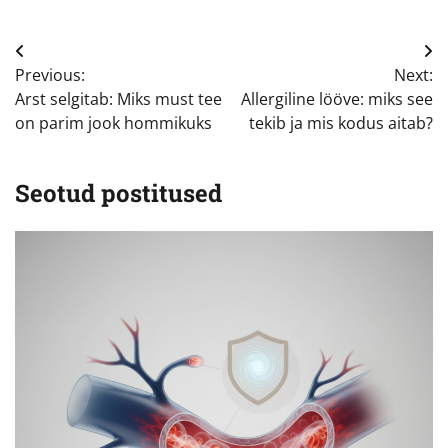
Navigeerimine
Previous:
Next:
Arst selgitab: Miks must tee
Allergiline lööve: miks see
on parim jook hommikuks
tekib ja mis kodus aitab?
Seotud postitused