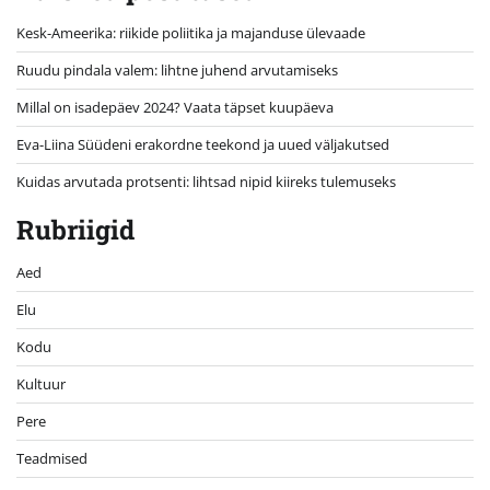
Kesk-Ameerika: riikide poliitika ja majanduse ülevaade
Ruudu pindala valem: lihtne juhend arvutamiseks
Millal on isadepäev 2024? Vaata täpset kuupäeva
Eva-Liina Süüdeni erakordne teekond ja uued väljakutsed
Kuidas arvutada protsenti: lihtsad nipid kiireks tulemuseks
Rubriigid
Aed
Elu
Kodu
Kultuur
Pere
Teadmised