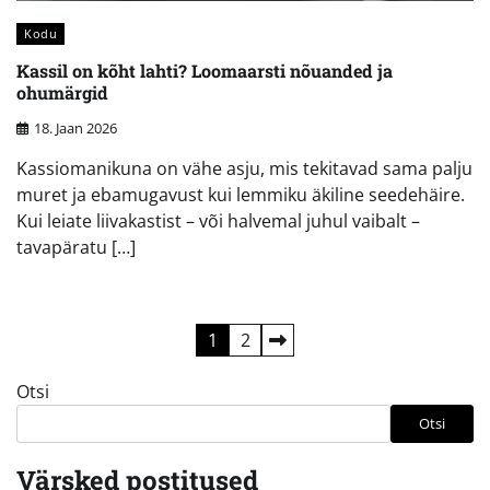
Kodu
Kassil on kõht lahti? Loomaarsti nõuanded ja
ohumärgid
18. Jaan 2026
Kassiomanikuna on vähe asju, mis tekitavad sama palju
muret ja ebamugavust kui lemmiku äkiline seedehäire.
Kui leiate liivakastist – või halvemal juhul vaibalt –
tavapäratu […]
Postituste
1
2
leheküljendus
Otsi
Otsi
Värsked postitused