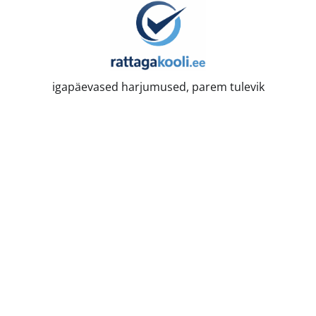
Skip
to
content
igapäevased harjumused, parem tulevik