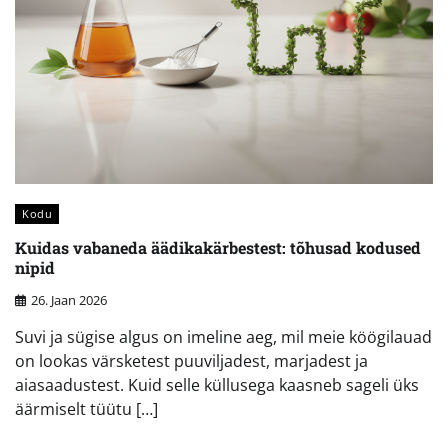
Kodu
Kuidas vabaneda äädikakärbestest: tõhusad kodused
nipid
26. Jaan 2026
Suvi ja sügise algus on imeline aeg, mil meie köögilauad
on lookas värsketest puuviljadest, marjadest ja
aiasaadustest. Kuid selle küllusega kaasneb sageli üks
äärmiselt tüütu […]