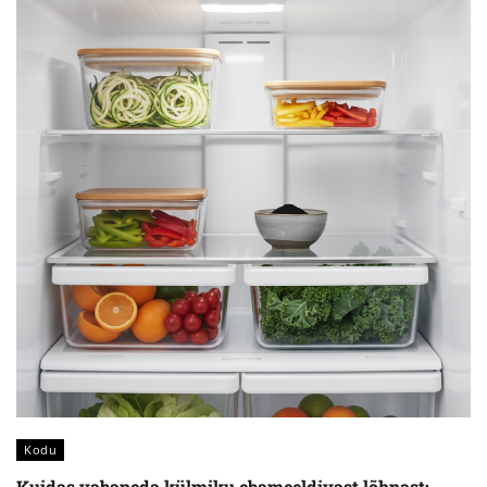
Kodu
Kuidas vabaneda külmiku ebameeldivast lõhnast: