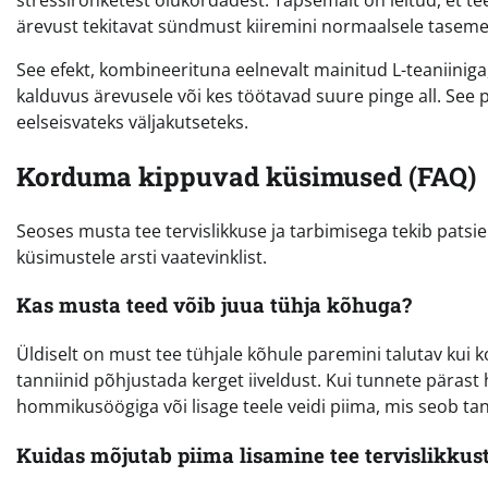
ärevust tekitavat sündmust kiiremini normaalsele tasemele 
See efekt, kombineerituna eelnevalt mainitud L-teaniiniga
kalduvus ärevusele või kes töötavad suure pinge all. See
eelseisvateks väljakutseteks.
Korduma kippuvad küsimused (FAQ)
Seoses musta tee tervislikkuse ja tarbimisega tekib patsien
küsimustele arsti vaatevinklist.
Kas musta teed võib juua tühja kõhuga?
Üldiselt on must tee tühjale kõhule paremini talutav kui 
tanniinid põhjustada kerget iiveldust. Kui tunnete pära
hommikusöögiga või lisage teele veidi piima, mis seob t
Kuidas mõjutab piima lisamine tee tervislikkus