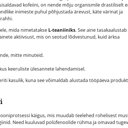
saldavad kofeiini, on nende mõju organismile drastiliselt e
undlike inimeste puhul põhjustada ärevust, käte värinat ja
rahhi.
ppele, mida nimetatakse
L-teaniiniks
. See aine tasakaalustab
lainete aktiivsust, mis on seotud lõdvestunud, kuid ärksa
unde, mitte minuteid.
us keeruliste ülesannete lahendamisel.
eriti kasulik, kuna see võimaldab alustada tööpäeva produkti
i
iooniprotsessi käigus, mis muudab teelehed rohelisest mus
bigiinid. Need kuuluvad polüfenoolide rühma ja omavad tuge