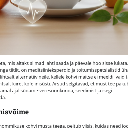
a, mis aitaks silmad lahti saada ja päevale hoo sisse lükata.
tiitlit, on meditsiinieksperdid ja toitumisspetsialistid üh
tsalt alternatiiv neile, kellele kohvi maitse ei meeldi, vaid t
tsalt kiiret kofeiinisüsti. Arstid selgitavad, et must tee paku
samal ajal südame-veresoonkonda, seedimist ja isegi
da.
umisvõime
hommikuse kohvi musta teega, peitub viisis, kuidas need jo