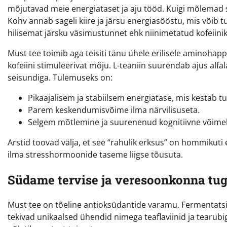
mõjutavad meie energiataset ja aju tööd. Kuigi mõlemad si
Kohv annab sageli kiire ja järsu energiasööstu, mis võib t
hilisemat järsku väsimustunnet ehk niinimetatud kofeiinik
Must tee toimib aga teisiti tänu ühele erilisele aminoha
kofeiini stimuleerivat mõju. L-teaniin suurendab ajus alfa
seisundiga. Tulemuseks on:
Pikaajalisem ja stabiilsem energiatase, mis kestab t
Parem keskendumisvõime ilma närvilisuseta.
Selgem mõtlemine ja suurenenud kognitiivne võimek
Arstid toovad välja, et see “rahulik erksus” on hommikuti 
ilma stresshormoonide taseme liigse tõusuta.
Südame tervise ja veresoonkonna tug
Must tee on tõeline antioksüdantide varamu. Fermentats
tekivad unikaalsed ühendid nimega teaflaviinid ja tearu