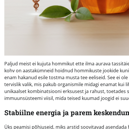
Paljud meist ei kujuta hommikut ette ilma aurava tassitäiet
kohv on aastakümneid hoidnud hommikuste jookide kuninga 
enam hakanud esile tostma musta tee eeliseid. See ei ole lih
tervislik valik, mis pakub organismile midagi enamat kui lih
unikaalset kombinatsiooni erksusest ja rahust, toetades 
immuunsüsteemi viisil, mida teised kuumad joogid ei suu
Stabiilne energia ja parem keskend
Üks peamisi põhjuseid, miks arstid soovitavad asendada 