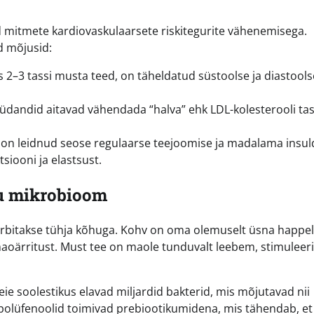
 mitmete kardiovaskulaarsete riskitegurite vähenemisega.
d mõjusid:
 2–3 tassi musta teed, on täheldatud süstoolse ja diastools
üdandid aitavad vähendada “halva” ehk LDL-kolesterooli tas
 on leidnud seose regulaarse teejoomise ja madalama insuld
siooni ja elastsust.
ku mikrobioom
rbitakse tühja kõhuga. Kohv on oma olemuselt üsna happel
i maoärritust. Must tee on maole tunduvalt leebem, stimuleer
eie soolestikus elavad miljardid bakterid, mis mõjutavad nii
 polüfenoolid toimivad prebiootikumidena, mis tähendab, e