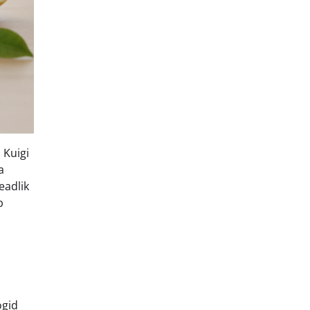
 Kuigi
a
eadlik
b
ogid