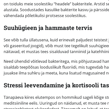
on toiduks meie soolestiku “headele” bakteritele. Arstid
alustala. Soodustades kasulike bakterite kasvu ja pärssid
vähendada põletikulisi protsesse soolestikus.
Suuhügieen ja hammaste tervis
See võib tulla üllatusena, kuid erinevalt paljudest teist
või gaseeritud joogid), võib must tee tegelikult suuhügie
näitavad, et mustas tees sisalduvad tanniinid ja katehhii
Need ühendid võitlevad bakteritega, mis põhjustavad hamb
sisaldab teepõõsas looduslikult fluoriidi, mis tugevdab ha
juuakse ilma suhkru ja meeta, kuna lisatud magusained n
Stressi leevendamine ja kortisooli ta
Tänapäeva kiires elutempos on hommikud sageli kõige st
meditsiiniline eelis. Uuringud on näidanud, et musta tee 
stressirohketest olukordadest. Täpsemalt on leitud, et te