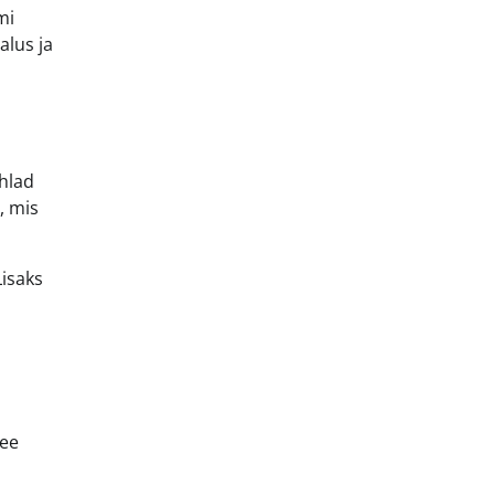
mi
alus ja
ahlad
, mis
Lisaks
tee