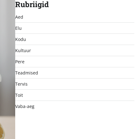
Rubriigid
Aed
Elu
Kodu
Kultuur
Pere
Teadmised
Tervis
Toit
Vaba-aeg