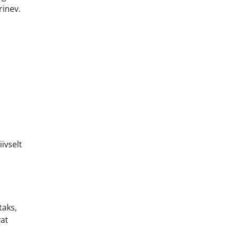
rinev.
ivselt
taks,
vat