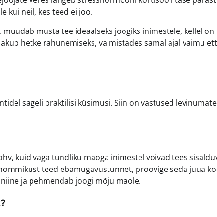
kui neil, kes teed ei joo.
, muudab musta tee ideaalseks joogiks inimestele, kellel on
 pakub hetke rahunemiseks, valmistades samal ajal vaimu et
tidel sageli praktilisi küsimusi. Siin on vastused levinumate
kohv, kuid väga tundliku maoga inimestel võivad tees sisald
st hommikust teed ebamugavustunnet, proovige seda juua k
anniine ja pehmendab joogi mõju maole.
t?