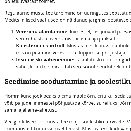
põletikuvastast toimet.
Regulaarne musta tee tarbimine on uuringutes seostatud
Meditsiinilised vaatlused on näidanud järgmisi positiivsei
Vererõhu alandamine:
Inimestel, kes joovad päevas
vererõhu stabiliseerumist pikema aja jooksul.
Kolesterooli kontroll:
Mustas tees leiduvad antioks
mis on peamine veresoonte lupjumise põhjustaja.
Insuldiriski vähenemine:
Laiaulatuslikud uuringud
vahel, kuna tee parandab veresoonte endoteeli funkt
Seedimise soodustamine ja soolesti
Hommikune jook peaks olema maole õrn, eriti kui seda ta
võib paljudel inimestel põhjustada kõrvetisi, refluksi võ
samal ajal ainevahetust.
Veelgi olulisem on musta tee mõju soolestiku tervisele. M
immuunsust kui ka vaimset tervist. Mustas tees leiduvad