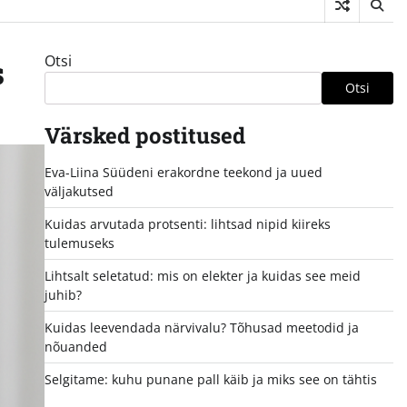
Otsi
s
Otsi
Värsked postitused
Eva-Liina Süüdeni erakordne teekond ja uued
väljakutsed
Kuidas arvutada protsenti: lihtsad nipid kiireks
tulemuseks
Lihtsalt seletatud: mis on elekter ja kuidas see meid
juhib?
Kuidas leevendada närvivalu? Tõhusad meetodid ja
nõuanded
Selgitame: kuhu punane pall käib ja miks see on tähtis