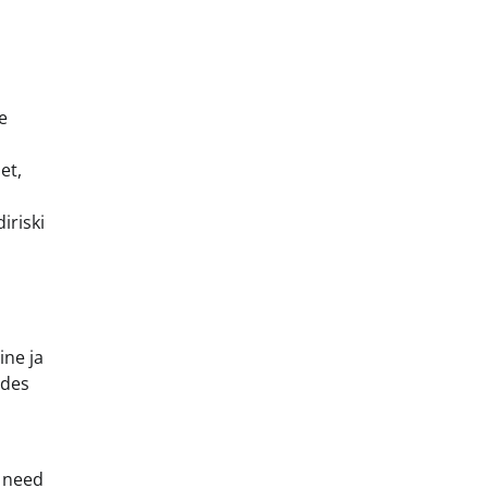
e
et,
iriski
ine ja
ides
t need