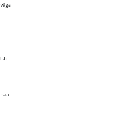
 väga
–
sti
i saa