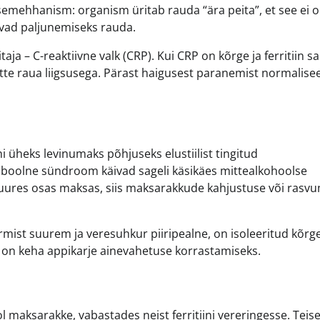
tsemehhanism: organism üritab rauda “ära peita”, et see ei o
javad paljunemiseks rauda.
taja – C-reaktiivne valk (CRP). Kui CRP on kõrge ja ferritiin s
itte raua liigsusega. Pärast haigusest paranemist normalise
i üheks levinumaks põhjuseks elustiilist tingitud
taboolne sündroom käivad sageli käsikäes mittealkohoolse
 suures osas maksas, siis maksarakkude kahjustuse või rasv
mist suurem ja veresuhkur piiripealne, on isoleeritud kõrg
ee on keha appikarje ainevahetuse korrastamiseks.
ol maksarakke, vabastades neist ferritiini vereringesse. Teis