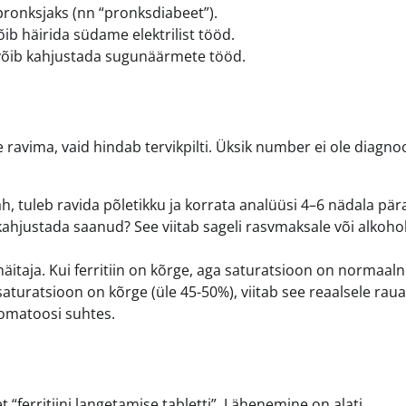
ronksjaks (nn “pronksdiabeet”).
b häirida südame elektrilist tööd.
õib kahjustada sugunäärmete tööd.
e ravima, vaid hindab tervikpilti. Üksik number ei ole diagno
h, tuleb ravida põletikku ja korrata analüüsi 4–6 nädala pära
hjustada saanud? See viitab sageli rasvmaksale või alkohol
 näitaja. Kui ferritiin on kõrge, aga saturatsioon on normaaln
saturatsioon on kõrge (üle 45-50%), viitab see reaalsele raua
romatoosi suhtes.
t “ferritiini langetamise tabletti”. Lähenemine on alati