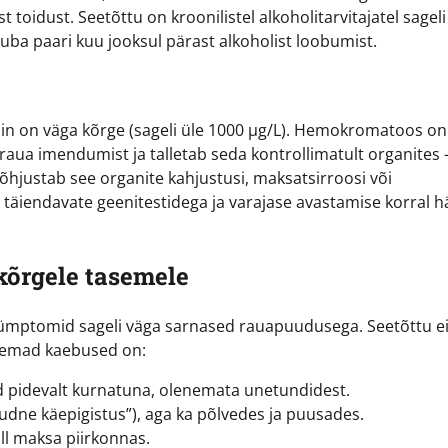
oidust. Seetõttu on kroonilistel alkoholitarvitajatel sageli
juba paari kuu jooksul pärast alkoholist loobumist.
itiin on väga kõrge (sageli üle 1000 µg/L). Hemokromatoos on
 raua imendumist ja talletab seda kontrollimatult organites 
õhjustab see organite kahjustusi, maksatsirroosi või
äiendavate geenitestidega ja varajase avastamise korral hä
kõrgele tasemele
i sümptomid sageli väga sarnased rauapuudusega. Seetõttu e
semad kaebused on:
 pidevalt kurnatuna, olenemata unetundidest.
raudne käepigistus”), aga ka põlvedes ja puusades.
l maksa piirkonnas.