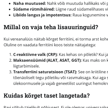
Naha muutused:
Nahk võib muutuda hallikaks või p
Südame rütmihäired:
Liigne raud südamelihases või
Libiido langus ja impotentsus:
Raua kogunemine v
Millal on vaja teha lisauuringuid?
Kui vereanalüüs näitab kõrget ferritiini, ei torma arst koh
Oluline on vaadata ferritiini koos teiste näitajatega:
C-reaktiivne valk (CRP):
Kas kehas on põletik? Kui ja
Maksaensüümid (ALAT, ASAT, GGT):
Kas maks on ka
liigtarbimisele.
Transferriini saturatsioon (TSAT):
See on kriitiline
tõenäoliselt tegu põletiku või rasvmaksaga. Kui aga 
ülekoormusele ja vajab geneetilist uuringut hemok
Kuidas kõrget taset langetada?
Ravi sõltub täielikult põhjusest. Ei ole olemas universaalse