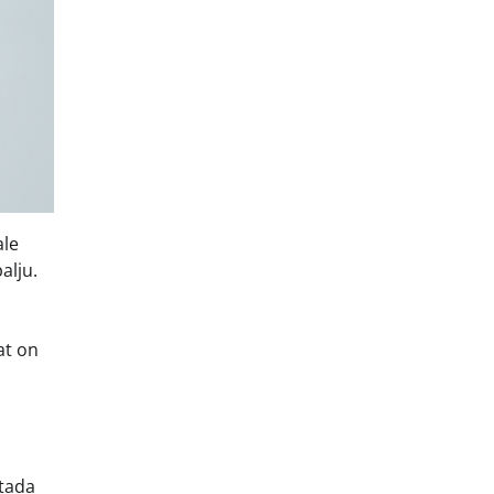
ale
alju.
at on
etada