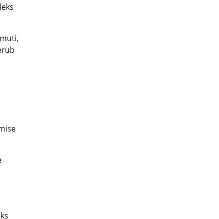
leks
amuti,
erub
umise
e
eks