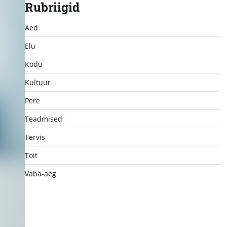
Rubriigid
Aed
Elu
Kodu
Kultuur
Pere
Teadmised
Tervis
Toit
Vaba-aeg