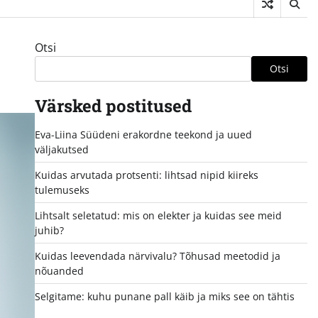
Otsi
Otsi
Värsked postitused
Eva-Liina Süüdeni erakordne teekond ja uued
väljakutsed
Kuidas arvutada protsenti: lihtsad nipid kiireks
tulemuseks
Lihtsalt seletatud: mis on elekter ja kuidas see meid
juhib?
Kuidas leevendada närvivalu? Tõhusad meetodid ja
nõuanded
Selgitame: kuhu punane pall käib ja miks see on tähtis