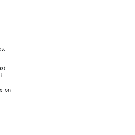
os.
st.
i
e, on