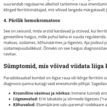
suurendab regulaarne alkoholi tarbimine raua imendumist t
kõrged ferritiininäitajad, mis võivad langeda märgatavalt 
4. Pärilik hemokromatoos
See on seisund, mida arstid kardavad ja otsivad, kui ferr
geneetiline haigus, mille puhul keha ei suuda reguleerida
maksas, südames, kõhunäärmes ja liigestes. Aja jooksul p
südamepuudulikkust. Õnneks on see haigus diagnoositav t
ravitav.
Sümptomid, mis võivad viidata liiga 
Paradoksaalsel kombel on liigse raua või kõrge ferritiin
diagnoosi panna kunagi vaid enesetunde põhjal. Sageda
Krooniline väsimus ja nõrkus:
Inimene tunneb end
Liigesevalud:
Eriti labakäte ja sõrmede liigestes (“
Kõhuvalud:
Ebamäärane valu paremal roidekaare al