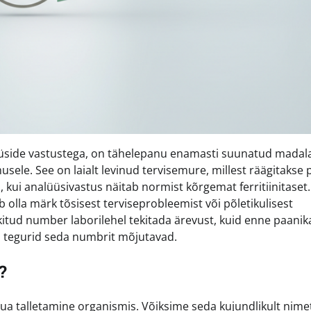
üüside vastustega, on tähelepanu enamasti suunatud madal
usele. See on laialt levinud tervisemure, millest räägitakse p
ui analüüsivastus näitab normist kõrgemat ferritiinitaset.
ib olla märk tõsisest terviseprobleemist või põletikulisest
ükitud number laborilehel tekitada ärevust, kuid enne paanik
ed tegurid seda numbrit mõjutavad.
?
raua talletamine organismis. Võiksime seda kujundlikult nim