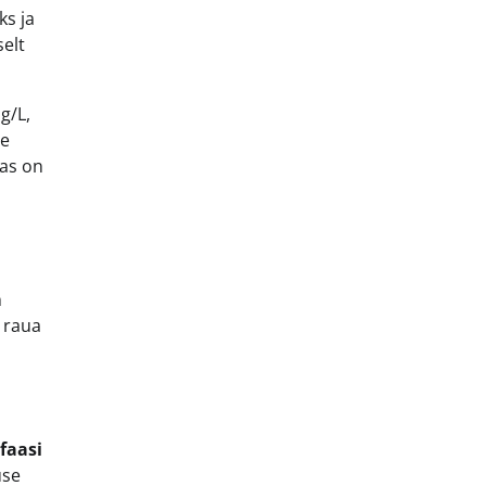
ks ja
selt
g/L,
ee
has on
n
, raua
faasi
use