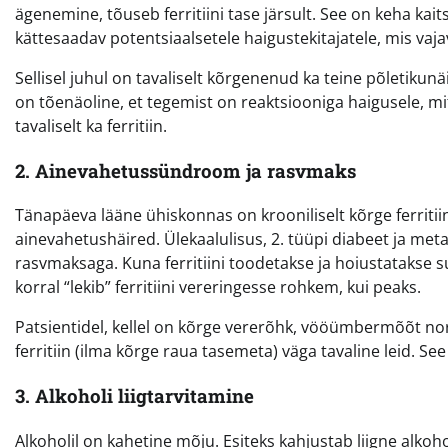
ägenemine, tõuseb ferritiini tase järsult. See on keha kai
kättesaadav potentsiaalsetele haigustekitajatele, mis va
Sellisel juhul on tavaliselt kõrgenenud ka teine põletikunäi
on tõenäoline, et tegemist on reaktsiooniga haigusele, m
tavaliselt ka ferritiin.
2. Ainevahetussündroom ja rasvmaks
Tänapäeva lääne ühiskonnas on krooniliselt kõrge ferritiin
ainevahetushäired. Ülekaalulisus, 2. tüüpi diabeet ja me
rasvmaksaga. Kuna ferritiini toodetakse ja hoiustatakse
korral “lekib” ferritiini vereringesse rohkem, kui peaks.
Patsientidel, kellel on kõrge vererõhk, vööümbermõõt nor
ferritiin (ilma kõrge raua tasemeta) väga tavaline leid. S
3. Alkoholi liigtarvitamine
Alkoholil on kahetine mõju. Esiteks kahjustab liigne alkoh