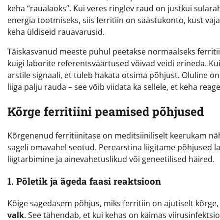
keha “raualaoks”. Kui veres ringlev raud on justkui sula
energia tootmiseks, siis ferritiin on säästukonto, kust vaj
keha üldiseid rauavarusid.
Täiskasvanud meeste puhul peetakse normaalseks ferritiin
kuigi laborite referentsväärtused võivad veidi erineda. K
arstile signaali, et tuleb hakata otsima põhjust. Oluline o
liiga palju rauda – see võib viidata ka sellele, et keha reage
Kõrge ferritiini peamised põhjused
Kõrgenenud ferritiinitase on meditsiiniliselt keerukam nä
sageli omavahel seotud. Perearstina liigitame põhjused la
liigtarbimine ja ainevahetuslikud või geneetilised häired.
1. Põletik ja ägeda faasi reaktsioon
Kõige sagedasem põhjus, miks ferritiin on ajutiselt kõrge, 
valk
. See tähendab, et kui kehas on käimas viirusinfekts