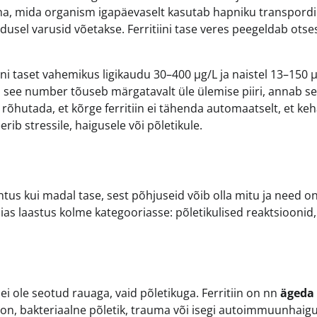
raha, mida organism igapäevaselt kasutab hapniku transpordi
adusel varusid võetakse. Ferritiini tase veres peegeldab otse
i taset vahemikus ligikaudu 30–400 µg/L ja naistel 13–150 µ
ui see number tõuseb märgatavalt üle ülemise piiri, annab s
n rõhutada, et kõrge ferritiin ei tähenda automaatselt, et ke
erib stressile, haigusele või põletikule.
htus kui madal tase, sest põhjuseid võib olla mitu ja need o
ias laastus kolme kategooriasse: põletikulised reaktsioonid
ei ole seotud rauaga, vaid põletikuga. Ferritiin on nn
ägeda 
ioon, bakteriaalne põletik, trauma või isegi autoimmuunhaig