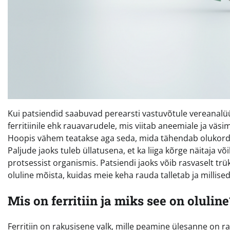
Kui patsiendid saabuvad perearsti vastuvõtule vereanal
ferritiinile ehk rauavarudele, mis viitab aneemiale ja väsim
Hoopis vähem teatakse aga seda, mida tähendab olukord, k
Paljude jaoks tuleb üllatusena, et ka liiga kõrge näitaja võ
protsessist organismis. Patsiendi jaoks võib rasvaselt tr
oluline mõista, kuidas meie keha rauda talletab ja millis
Mis on ferritiin ja miks see on oluline
Ferritiin on rakusisene valk, mille peamine ülesanne on 