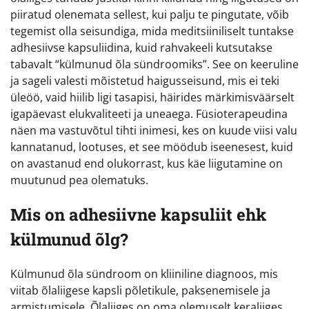
piiratud olenemata sellest, kui palju te pingutate, võib
tegemist olla seisundiga, mida meditsiiniliselt tuntakse
adhesiivse kapsuliidina, kuid rahvakeeli kutsutakse
tabavalt “külmunud õla sündroomiks”. See on keeruline
ja sageli valesti mõistetud haigusseisund, mis ei teki
üleöö, vaid hiilib ligi tasapisi, häirides märkimisväärselt
igapäevast elukvaliteeti ja uneaega. Füsioterapeudina
näen ma vastuvõtul tihti inimesi, kes on kuude viisi valu
kannatanud, lootuses, et see möödub iseenesest, kuid
on avastanud end olukorrast, kus käe liigutamine on
muutunud pea olematuks.
Mis on adhesiivne kapsuliit ehk
külmunud õlg?
Külmunud õla sündroom on kliiniline diagnoos, mis
viitab õlaliigese kapsli põletikule, paksenemisele ja
armistumisele. Õlaliiges on oma olemuselt keraliiges,