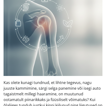
Kas olete kunagi tundnud, et lihtne tegevus, nagu
juuste kammimine, särgi selga panemine või isegi auto
tagaistmelt millegi haaramine, on muutunud
ootamatult piinarikkaks ja füüsiliselt võimatuks? Kui
õlaliiges tundub justkui kinni kiilunud ning liigutused on