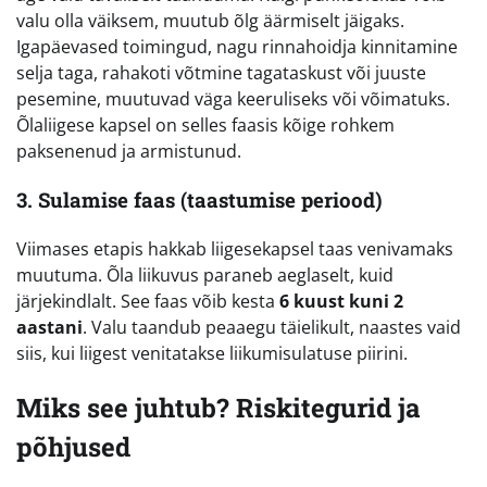
valu olla väiksem, muutub õlg äärmiselt jäigaks.
Igapäevased toimingud, nagu rinnahoidja kinnitamine
selja taga, rahakoti võtmine tagataskust või juuste
pesemine, muutuvad väga keeruliseks või võimatuks.
Õlaliigese kapsel on selles faasis kõige rohkem
paksenenud ja armistunud.
3. Sulamise faas (taastumise periood)
Viimases etapis hakkab liigesekapsel taas venivamaks
muutuma. Õla liikuvus paraneb aeglaselt, kuid
järjekindlalt. See faas võib kesta
6 kuust kuni 2
aastani
. Valu taandub peaaegu täielikult, naastes vaid
siis, kui liigest venitatakse liikumisulatuse piirini.
Miks see juhtub? Riskitegurid ja
põhjused