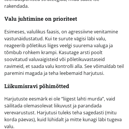
rakendada.
Valu juhtimine on prioriteet
Esimeses, valulikus faasis, on agressiivne venitamine
vastunäidustatud. Kui te surute vägisi läbi valu,
reageerib põletikus liiges veelgi suurema valuga ja
tõmbub rohkem krampi. Kasutage arsti poolt
soovitatud valuvaigisteid või põletikuvastaseid
ravimeid, et saada valu kontrolli alla. See võimaldab teil
paremini magada ja teha leebemaid harjutusi.
Liikumisravi põhimõtted
Harjutuste eesmärk ei ole “liigest lahti murda”, vaid
säilitada olemasolevat liikuvust ja parandada
verevarustust. Harjutusi tuleks teha sagedasti (mitu
korda päevas), kuid lühidalt ja mitte kunagi läbi tugeva
valu.