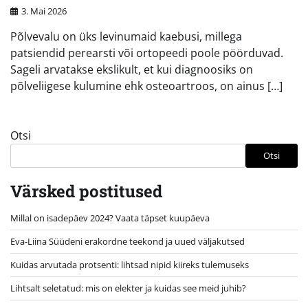
3. Mai 2026
Põlvevalu on üks levinumaid kaebusi, millega
patsiendid perearsti või ortopeedi poole pöörduvad.
Sageli arvatakse ekslikult, et kui diagnoosiks on
põlveliigese kulumine ehk osteoartroos, on ainus […]
Otsi
Otsi
Värsked postitused
Millal on isadepäev 2024? Vaata täpset kuupäeva
Eva-Liina Süüdeni erakordne teekond ja uued väljakutsed
Kuidas arvutada protsenti: lihtsad nipid kiireks tulemuseks
Lihtsalt seletatud: mis on elekter ja kuidas see meid juhib?