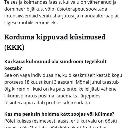
Teises ja kolmandas faasis, kui valu on vähenenud ja
domineerib jäikus, võib füsioterapeut soovitada
intensiivsemaid venitusharjutusi ja manuaalteraapiat
liigese mobiliseerimiseks.
Korduma kippuvad küsimused
(KKK)
Kui kaua külmunud õla sündroom tegelikult
kestab?
See on väga individuaalne, kuid keskmiselt kestab kogu
protsess 18 kuust kuni 3 aastani. Mõnel juhul taastub
õlg kiiremini, kuid on ka patsiente, kellel jääb vähene
liikumispiiratus püsima kauemaks. Järjepidev
füsioteraapia aitab protsessi kiirendada.
Kas ma peaksin hoidma kätt soojas või külmas?
Põletikulises (esimeses) faasis, eriti kui valu on öösiti
tugev ja õlg “tulitab”, võib külmakott (mitte otse