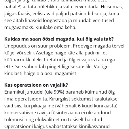
nahale!) aidata põletikku ja valu leevendada. Hilisemas,
jäigas faasis, eelistavad paljud patsiendid sooja, kuna
see aitab lihaseid lõõgastada ja muudab venitused
mugavamaks. Kuulake oma keha.
Kuidas ma saan öösel magada, kui õlg valutab?
Unepuudus on suur probleem. Proovige magada tervel
küljel või selili. Asetage haige käe alla padi nii, et
küünarnukk oleks toetatud ja õlg ei vajuks taha ega
ette. See vähendab pinget liigesekapslile. Vältige
kindlasti haige õla peal magamist.
Kas operatsioon on vajalik?
Enamikul juhtudel (üle 90%) paraneb külmunud õlg
ilma operatsioonita. Kirurgilist sekkumist kaalutakse
vaid siis, kui pikaajaline (vähemalt 6 kuud kuni aasta)
konservatiivne ravi ja füsioteraapia ei ole andnud
tulemusi ning elukvaliteet on tõsiselt häiritud.
Operatsiooni käigus vabastatakse kinnikasvanud