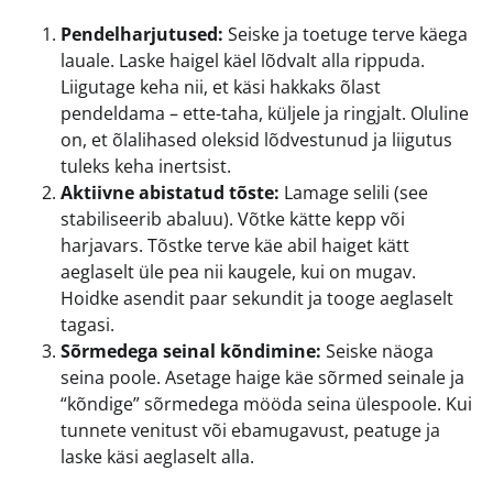
Pendelharjutused:
Seiske ja toetuge terve käega
lauale. Laske haigel käel lõdvalt alla rippuda.
Liigutage keha nii, et käsi hakkaks õlast
pendeldama – ette-taha, küljele ja ringjalt. Oluline
on, et õlalihased oleksid lõdvestunud ja liigutus
tuleks keha inertsist.
Aktiivne abistatud tõste:
Lamage selili (see
stabiliseerib abaluu). Võtke kätte kepp või
harjavars. Tõstke terve käe abil haiget kätt
aeglaselt üle pea nii kaugele, kui on mugav.
Hoidke asendit paar sekundit ja tooge aeglaselt
tagasi.
Sõrmedega seinal kõndimine:
Seiske näoga
seina poole. Asetage haige käe sõrmed seinale ja
“kõndige” sõrmedega mööda seina ülespoole. Kui
tunnete venitust või ebamugavust, peatuge ja
laske käsi aeglaselt alla.