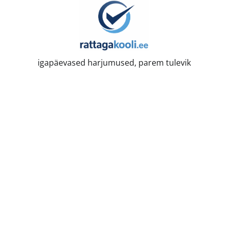
Skip
to
content
igapäevased harjumused, parem tulevik