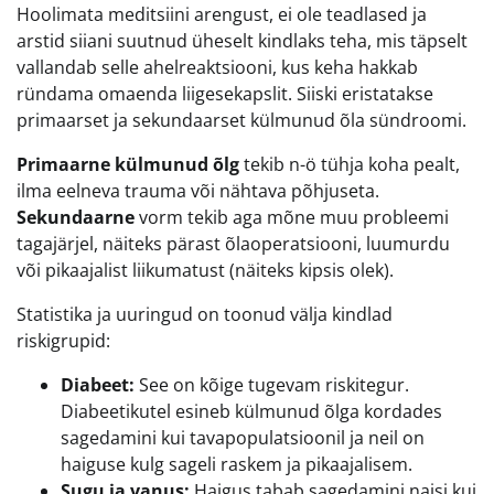
Hoolimata meditsiini arengust, ei ole teadlased ja
arstid siiani suutnud üheselt kindlaks teha, mis täpselt
vallandab selle ahelreaktsiooni, kus keha hakkab
ründama omaenda liigesekapslit. Siiski eristatakse
primaarset ja sekundaarset külmunud õla sündroomi.
Primaarne külmunud õlg
tekib n-ö tühja koha pealt,
ilma eelneva trauma või nähtava põhjuseta.
Sekundaarne
vorm tekib aga mõne muu probleemi
tagajärjel, näiteks pärast õlaoperatsiooni, luumurdu
või pikaajalist liikumatust (näiteks kipsis olek).
Statistika ja uuringud on toonud välja kindlad
riskigrupid:
Diabeet:
See on kõige tugevam riskitegur.
Diabeetikutel esineb külmunud õlga kordades
sagedamini kui tavapopulatsioonil ja neil on
haiguse kulg sageli raskem ja pikaajalisem.
Sugu ja vanus:
Haigus tabab sagedamini naisi kui