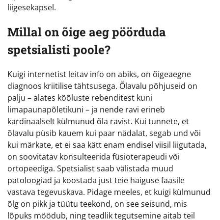
liigesekapsel.
Millal on õige aeg pöörduda
spetsialisti poole?
Kuigi internetist leitav info on abiks, on õigeaegne
diagnoos kriitilise tähtsusega. Õlavalu põhjuseid on
palju – alates kõõluste rebenditest kuni
limapaunapõletikuni – ja nende ravi erineb
kardinaalselt külmunud õla ravist. Kui tunnete, et
õlavalu püsib kauem kui paar nädalat, segab und või
kui märkate, et ei saa kätt enam endisel viisil liigutada,
on soovitatav konsulteerida füsioterapeudi või
ortopeediga. Spetsialist saab välistada muud
patoloogiad ja koostada just teie haiguse faasile
vastava tegevuskava. Pidage meeles, et kuigi külmunud
õlg on pikk ja tüütu teekond, on see seisund, mis
lõpuks möödub, ning teadlik tegutsemine aitab teil