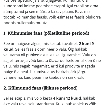
Füsioterapeudid ja arstid jagavad külmunud õla
sündroomi kolme peamisse etappi. Igal etapil on oma
sümptomid ja see määrab ka raviplaani. Ravi, mis
töötab kolmandas faasis, võib esimeses faasis olukorra
hoopis hullemaks muuta.
1. Külmumise faas (põletikuline periood)
See on haiguse algus, mis kestab tavaliselt
2 kuni 9
kuud
. Selles faasis domineerib valu. Õlg hakkab
valutama nii puhkeolekus kui ka liigutamisel. Valu on
sageli terav ja võib kiirata õlavarde. Iseloomulik on öine
valu, mis segab magamist, eriti kui proovite magada
haige õla peal. Liikumisulatus hakkab järk-järgult
vähenema, kuid peamine kaebus on siiski valu.
2. Külmunud faas (jäikuse periood)
Selles etapis, mis võib kesta
4 kuni 12 kuud
, hakkab
äge valu tavaliselt taanduma. Kuigi puhkeolekus võib