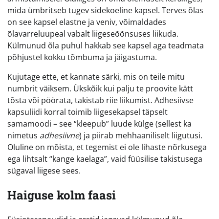
mida ümbritseb tugev sidekoeline kapsel. Terves õlas
on see kapsel elastne ja veniv, võimaldades
õlavarreluupeal vabalt liigeseõõnsuses liikuda.
Külmunud õla puhul hakkab see kapsel aga teadmata
põhjustel kokku tõmbuma ja jäigastuma.
Kujutage ette, et kannate särki, mis on teile mitu
numbrit väiksem. Ükskõik kui palju te proovite kätt
tõsta või pöörata, takistab riie liikumist. Adhesiivse
kapsuliidi korral toimib liigesekapsel täpselt
samamoodi – see “kleepub” luude külge (sellest ka
nimetus
adhesiivne
) ja piirab mehhaaniliselt liigutusi.
Oluline on mõista, et tegemist ei ole lihaste nõrkusega
ega lihtsalt “kange kaelaga”, vaid füüsilise takistusega
sügaval liigese sees.
Haiguse kolm faasi