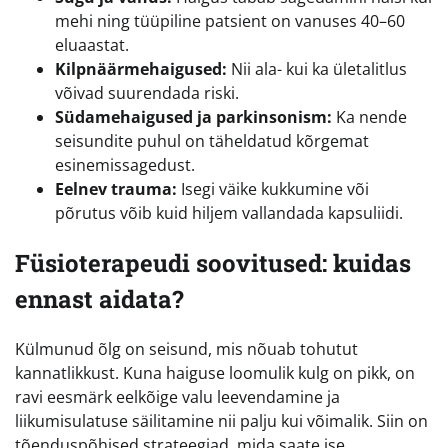
mehi ning tüüpiline patsient on vanuses 40–60
eluaastat.
Kilpnäärmehaigused:
Nii ala- kui ka ületalitlus
võivad suurendada riski.
Südamehaigused ja parkinsonism:
Ka nende
seisundite puhul on täheldatud kõrgemat
esinemissagedust.
Eelnev trauma:
Isegi väike kukkumine või
põrutus võib kuid hiljem vallandada kapsuliidi.
Füsioterapeudi soovitused: kuidas
ennast aidata?
Külmunud õlg on seisund, mis nõuab tohutut
kannatlikkust. Kuna haiguse loomulik kulg on pikk, on
ravi eesmärk eelkõige valu leevendamine ja
liikumisulatuse säilitamine nii palju kui võimalik. Siin on
tõenduspõhised strateegiad, mida saate ise