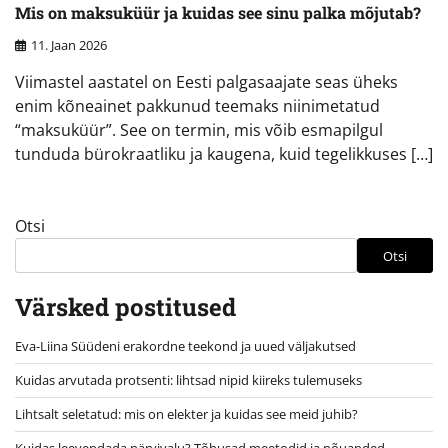
Mis on maksuküür ja kuidas see sinu palka mõjutab?
11. Jaan 2026
Viimastel aastatel on Eesti palgasaajate seas üheks
enim kõneainet pakkunud teemaks niinimetatud
“maksuküür”. See on termin, mis võib esmapilgul
tunduda bürokraatliku ja kaugena, kuid tegelikkuses […]
Otsi
Otsi
Värsked postitused
Eva-Liina Süüdeni erakordne teekond ja uued väljakutsed
Kuidas arvutada protsenti: lihtsad nipid kiireks tulemuseks
Lihtsalt seletatud: mis on elekter ja kuidas see meid juhib?