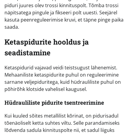
piduri juures olev trossi kinnituspolt. Tõmba trossi
näpitsatega pingule ja fikseeri polt uuesti. Seejärel
kasuta peenreguleerimise kruvi, et täpne pinge paika
saada.
Ketaspidurite hooldus ja
seadistamine
Ketaspidurid vajavad veidi teistsugust lähenemist.
Mehaaniliste ketaspidurite puhul on reguleerimine
sarnane veljepiduritega, kuid hüdrauliliste puhul on
põhirõhk klotside vahelisel kaugusel.
Hüdrauliliste pidurite tsentreerimine
Kui kuuled sõites metallilist kõrinat, on pidurisadul
tõenäoliselt ketta suhtes viltu. Selle parandamiseks
lõdvenda sadula kinnituspolte nii, et sadul liiguks