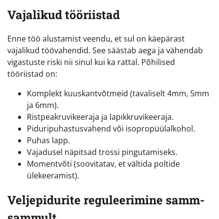
Vajalikud tööriistad
Enne töö alustamist veendu, et sul on käepärast
vajalikud töövahendid. See säästab aega ja vähendab
vigastuste riski nii sinul kui ka rattal. Põhilised
tööriistad on:
Komplekt kuuskantvõtmeid (tavaliselt 4mm, 5mm
ja 6mm).
Ristpeakruvikeeraja ja lapikkruvikeeraja.
Piduripuhastusvahend või isopropüülalkohol.
Puhas lapp.
Vajadusel näpitsad trossi pingutamiseks.
Momentvõti (soovitatav, et vältida poltide
ülekeeramist).
Veljepidurite reguleerimine samm-
sammult