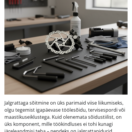
Jalgrattaga sõitmine on üks parimaid viise liikumiseks,
olgu tegemist igapäevase töölesõidu, tervisespordi või
maastikuseiklustega. Kuid olenemata sõidustiilist, on
üks komponent, mille töökindluses ei tohi kunagi
järeleandmisi teha – nendeks on jalgrattapidurid.