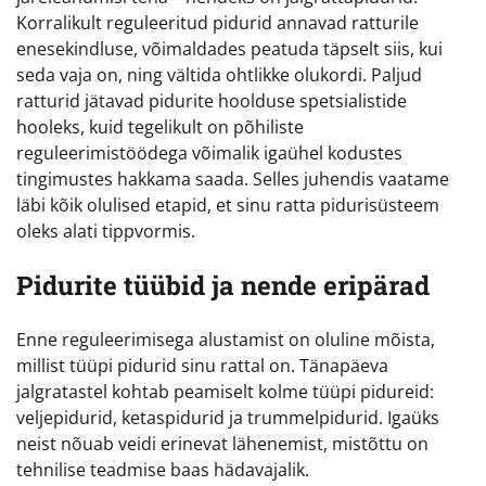
Korralikult reguleeritud pidurid annavad ratturile
enesekindluse, võimaldades peatuda täpselt siis, kui
seda vaja on, ning vältida ohtlikke olukordi. Paljud
ratturid jätavad pidurite hoolduse spetsialistide
hooleks, kuid tegelikult on põhiliste
reguleerimistöödega võimalik igaühel kodustes
tingimustes hakkama saada. Selles juhendis vaatame
läbi kõik olulised etapid, et sinu ratta pidurisüsteem
oleks alati tippvormis.
Pidurite tüübid ja nende eripärad
Enne reguleerimisega alustamist on oluline mõista,
millist tüüpi pidurid sinu rattal on. Tänapäeva
jalgratastel kohtab peamiselt kolme tüüpi pidureid:
veljepidurid, ketaspidurid ja trummelpidurid. Igaüks
neist nõuab veidi erinevat lähenemist, mistõttu on
tehnilise teadmise baas hädavajalik.