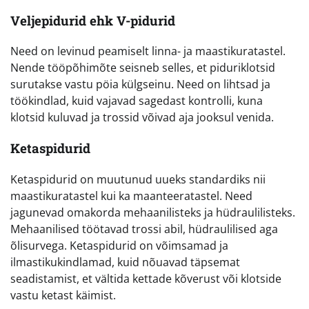
Veljepidurid ehk V-pidurid
Need on levinud peamiselt linna- ja maastikuratastel.
Nende tööpõhimõte seisneb selles, et piduriklotsid
surutakse vastu pöia külgseinu. Need on lihtsad ja
töökindlad, kuid vajavad sagedast kontrolli, kuna
klotsid kuluvad ja trossid võivad aja jooksul venida.
Ketaspidurid
Ketaspidurid on muutunud uueks standardiks nii
maastikuratastel kui ka maanteeratastel. Need
jagunevad omakorda mehaanilisteks ja hüdraulilisteks.
Mehaanilised töötavad trossi abil, hüdraulilised aga
õlisurvega. Ketaspidurid on võimsamad ja
ilmastikukindlamad, kuid nõuavad täpsemat
seadistamist, et vältida kettade kõverust või klotside
vastu ketast käimist.