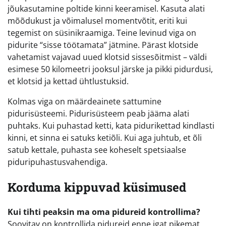
jõukasutamine poltide kinni keeramisel. Kasuta alati
mõõdukust ja võimalusel momentvõtit, eriti kui
tegemist on süsinikraamiga. Teine levinud viga on
pidurite “sisse töötamata” jätmine. Pärast klotside
vahetamist vajavad uued klotsid sissesõitmist – väldi
esimese 50 kilomeetri jooksul järske ja pikki pidurdusi,
et klotsid ja kettad ühtlustuksid.
Kolmas viga on määrdeainete sattumine
pidurisüsteemi. Pidurisüsteem peab jääma alati
puhtaks. Kui puhastad ketti, kata pidurikettad kindlasti
kinni, et sinna ei satuks ketiõli. Kui aga juhtub, et õli
satub kettale, puhasta see koheselt spetsiaalse
piduripuhastusvahendiga.
Korduma kippuvad küsimused
Kui tihti peaksin ma oma pidureid kontrollima?
Soovitav on kontrollida pidureid enne igat pikemat