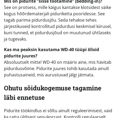
Mis on pidurite “sisse töötamine” (bedding-in)?
See on protsess, mille käigus kantakse klotsidest väike
kogus hõõrdematerjali piduriketta pooridesse. See
tagab parima pidurdusjõu. Seda tehakse tehes
järjestikuseid kontrollitud pidurdusi keskmisel kiirusel,
kuni tunned, et pidurdusjõud on muutunud ühtlaseks
ja tugevaks.
Kas ma peaksin kasutama WD-40 tüüpi õlisid
pidurite juures?
Absoluutselt mitte! WD-40 on määriv aine, mis hävitab
pidurdusvõime. Pidurite juures tohib kasutada ainult
puhastusaineid, mis aurustuvad jälgi jätmata.
Ohutu sõidukogemuse tagamine
läbi ennetuse
Pidurite töökindlus ei sõltu ainult reguleerimisest, vaid
ka ratta üldisest seisukorrast. Kontrolli regulaarselt