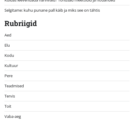
Kuidas leevendada närvivalu? Tõhusad meetodid ja nõuanded
Selgitame: kuhu punane pall käib ja miks see on tähtis
Rubriigid
Aed
Elu
Kodu
Kultuur
Pere
Teadmised
Tervis
Toit
Vaba-aeg