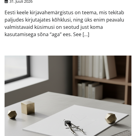
31. Juuli 2026
Eesti keele kirjavahemärgistus on teema, mis tekitab
paljudes kirjutajates kõhklusi, ning üks enim peavalu
valmistavaid küsimusi on seotud just koma
kasutamisega sõna “aga” ees. See […]