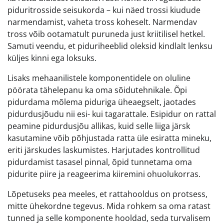
piduritrosside seisukorda – kui näed trossi kiudude
narmendamist, vaheta tross koheselt. Narmendav
tross võib ootamatult puruneda just kriitilisel hetkel.
Samuti veendu, et piduriheeblid oleksid kindlalt lenksu
küljes kinni ega loksuks.
Lisaks mehaanilistele komponentidele on oluline
pöörata tähelepanu ka oma sõidutehnikale. Õpi
pidurdama mõlema piduriga üheaegselt, jaotades
pidurdusjõudu nii esi- kui tagarattale. Esipidur on rattal
peamine pidurdusjõu allikas, kuid selle liiga järsk
kasutamine võib põhjustada ratta üle esiratta mineku,
eriti järskudes laskumistes. Harjutades kontrollitud
pidurdamist tasasel pinnal, õpid tunnetama oma
pidurite piire ja reageerima kiiremini ohuolukorras.
Lõpetuseks pea meeles, et rattahooldus on protsess,
mitte ühekordne tegevus. Mida rohkem sa oma ratast
tunned ja selle komponente hooldad, seda turvalisem