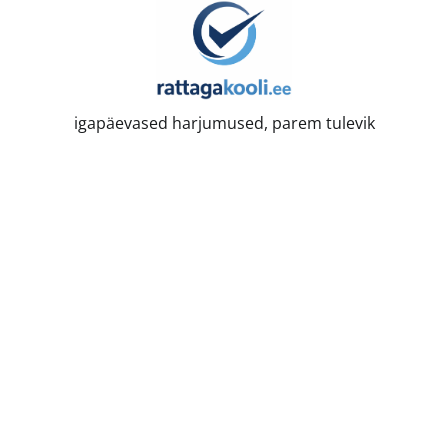
Skip
to
content
igapäevased harjumused, parem tulevik