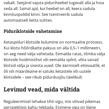
vabalt. Seejärel vajuta piduriheebel tugevalt alla ja hoia
seda all. Samal ajal, kui heebel on all, keera sadula
kinnituspoldid kinni. See tsentreerib sadula
automaatselt ketta suhtes.
Piduriklotside vahetamine
Ketaspiduri klotside kulumine on normaalne protsess.
Kui klotsi hõõrdkatte paksus on alla 0,5–1 millimeetri,
on aeg need välja vahetada. Eemalda ratas, tõmba välja
klotside hoidmistihvt või eemalda splint, võta vanad
klotsid välja ja sisesta uued. Ole äärmiselt ettevaatlik, et
õli või määrdeaine ei satuks ketastele või uutele
klotsidele – see rikub pidurdusjõu täielikult.
Levinud vead, mida vältida
Reguleerimisel tehakse tihti vigu, mis võivad pikemas
perspektiivis kahju tekitada. Esimene viga on liigne