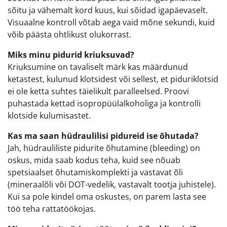
sõitu ja vähemalt kord kuus, kui sõidad igapäevaselt.
Visuaalne kontroll võtab aega vaid mõne sekundi, kuid
võib päästa ohtlikust olukorrast.
Miks minu pidurid kriuksuvad?
Kriuksumine on tavaliselt märk kas määrdunud
ketastest, kulunud klotsidest või sellest, et piduriklotsid
ei ole ketta suhtes täielikult paralleelsed. Proovi
puhastada kettad isopropüülalkoholiga ja kontrolli
klotside kulumisastet.
Kas ma saan hüdraulilisi pidureid ise õhutada?
Jah, hüdrauliliste pidurite õhutamine (bleeding) on
oskus, mida saab kodus teha, kuid see nõuab
spetsiaalset õhutamiskomplekti ja vastavat õli
(mineraalõli või DOT-vedelik, vastavalt tootja juhistele).
Kui sa pole kindel oma oskustes, on parem lasta see
töö teha rattatöökojas.