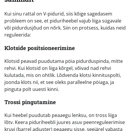
Kui sinu rattal on V-pidurid, siis kõige sagedasem
probleem on see, et piduriheebel vajub liiga sügavale
või pidurdusjõud on nõrk. Siin on protsess, kuidas neid
reguleerida:
Klotside positsioneerimine
Klotsid peavad puudutama pöia pidurduspinda, mitte
rehvi. Kui klotsid on liiga kõrgel, võivad nad rehvi
kulutada, mis on ohtlik. Lõdvenda klotsi kinnituspolti,
joonda klots nii, et see oleks paralleelne pöiaga, ja
pinguta polt uuesti kinni.
Trossi pingutamine
Kui heebel puudutab peaaegu lenksu, on tross liiga
lõtv. Keera piduriheebli juures asuv peenreguleerimise
kruvi (barrel adjuster) peaaegu sisse, seejärel vabasta