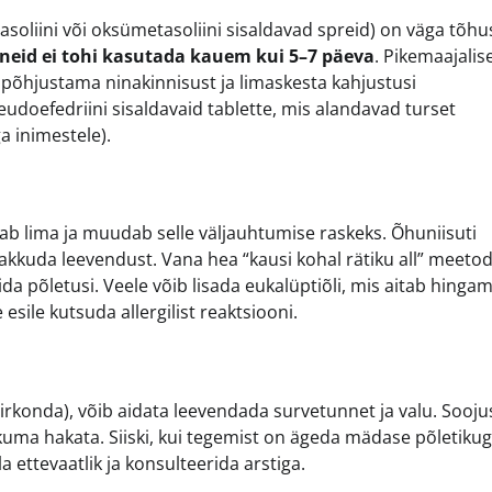
soliini või oksümetasoliini sisaldavad spreid) on väga tõh
neid ei tohi kasutada kauem kui 5–7 päeva
. Pikemaajalise
b põhjustama ninakinnisust ja limaskesta kahjustusi
eudoefedriini sisaldavaid tablette, mis alandavad turset
a inimestele).
ab lima ja muudab selle väljauhtumise raskeks. Õhuniisuti
kkuda leevendust. Vana hea “kausi kohal rätiku all” meeto
ida põletusi. Veele võib lisada eukalüptiõli, mis aitab hingam
 esile kutsuda allergilist reaktsiooni.
piirkonda), võib aidata leevendada survetunnet ja valu. Sooju
ikuma hakata. Siiski, kui tegemist on ägeda mädase põletikug
 ettevaatlik ja konsulteerida arstiga.