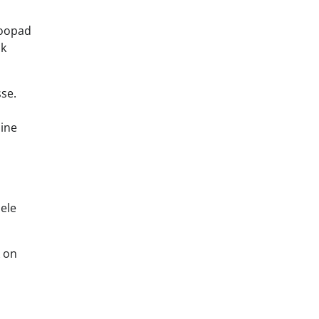
koopad
hk
sse.
a
line
ele
k on