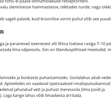
e tõttu ei pääse lõhnamolekulid retseptoriteni.
 valu ülemistesse hammastesse, tekitades tunde, nagu olek
b sageli palavik, kuid kroonilise vormi puhul võib see puud
in
ga ja paranevad iseenesest või lihtsa toetava raviga 7–10 p
ustada lima väljavoolu. Siin on tõenduspõhised meetodid, 
miseks ja koobaste puhastamiseks. Soolalahus aitab vede
nid. Apteekides on saadaval spetsiaalsed ninaloputuskannud 
detud jahutatud vett ja puhast meresoola (ilma joodi ja
%). Liiga kange lahus võib limaskesta ärritada.