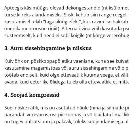
Apteegis käsimüügis olevad dekongestandid (nt ksülometa
turse kiireks alandamiseks. Siiski kehtib siin range reegel:
kasutamisel tekib “tagasilöögiefekt”, kus ravim ise hakka
(medikamentoosne riniit). Alternatiivina võib kasutada ps
süsteemselt, kuid need ei sobi kõigile (nt kõrge vererõhug
3. Auru sissehingamine ja niiskus
Kuiv õhk on põskkoopapõletiku vaenlane, kuna see kuivat
kasutamine magamistoas või auru sissehingamine võib pa
töötab endiselt, kuid olge ettevaatlik kuuma veega, et vält
avada, kuid eeterlike õlidega tuleb olla ettevaatlik, et mitte
4. Soojad kompressid
Soe, niiske rätik, mis on asetatud näole (nina ja silmade 
parandab verevarustust piirkonnas ja võib aidata limal li
on tugev pulsatsioon ja palavik, tuleks soojendamisega olla