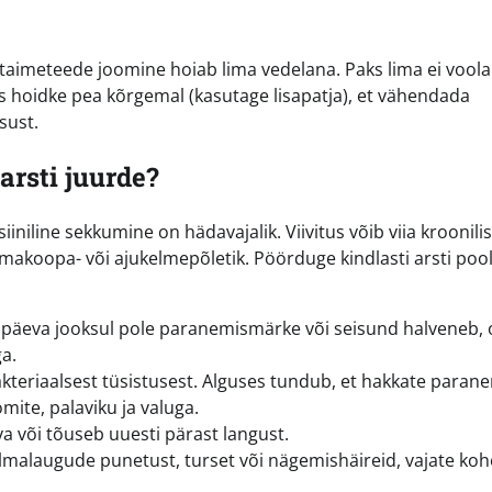
a taimeteede joomine hoiab lima vedelana. Paks lima ei voola
s hoidke pea kõrgemal (kasutage lisapatja), et vähendada
sust.
arsti juurde?
iniline sekkumine on hädavajalik. Viivitus võib viia kroonili
makoopa- või ajukelmepõletik. Pöörduge kindlasti arsti pool
 päeva jooksul pole paranemismärke või seisund halveneb,
ga.
kteriaalsest tüsistusest. Alguses tundub, et hakkate paran
mite, palaviku ja valuga.
a või tõuseb uuesti pärast langust.
lmalaugude punetust, turset või nägemishäireid, vajate koh