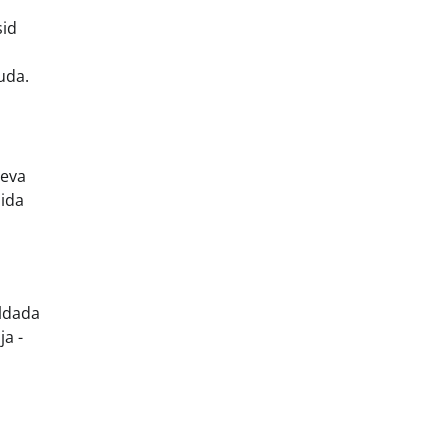
sid
uda.
äeva
mida
ldada
ja -