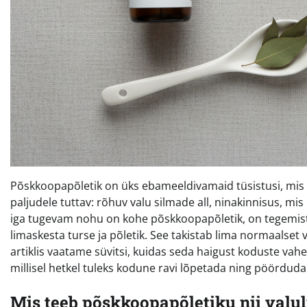
Põskkoopapõletik on üks ebameeldivamaid tüsistusi, mis v
paljudele tuttav: rõhuv valu silmade all, ninakinnisus, mis 
iga tugevam nohu on kohe põskkoopapõletik, on tegemist s
limaskesta turse ja põletik. See takistab lima normaalset 
artiklis vaatame süvitsi, kuidas seda haigust koduste vah
millisel hetkel tuleks kodune ravi lõpetada ning pöörduda 
Mis teeb põskkoopapõletiku nii valu