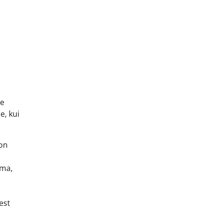
se
e, kui
 on
ema,
est