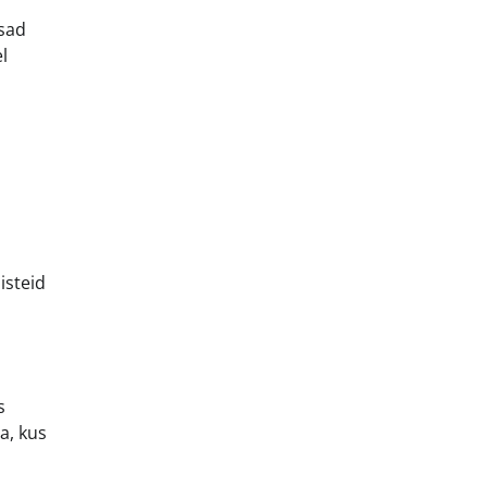
usad
l
d
isteid
s
a, kus