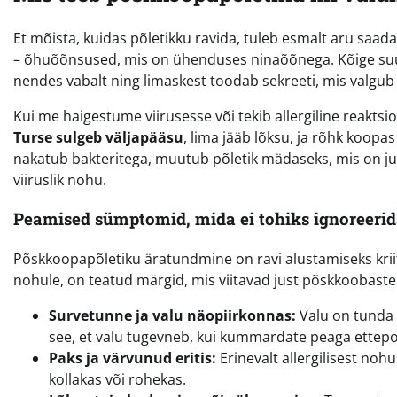
Et mõista, kuidas põletikku ravida, tuleb esmalt aru saa
– õhuõõnsused, mis on ühenduses ninaõõnega. Kõige suu
nendes vabalt ning limaskest toodab sekreeti, mis valgub
Kui me haigestume viirusesse või tekib allergiline reakts
Turse sulgeb väljapääsu
, lima jääb lõksu, ja rõhk koopas
nakatub bakteritega, muutub põletik mädaseks, mis on jub
viiruslik nohu.
Peamised sümptomid, mida ei tohiks ignoreeri
Põskkoopapõletiku äratundmine on ravi alustamiseks kriit
nohule, on teatud märgid, mis viitavad just põskkoobaste
Survetunne ja valu näopiirkonnas:
Valu on tunda 
see, et valu tugevneb, kui kummardate peaga ettepo
Paks ja värvunud eritis:
Erinevalt allergilisest noh
kollakas või rohekas.