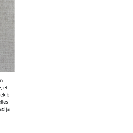
on
, et
tekib
lles
ad ja