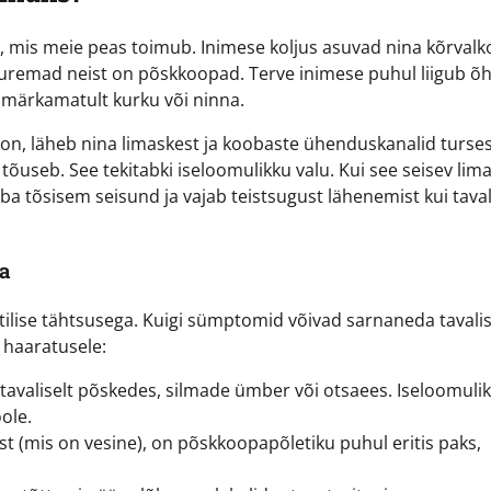
da, mis meie peas toimub. Inimese koljus asuvad nina kõrval
remad neist on põskkoopad. Terve inimese puhul liigub õ
 märkamatult kurku või ninna.
ioon, läheb nina limaskest ja koobaste ühenduskanalid turse
 tõuseb. See tekitabki iseloomulikku valu. Kui see seisev lim
a tõsisem seisund ja vajab teistsugust lähenemist kui tava
da
ilise tähtsusega. Kuigi sümptomid võivad sarnaneda tavalis
 haaratusele:
tavaliselt põskedes, silmade ümber või otsaees. Iseloomuli
ole.
ust (mis on vesine), on põskkoopapõletiku puhul eritis paks,