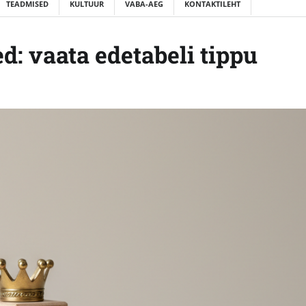
TEADMISED
KULTUUR
VABA-AEG
KONTAKTILEHT
: vaata edetabeli tippu