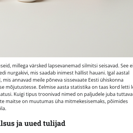
eid, millega värsked lapsevanemad silmitsi seisavad. See ei
di nurgakivi, mis saadab inimest hällist hauani. Igal aastal
, mis annavad meile põneva sissevaate Eesti ühiskonna
se mõjutustesse. Eelmise aasta statistika on taas kord letti
tusi. Kuigi tipus troonivad nimed on paljudele juba tuttav
nemate maitse on muutumas üha mitmekesisemaks, põimides
la.
ilsus ja uued tulijad