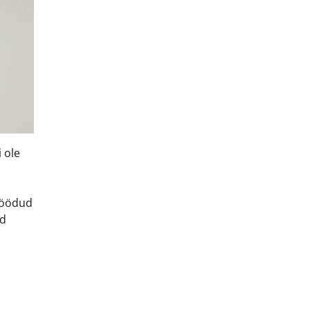
 ole
 löödud
ad