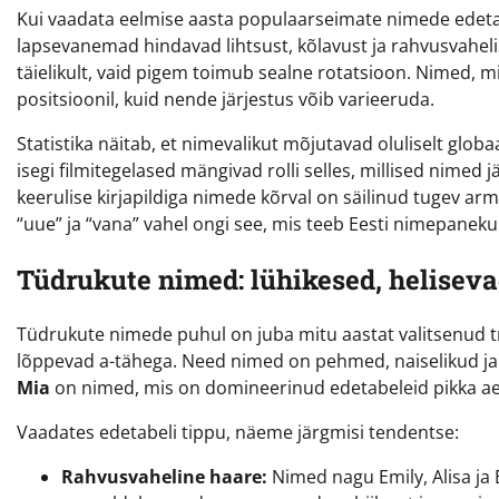
Kui vaadata eelmise aasta populaarseimate nimede edetabe
lapsevanemad hindavad lihtsust, kõlavust ja rahvusvahelis
täielikult, vaid pigem toimub sealne rotatsioon. Nimed, mi
positsioonil, kuid nende järjestus võib varieeruda.
Statistika näitab, et nimevalikut mõjutavad oluliselt glo
isegi filmitegelased mängivad rolli selles, millised nimed jä
keerulise kirjapildiga nimede kõrval on säilinud tugev ar
“uue” ja “vana” vahel ongi see, mis teeb Eesti nimepaneku 
Tüdrukute nimed: lühikesed, helisev
Tüdrukute nimede puhul on juba mitu aastat valitsenud tren
lõppevad a-tähega. Need nimed on pehmed, naiselikud ja k
Mia
on nimed, mis on domineerinud edetabeleid pikka aega
Vaadates edetabeli tippu, näeme järgmisi tendentse:
Rahvusvaheline haare:
Nimed nagu Emily, Alisa ja 