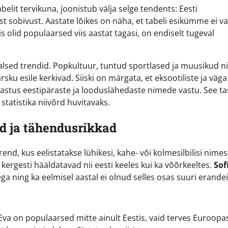
lit tervikuna, joonistub välja selge tendents: Eesti
t sobivust. Aastate lõikes on näha, et tabeli esikümme ei v
s olid populaarsed viis aastat tagasi, on endiselt tugeval
baalsed trendid. Popkultuur, tuntud sportlased ja muusikud n
rsku esile kerkivad. Siiski on märgata, et eksootiliste ja väga
mastus eestipäraste ja looduslähedaste nimede vastu. See ta
statistika niivõrd huvitavaks.
ad ja tähendusrikkad
d, kus eelistatakse lühikesi, kahe- või kolmesilbilisi nimes
ergesti hääldatavad nii eesti keeles kui ka võõrkeeltes.
Sof
 ning ka eelmisel aastal ei olnud selles osas suuri erandei
Eva on populaarsed mitte ainult Eestis, vaid terves Euroopa