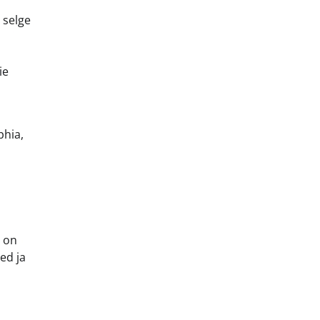
 selge
ie
phia,
s on
sed ja