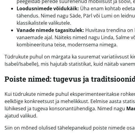
peegeldab perede suurenenud mobiilsust ja soovi, et 
Loodusnimede võidukäik:
Üha enam kohtab edetabel
tähendus. Nimed nagu Säde, Pärl või Lumi on leidnu
klassikalistele valikutele.
Vanade nimede tagasitulek:
Huvitava trendina on
vanaemade ajal. Näiteks nimed nagu Linda, Salme või 
kombineerituna teise, modernsema nimega.
Tüdrukute puhul on märgata ka suuremat variatiivsust kir
Isabel/Isabelle), mis hajutab statistikat, kuid näitab vane
Poiste nimed: tugevus ja traditsiooni
Kui tüdrukute nimede puhul eksperimenteeritakse rohkem
eelkõige konkreetsust ja mehelikkust. Eelmise aasta statis
lühikesed ja tugeva konsonantühendiga. Nimed nagu
Ma
ajatud valikud.
Siin on mõned olulised tähelepanekud poiste nimede osa