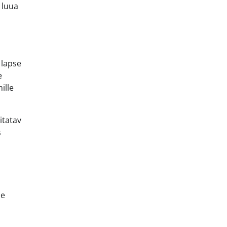
 luua
 lapse
e
ille
itatav
s
le