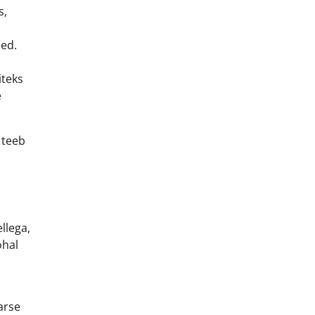
s,
sed.
iteks
e
 teeb
llega,
ohal
arse