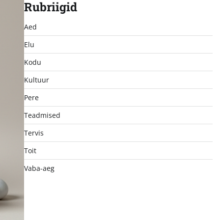
Rubriigid
Aed
Elu
Kodu
Kultuur
Pere
Teadmised
Tervis
Toit
Vaba-aeg