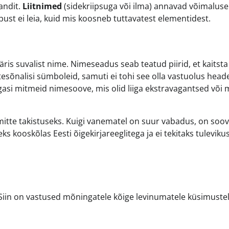
andit.
Liitnimed
(sidekriipsuga või ilma) annavad võimaluse
ipust ei leia, kuid mis koosneb tuttavatest elementidest.
äris suvalist nime. Nimeseadus seab teatud piirid, et kaitsta
esõnalisi sümboleid, samuti ei tohi see olla vastuolus head
si mitmeid nimesoove, mis olid liiga ekstravagantsed või m
mitte takistuseks. Kuigi vanematel on suur vabadus, on soov
s kooskõlas Eesti õigekirjareeglitega ja ei tekitaks tuleviku
 Siin on vastused mõningatele kõige levinumatele küsimuste