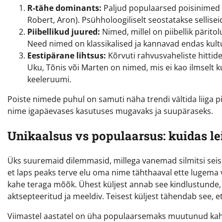
R-tähe dominants:
Paljud populaarsed poisinimed s
Robert, Aron). Psühholoogiliselt seostatakse sellise
Piibellikud juured:
Nimed, millel on piibellik pärito
Need nimed on klassikalised ja kannavad endas kultu
Eestipärane lihtsus:
Kõrvuti rahvusvaheliste hittide
Uku, Tõnis või Marten on nimed, mis ei kao ilmselt ku
keeleruumi.
Poiste nimede puhul on samuti näha trendi vältida liiga pik
nime igapäevases kasutuses mugavaks ja suupäraseks.
Unikaalsus vs populaarsus: kuidas le
Üks suuremaid dilemmasid, millega vanemad silmitsi seisa
et laps peaks terve elu oma nime tähthaaval ette lugema 
kahe teraga mõõk. Ühest küljest annab see kindlustunde, et
aktsepteeritud ja meeldiv. Teisest küljest tähendab see, e
Viimastel aastatel on üha populaarsemaks muutunud ka