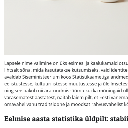
Lapsele nime valimine on üks esimesi ja kaalukamaid otsus
lihtsalt sõna, mida kasutatakse kutsumiseks, vaid identitee
avaldab Siseministeerium koos Statistikaametiga andmed
eelistustesse, kultuurilistesse muutustesse ja üleilmsetes
ning see pakub nii äratundmisrõõmu kui ka mõningaid ülla
varasematest aastatest, näitab laiem pilt, et Eesti va
omavahel vanu traditsioone ja moodsat rahvusvahelist kõ
Eelmise aasta statistika üldpilt: stabi