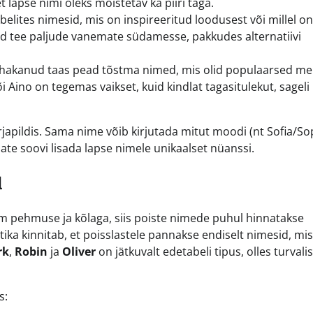
lapse nimi oleks mõistetav ka piiri taga.
ites nimesid, mis on inspireeritud loodusest või millel on
d tee paljude vanemate südamesse, pakkudes alternatiivi
 hakanud taas pead tõstma nimed, mis olid populaarsed me
Aino on tegemas vaikset, kuid kindlat tagasitulekut, sageli
japildis. Sama nime võib kirjutada mitut moodi (nt Sofia/So
mate soovi lisada lapse nimele unikaalset nüanssi.
d
 pehmuse ja kõlaga, siis poiste nimede puhul hinnatakse
tika kinnitab, et poisslastele pannakse endiselt nimesid, mi
rk
,
Robin
ja
Oliver
on jätkuvalt edetabeli tipus, olles turvali
s: