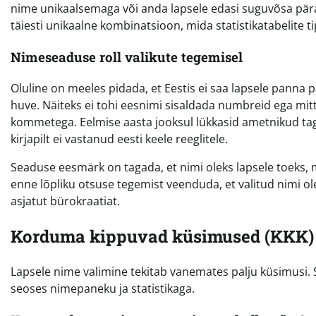
nime unikaalsemaga või anda lapsele edasi suguvõsa pär
täiesti unikaalne kombinatsioon, mida statistikatabelite t
Nimeseaduse roll valikute tegemisel
Oluline on meeles pidada, et Eestis ei saa lapsele panna p
huve. Näiteks ei tohi eesnimi sisaldada numbreid ega mitt
kommetega. Eelmise aasta jooksul lükkasid ametnikud taga
kirjapilt ei vastanud eesti keele reeglitele.
Seaduse eesmärk on tagada, et nimi oleks lapsele toeks, 
enne lõpliku otsuse tegemist veenduda, et valitud nimi olek
asjatut bürokraatiat.
Korduma kippuvad küsimused (KKK)
Lapsele nime valimine tekitab vanemates palju küsimusi.
seoses nimepaneku ja statistikaga.