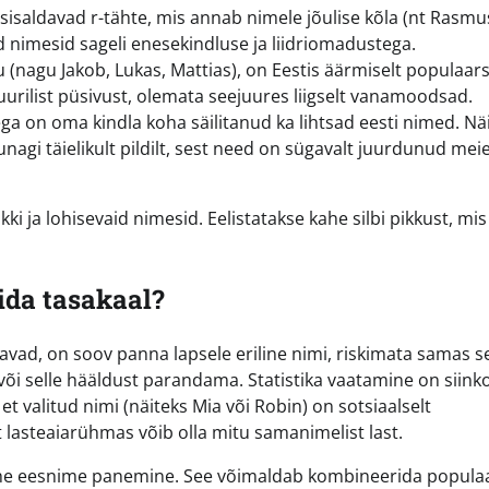
isaldavad r-tähte, mis annab nimele jõulise kõla (nt Rasmu
id nimesid sageli enesekindluse ja liidriomadustega.
lu (nagu Jakob, Lukas, Mattias), on Eestis äärmiselt populaar
urilist püsivust, olemata seejuures liigselt vanamoodsad.
ga on oma kindla koha säilitanud ka lihtsad eesti nimed. Nä
nagi täielikult pildilt, sest need on sügavalt juurdunud mei
ki ja lohisevaid nimesid. Eelistatakse kahe silbi pikkust, mis
ida tasakaal?
vad, on soov panna lapsele eriline nimi, riskimata samas se
või selle hääldust parandama. Statistika vaatamine on siink
 valitud nimi (näiteks Mia või Robin) on sotsiaalselt
t lasteaiarühmas võib olla mitu samanimelist last.
he eesnime panemine. See võimaldab kombineerida popula