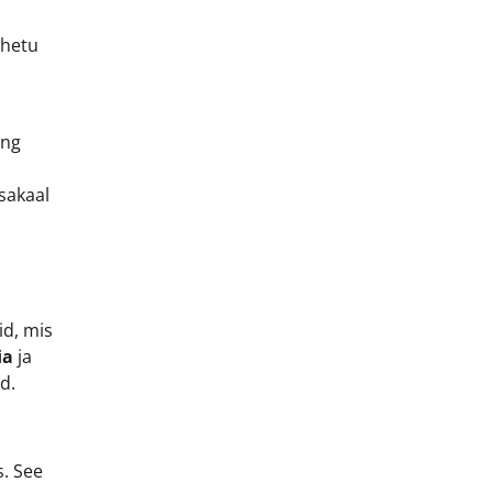
ahetu
ing
sakaal
id, mis
ia
ja
d.
s. See