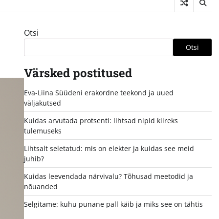
Otsi
Otsi
Värsked postitused
Eva-Liina Süüdeni erakordne teekond ja uued
väljakutsed
Kuidas arvutada protsenti: lihtsad nipid kiireks
tulemuseks
Lihtsalt seletatud: mis on elekter ja kuidas see meid
juhib?
Kuidas leevendada närvivalu? Tõhusad meetodid ja
nõuanded
Selgitame: kuhu punane pall käib ja miks see on tähtis