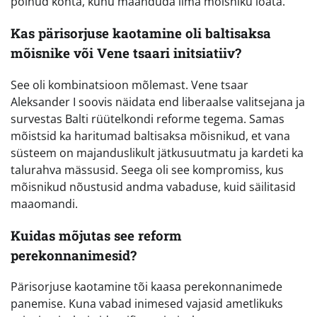
polnud kohta, kuhu maanduda ilma mõisniku loata.
Kas pärisorjuse kaotamine oli baltisaksa
mõisnike või Vene tsaari initsiatiiv?
See oli kombinatsioon mõlemast. Vene tsaar
Aleksander I soovis näidata end liberaalse valitsejana ja
survestas Balti rüütelkondi reforme tegema. Samas
mõistsid ka haritumad baltisaksa mõisnikud, et vana
süsteem on majanduslikult jätkusuutmatu ja kardeti ka
talurahva mässusid. Seega oli see kompromiss, kus
mõisnikud nõustusid andma vabaduse, kuid säilitasid
maaomandi.
Kuidas mõjutas see reform
perekonnanimesid?
Pärisorjuse kaotamine tõi kaasa perekonnanimede
panemise. Kuna vabad inimesed vajasid ametlikuks