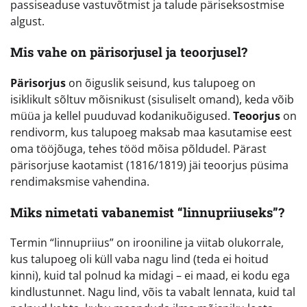
passiseaduse vastuvõtmist ja talude päriseksostmise
algust.
Mis vahe on pärisorjusel ja teoorjusel?
Pärisorjus
on õiguslik seisund, kus talupoeg on
isiklikult sõltuv mõisnikust (sisuliselt omand), keda võib
müüa ja kellel puuduvad kodanikuõigused.
Teoorjus
on
rendivorm, kus talupoeg maksab maa kasutamise eest
oma tööjõuga, tehes tööd mõisa põldudel. Pärast
pärisorjuse kaotamist (1816/1819) jäi teoorjus püsima
rendimaksmise vahendina.
Miks nimetati vabanemist “linnupriiuseks”?
Termin “linnupriius” on irooniline ja viitab olukorrale,
kus talupoeg oli küll vaba nagu lind (teda ei hoitud
kinni), kuid tal polnud ka midagi – ei maad, ei kodu ega
kindlustunnet. Nagu lind, võis ta vabalt lennata, kuid tal