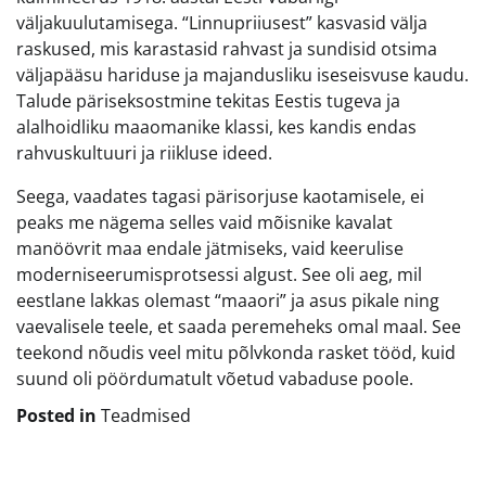
väljakuulutamisega. “Linnupriiusest” kasvasid välja
raskused, mis karastasid rahvast ja sundisid otsima
väljapääsu hariduse ja majandusliku iseseisvuse kaudu.
Talude päriseksostmine tekitas Eestis tugeva ja
alalhoidliku maaomanike klassi, kes kandis endas
rahvuskultuuri ja riikluse ideed.
Seega, vaadates tagasi pärisorjuse kaotamisele, ei
peaks me nägema selles vaid mõisnike kavalat
manöövrit maa endale jätmiseks, vaid keerulise
moderniseerumisprotsessi algust. See oli aeg, mil
eestlane lakkas olemast “maaori” ja asus pikale ning
vaevalisele teele, et saada peremeheks omal maal. See
teekond nõudis veel mitu põlvkonda rasket tööd, kuid
suund oli pöördumatult võetud vabaduse poole.
Posted in
Teadmised