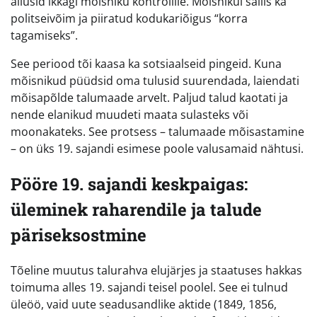
allusid ikkagi mõisniku kontrollile. Mõisnikul säilis ka
politseivõim ja piiratud kodukariõigus “korra
tagamiseks”.
See periood tõi kaasa ka sotsiaalseid pingeid. Kuna
mõisnikud püüdsid oma tulusid suurendada, laiendati
mõisapõlde talumaade arvelt. Paljud talud kaotati ja
nende elanikud muudeti maata sulasteks või
moonakateks. See protsess – talumaade mõisastamine
– on üks 19. sajandi esimese poole valusamaid nähtusi.
Pööre 19. sajandi keskpaigas:
üleminek raharendile ja talude
päriseksostmine
Tõeline muutus talurahva elujärjes ja staatuses hakkas
toimuma alles 19. sajandi teisel poolel. See ei tulnud
üleöö, vaid uute seadusandlike aktide (1849, 1856,