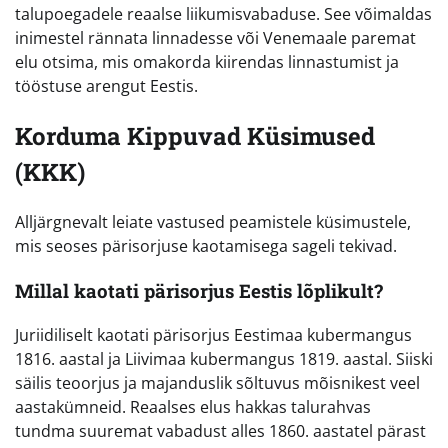
talupoegadele reaalse liikumisvabaduse. See võimaldas
inimestel rännata linnadesse või Venemaale paremat
elu otsima, mis omakorda kiirendas linnastumist ja
tööstuse arengut Eestis.
Korduma Kippuvad Küsimused
(KKK)
Alljärgnevalt leiate vastused peamistele küsimustele,
mis seoses pärisorjuse kaotamisega sageli tekivad.
Millal kaotati pärisorjus Eestis lõplikult?
Juriidiliselt kaotati pärisorjus Eestimaa kubermangus
1816. aastal ja Liivimaa kubermangus 1819. aastal. Siiski
säilis teoorjus ja majanduslik sõltuvus mõisnikest veel
aastakümneid. Reaalses elus hakkas talurahvas
tundma suuremat vabadust alles 1860. aastatel pärast