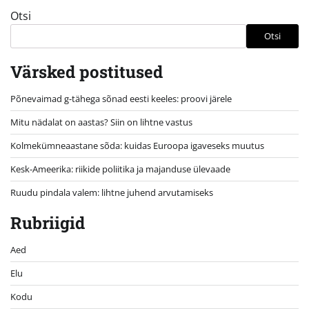
Otsi
Otsi
Värsked postitused
Põnevaimad g-tähega sõnad eesti keeles: proovi järele
Mitu nädalat on aastas? Siin on lihtne vastus
Kolmekümneaastane sõda: kuidas Euroopa igaveseks muutus
Kesk-Ameerika: riikide poliitika ja majanduse ülevaade
Ruudu pindala valem: lihtne juhend arvutamiseks
Rubriigid
Aed
Elu
Kodu