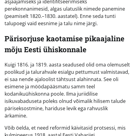
asjaajamiseks ja identifitseerimiseks
perekonnanimesid, algas ulatuslik nimede panemine
(peamiselt 1820.–1830. aastatel). Enne seda tunti
talupoegi vaid eesnime ja talu nime järgi.
Pärisorjuse kaotamise pikaajaline
mõju Eesti ühiskonnale
Kuigi 1816. ja 1819. aasta seadused olid oma olemuselt
poolikud ja talurahvale esialgu pettumust valmistavad,
ei saa nende ajaloolist tähtsust alahinnata. See oli
esimene ja möödapääsmatu samm teel
kodanikuühiskonna poole. Ilma juriidilise
isikuvabaduseta poleks olnud võimalik hilisem talude
päriseksostmine, hariduse levik ega rahvuslik
ärkamine.
Võib öelda, et need reformid käivitasid protsessi, mis
kulmineerus 1918. aastal Eesti Vabariigi