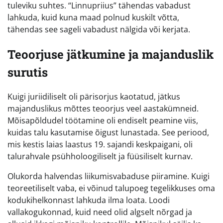
tuleviku suhtes. “Linnupriius” tähendas vabadust
lahkuda, kuid kuna maad polnud kuskilt võtta,
tähendas see sageli vabadust nälgida või kerjata.
Teoorjuse jätkumine ja majanduslik
surutis
Kuigi juriidiliselt oli pärisorjus kaotatud, jätkus
majanduslikus mõttes teoorjus veel aastakümneid.
Mõisapõldudel töötamine oli endiselt peamine viis,
kuidas talu kasutamise õigust lunastada. See periood,
mis kestis laias laastus 19. sajandi keskpaigani, oli
talurahvale psühholoogiliselt ja füüsiliselt kurnav.
Olukorda halvendas liikumisvabaduse piiramine. Kuigi
teoreetiliselt vaba, ei võinud talupoeg tegelikkuses oma
kodukihelkonnast lahkuda ilma loata. Loodi
vallakogukonnad, kuid need olid algselt nõrgad ja