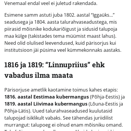
Venemaal endal veel ei juletud rakendada.
Esimene samm astuti juba 1802. aastal “Iggaüks…”
seadusega ja 1804. aasta talurahvaseadustega, mis
piirasid mõisnike kodukariõigust ja sidusid talupoja
maa külge (takistades tema müümist maast lahus).
Need olid olulised leevendused, kuid pärisorjus kui
institutsioon jäi püsima veel kümmekonnaks aastaks.
1816 ja 1819: “Linnupriius” ehk
vabadus ilma maata
Pärisorjuse ametlik kaotamine toimus kahes etapis:
1816. aastal Eestimaa kubermangus
(Põhja-Eestis) ja
1819. aastal Liivimaa kubermangus
(Lõuna-Eestis ja
Põhja-Lätis). Uued talurahvaseadused kuulutasid
talupojad isiklikult vabaks. See tähendas juriidilist
murrangut: talupoeg ei olnud enam mõisniku omand.