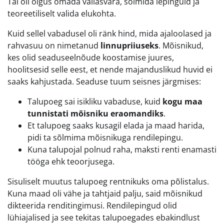
Tal oli õigus omada vallasvara, sõlmida lepinguid ja
teoreetiliselt valida elukohta.
Kuid sellel vabadusel oli ränk hind, mida ajaloolased ja
rahvasuu on nimetanud
linnupriiuseks
. Mõisnikud,
kes olid seaduseelnõude koostamise juures,
hoolitsesid selle eest, et nende majanduslikud huvid ei
saaks kahjustada. Seaduse tuum seisnes järgmises:
Talupoeg sai isikliku vabaduse, kuid
kogu maa
tunnistati mõisniku eraomandiks
.
Et talupoeg saaks kusagil elada ja maad harida,
pidi ta sõlmima mõisnikuga rendilepingu.
Kuna talupojal polnud raha, maksti renti enamasti
tööga ehk teoorjusega.
Sisuliselt muutus talupoeg rentnikuks oma põlistalus.
Kuna maad oli vähe ja tahtjaid palju, said mõisnikud
dikteerida renditingimusi. Rendilepingud olid
lühiajalised ja see tekitas talupoegades ebakindlust