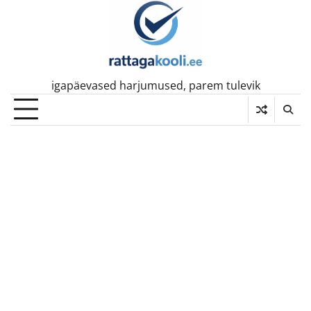
Skip
to
content
igapäevased harjumused, parem tulevik