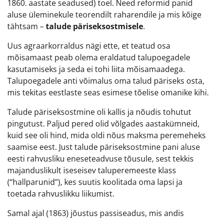
1860. aastate seadused) toel. Need reformid panid
aluse üleminekule teorendilt raharendile ja mis kõige
tähtsam –
talude päriseksostmisele
.
Uus agraarkorraldus nägi ette, et teatud osa
mõisamaast peab olema eraldatud talupoegadele
kasutamiseks ja seda ei tohi liita mõisamaadega.
Talupoegadele anti võimalus oma talud päriseks osta,
mis tekitas eestlaste seas esimese tõelise omanike kihi.
Talude päriseksostmine oli kallis ja nõudis tohutut
pingutust. Paljud pered olid võlgades aastakümneid,
kuid see oli hind, mida oldi nõus maksma peremeheks
saamise eest. Just talude päriseksostmine pani aluse
eesti rahvusliku eneseteadvuse tõusule, sest tekkis
majanduslikult iseseisev taluperemeeste klass
(“hallparunid”), kes suutis koolitada oma lapsi ja
toetada rahvuslikku liikumist.
Samal ajal (1863) jõustus passiseadus, mis andis