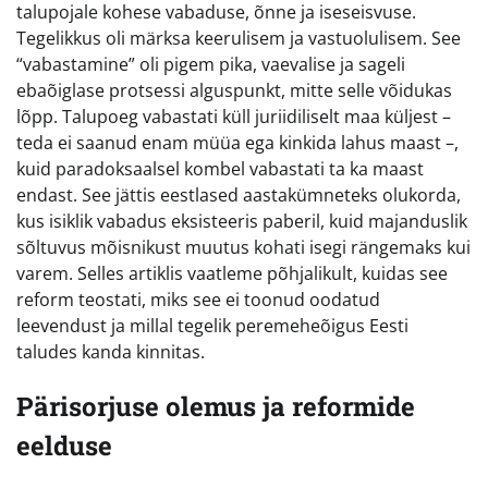
talupojale kohese vabaduse, õnne ja iseseisvuse.
Tegelikkus oli märksa keerulisem ja vastuolulisem. See
“vabastamine” oli pigem pika, vaevalise ja sageli
ebaõiglase protsessi alguspunkt, mitte selle võidukas
lõpp. Talupoeg vabastati küll juriidiliselt maa küljest –
teda ei saanud enam müüa ega kinkida lahus maast –,
kuid paradoksaalsel kombel vabastati ta ka maast
endast. See jättis eestlased aastakümneteks olukorda,
kus isiklik vabadus eksisteeris paberil, kuid majanduslik
sõltuvus mõisnikust muutus kohati isegi rängemaks kui
varem. Selles artiklis vaatleme põhjalikult, kuidas see
reform teostati, miks see ei toonud oodatud
leevendust ja millal tegelik peremeheõigus Eesti
taludes kanda kinnitas.
Pärisorjuse olemus ja reformide
eelduse