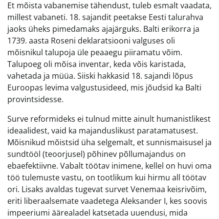
Et mõista vabanemise tähendust, tuleb esmalt vaadata,
millest vabaneti. 18. sajandit peetakse Eesti talurahva
jaoks üheks pimedamaks ajajärguks. Balti erikorra ja
1739. aasta Roseni deklaratsiooni valguses oli
mõisnikul talupoja üle peaaegu piiramatu võim.
Talupoeg oli mõisa inventar, keda võis karistada,
vahetada ja müüa. Siiski hakkasid 18. sajandi lõpus
Euroopas levima valgustusideed, mis jõudsid ka Balti
provintsidesse.
Surve reformideks ei tulnud mitte ainult humanistlikest
ideaalidest, vaid ka majanduslikust paratamatusest.
Mõisnikud mõistsid üha selgemalt, et sunnismaisusel ja
sundtööl (teoorjusel) põhinev põllumajandus on
ebaefektiivne. Vabalt töötav inimene, kellel on huvi oma
töö tulemuste vastu, on tootlikum kui hirmu all töötav
ori. Lisaks avaldas tugevat survet Venemaa keisrivõim,
eriti liberaalsemate vaadetega Aleksander I, kes soovis
impeeriumi äärealadel katsetada uuendusi, mida