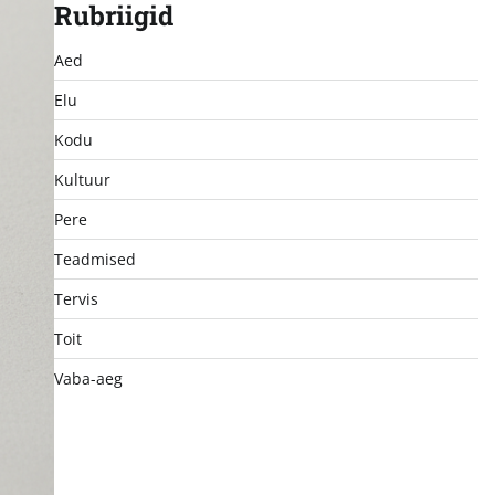
Rubriigid
Aed
Elu
Kodu
Kultuur
Pere
Teadmised
Tervis
Toit
Vaba-aeg