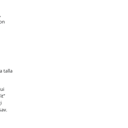
,
 on
a talla
Kui
it”
i
sav.