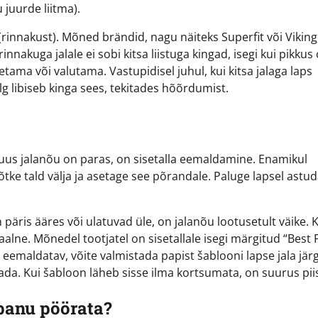
 juurde liitma).
t (rinnakust). Mõned brändid, nagu näiteks Superfit või Viking
innakuga jalale ei sobi kitsa liistuga kingad, isegi kui pikkus
etama või valutama. Vastupidisel juhul, kui kitsa jalaga laps
 jalg libiseb kinga sees, tekitades hõõrdumist.
uus jalanõu on paras, on sisetalla eemaldamine. Enamikul
Võtke tald välja ja asetage see põrandale. Paluge lapsel astud
 päris ääres või ulatuvad üle, on jalanõu lootusetult väike. 
lne. Mõnedel tootjatel on sisetallale isegi märgitud “Best F
e eemaldatav, võite valmistada papist šablooni lapse jala järg
stada. Kui šabloon läheb sisse ilma kortsumata, on suurus pii
epanu pöörata?