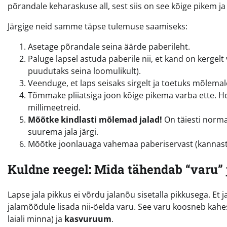
põrandale keharaskuse all, sest siis on see kõige pikem ja
Järgige neid samme täpse tulemuse saamiseks:
Asetage põrandale seina äärde paberileht.
Paluge lapsel astuda paberile nii, et kand on kergelt v
puudutaks seina loomulikult).
Veenduge, et laps seisaks sirgelt ja toetuks mõlemal
Tõmmake pliiatsiga joon kõige pikema varba ette. Hoid
millimeetreid.
Mõõtke kindlasti mõlemad jalad!
On täiesti normaa
suurema jala järgi.
Mõõtke joonlauaga vahemaa paberiservast (kannast) 
Kuldne reegel: Mida tähendab “varu” 
Lapse jala pikkus ei võrdu jalanõu sisetalla pikkusega. Et 
jalamõõdule lisada nii-öelda varu. See varu koosneb ka
laiali minna) ja
kasvuruum
.