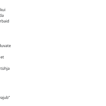
 kui
uda
arbaid
duvate
 et
 tühja
vajub”