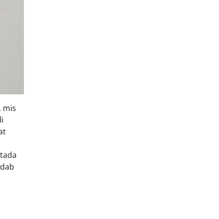
, mis
i
at
stada
ndab