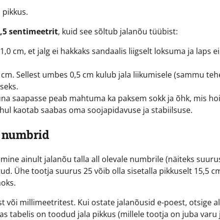
a pikkus.
1,5 sentimeetrit
, kuid see sõltub jalanõu tüübist:
0 cm, et jalg ei hakkaks sandaalis liigselt loksuma ja laps ei
cm. Sellest umbes 0,5 cm kulub jala liikumisele (sammu teh
seks.
 kuna saapasse peab mahtuma ka paksem sokk ja õhk, mis ho
 juhul kaotab saabas oma soojapidavuse ja stabiilsuse.
S numbrid
e ainult jalanõu talla all olevale numbrile (näiteks suurus
d. Ühe tootja suurus 25 võib olla sisetalla pikkuselt 15,5 c
aoks.
 või millimeetritest. Kui ostate jalanõusid e-poest, otsige al
s tabelis on toodud jala pikkus (millele tootja on juba varu