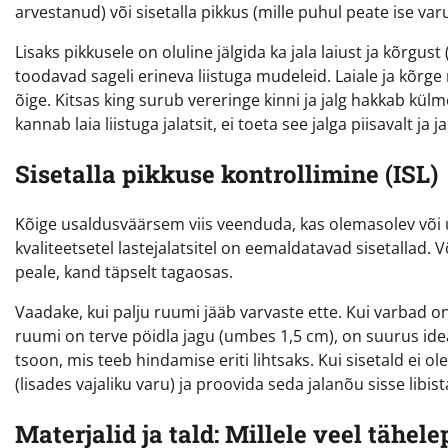
arvestanud) või sisetalla pikkus (mille puhul peate ise varu
Lisaks pikkusele on oluline jälgida ka jala laiust ja kõrgus
toodavad sageli erineva liistuga mudeleid. Laiale ja kõrge r
õige. Kitsas king surub vereringe kinni ja jalg hakkab külm
kannab laia liistuga jalatsit, ei toeta see jalga piisavalt ja
Sisetalla pikkuse kontrollimine (ISL)
Kõige usaldusväärsem viis veenduda, kas olemasolev või 
kvaliteetsetel lastejalatsitel on eemaldatavad sisetallad. 
peale, kand täpselt tagaosas.
Vaadake, kui palju ruumi jääb varvaste ette. Kui varbad on
ruumi on terve pöidla jagu (umbes 1,5 cm), on suurus ideaa
tsoon, mis teeb hindamise eriti lihtsaks. Kui sisetald ei ol
(lisades vajaliku varu) ja proovida seda jalanõu sisse libi
Materjalid ja tald: Millele veel tähel