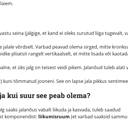
 laiem.
astu seina (jälgige, et kand ei oleks surutud liiga tugevalt, v
e jalale võrdselt. Varbad peavad olema sirged, mitte kronks
ke pliiatsit rangelt vertikaalselt, et mitte lisada või kaotad
lne, et üks jalg on teisest veidi pikem. Jalanõud tuleb alati 
kuni tõmmatud jooneni. See on lapse jala pikkus sentimeet
ja kui suur see peab olema?
jalg saaks jalanõus vabalt liikuda ja kasvada, tuleb saadud
hest komponendist:
liikumisruum
(et varbad saaksid sammu 