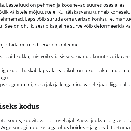
opia. Laste luud on pehmed ja koosnevad suures osas alles
tlik välistele mõjutustele. Kui täiskasvanu tunneb koheselt,
ja pehmemad. Laps võib suruda oma varbad konksu, et maht
u. See on ohtlik, sest pikaajaline surve võib deformeerida v
põhjustada mitmeid terviseprobleeme:
arbaid kokku, mis võib viia sissekasvanud küünte või kõver
n liiga suur, hakkab laps alateadlikult oma kõnnakut muutma,
oogu.
s sagedamini, kuna jala ja kinga nina vahele jääb liiga palju
iseks kodus
 kodus, soovitavalt õhtusel ajal. Päeva jooksul jalg veidi “
. Ärge kunagi mõõtke jalga õhus hoides – jalg peab toetuma