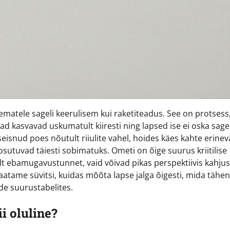
matele sageli keerulisem kui raketiteadus. See on protsess
ad kasvavad uskumatult kiiresti ning lapsed ise ei oska sagel
eisnud poes nõutult riiulite vahel, hoides käes kahte erinev
osutuvad täiesti sobimatuks. Ometi on õige suurus kriitilise
inult ebamugavustunnet, vaid võivad pikas perspektiivis kahju
 vaatame süvitsi, kuidas mõõta lapse jalga õigesti, mida tähe
de suurustabelites.
i oluline?