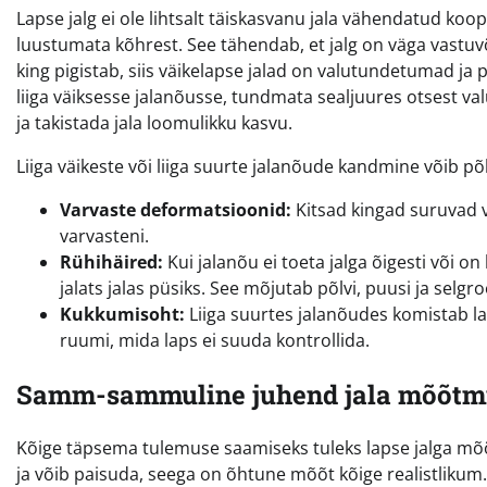
Lapse jalg ei ole lihtsalt täiskasvanu jala vähendatud ko
luustumata kõhrest. See tähendab, et jalg on väga vastuvõ
king pigistab, siis väikelapse jalad on valutundetumad 
liiga väiksesse jalanõusse, tundmata sealjuures otsest val
ja takistada jala loomulikku kasvu.
Liiga väikeste või liiga suurte jalanõude kandmine võib 
Varvaste deformatsioonid:
Kitsad kingad suruvad v
varvasteni.
Rühihäired:
Kui jalanõu ei toeta jalga õigesti või o
jalats jalas püsiks. See mõjutab põlvi, puusi ja selgr
Kukkumisoht:
Liiga suurtes jalanõudes komistab lap
ruumi, mida laps ei suuda kontrollida.
Samm-sammuline juhend jala mõõtm
Kõige täpsema tulemuse saamiseks tuleks lapse jalga mõõta
ja võib paisuda, seega on õhtune mõõt kõige realistlikum