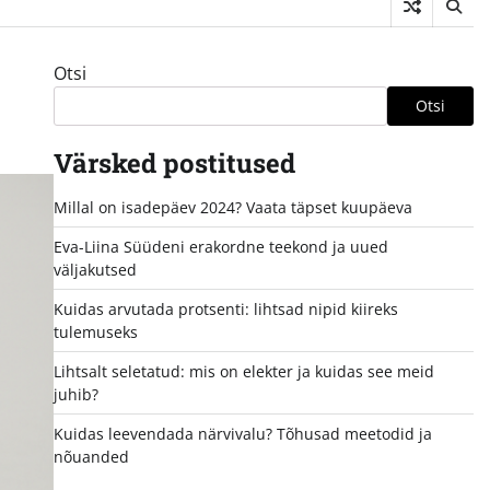
Otsi
Otsi
Värsked postitused
Millal on isadepäev 2024? Vaata täpset kuupäeva
Eva-Liina Süüdeni erakordne teekond ja uued
väljakutsed
Kuidas arvutada protsenti: lihtsad nipid kiireks
tulemuseks
Lihtsalt seletatud: mis on elekter ja kuidas see meid
juhib?
Kuidas leevendada närvivalu? Tõhusad meetodid ja
nõuanded