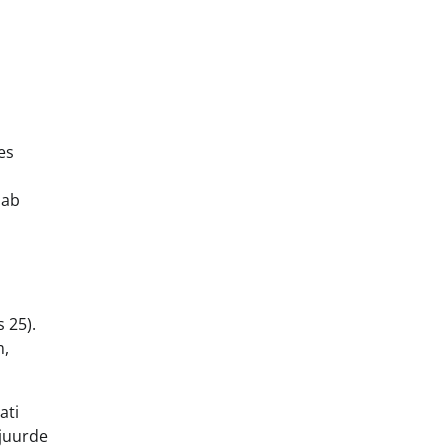
es
iab
 25).
m,
ati
 juurde