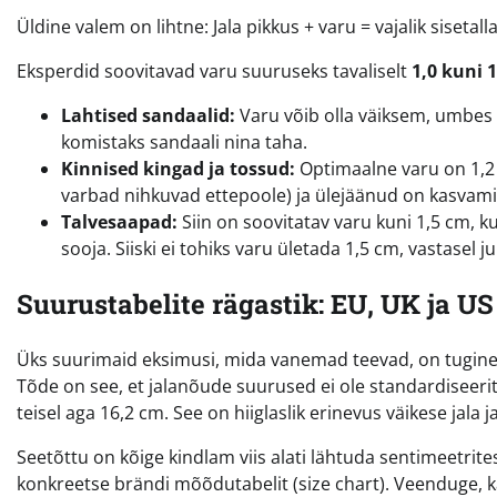
Üldine valem on lihtne: Jala pikkus + varu = vajalik sisetall
Eksperdid soovitavad varu suuruseks tavaliselt
1,0 kuni 
Lahtised sandaalid:
Varu võib olla väiksem, umbes 1,
komistaks sandaali nina taha.
Kinnised kingad ja tossud:
Optimaalne varu on 1,2 
varbad nihkuvad ettepoole) ja ülejäänud on kasvami
Talvesaapad:
Siin on soovitatav varu kuni 1,5 cm,
sooja. Siiski ei tohiks varu ületada 1,5 cm, vastasel
Suurustabelite rägastik: EU, UK ja U
Üks suurimaid eksimusi, mida vanemad teevad, on tuginemin
Tõde on see, et jalanõude suurused ei ole standardiseeritu
teisel aga 16,2 cm. See on hiiglaslik erinevus väikese jala j
Seetõttu on kõige kindlam viis alati lähtuda sentimeetritest
konkreetse brändi mõõdutabelit (size chart). Veenduge, ka