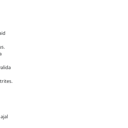
aid
us.
a
valida
rites.
ajal