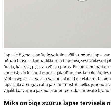
Lapsele õigete jalanõude valimine võib tunduda lapsevane
nõuab täpsust, kannatlikkust ja teadmisi, sest väikesed jal
öelda, kas king pigistab või on paras. Paljud vanemad on s
suurust, või tellinud e-poest jalanõud, mis kohale jõudes 
tähtsusega, sest valesti valitud jalatsid ei tekita mitte a
lapse jala arengut, rühti ja kõnnimustrit. Selles juhendis
vajalik kasvuvaru ja kuidas orienteeruda erinevate brändi
Miks on õige suurus lapse tervisele ni