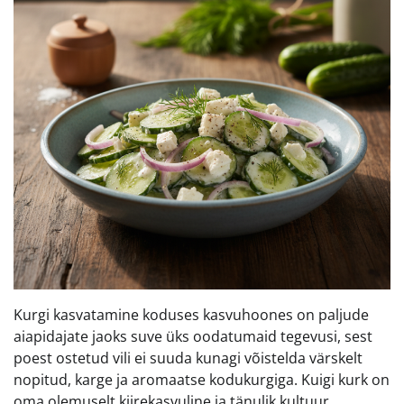
Kurgi kasvatamine koduses kasvuhoones on paljude
aiapidajate jaoks suve üks oodatumaid tegevusi, sest
poest ostetud vili ei suuda kunagi võistelda värskelt
nopitud, karge ja aromaatse kodukurgiga. Kuigi kurk on
oma olemuselt kiirekasvuline ja tänulik kultuur,