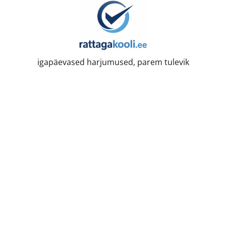
Skip
to
content
igapäevased harjumused, parem tulevik