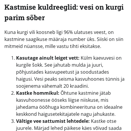
Kastmise kuldreeglid: vesi on kurgi
parim sõber
Kuna kurgi vili koosneb ligi 96% ulatuses veest, on
kastmine saagikuse määraja number üks. Siiski on siin
mitmeid nüansse, mille vastu tihti eksitakse.
Kasutage ainult leiget vett:
Külm kaevuvesi on
kurgile šokk. See jahutab mulda ja juuri,
põhjustades kasvupeetust ja soodustades
haigusi. Vesi peaks seisma kasvuhoones tünnis ja
soojenema vähemalt 20 kraadini.
Kastke hommikul:
Õhtune kastmine jätab
kasvuhoonesse ööseks liigse niiskuse, mis
jahedama ööõhuga kombineerituna on ideaalne
keskkond haigusetekitajatele nagu jahukaste.
Vältige vee sattumist lehtedele:
Kastke otse
juurele. Märjad lehed päikese käes võivad saada