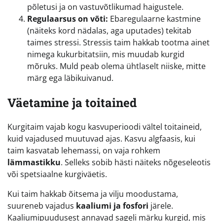
põletusi ja on vastuvõtlikumad haigustele.
Regulaarsus on võti:
Ebaregulaarne kastmine
(näiteks kord nädalas, aga uputades) tekitab
taimes stressi. Stressis taim hakkab tootma ainet
nimega kukurbitatsiin, mis muudab kurgid
mõruks. Muld peab olema ühtlaselt niiske, mitte
märg ega läbikuivanud.
Väetamine ja toitained
Kurgitaim vajab kogu kasvuperioodi vältel toitaineid,
kuid vajadused muutuvad ajas. Kasvu algfaasis, kui
taim kasvatab lehemassi, on vaja rohkem
lämmastikku
. Selleks sobib hästi näiteks nõgeseleotis
või spetsiaalne kurgiväetis.
Kui taim hakkab õitsema ja vilju moodustama,
suureneb vajadus
kaaliumi ja fosfori
järele.
Kaaliumipuudusest annavad sageli märku kurgid, mis