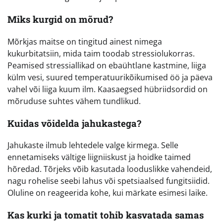
Miks kurgid on mõrud?
Mõrkjas maitse on tingitud ainest nimega
kukurbitatsiin, mida taim toodab stressiolukorras.
Peamised stressiallikad on ebaühtlane kastmine, liiga
külm vesi, suured temperatuurikõikumised öö ja päeva
vahel või liiga kuum ilm. Kaasaegsed hübriidsordid on
mõruduse suhtes vähem tundlikud.
Kuidas võidelda jahukastega?
Jahukaste ilmub lehtedele valge kirmega. Selle
ennetamiseks vältige liigniiskust ja hoidke taimed
hõredad. Tõrjeks võib kasutada looduslikke vahendeid,
nagu rohelise seebi lahus või spetsiaalsed fungitsiidid.
Oluline on reageerida kohe, kui märkate esimesi laike.
Kas kurki ja tomatit tohib kasvatada samas