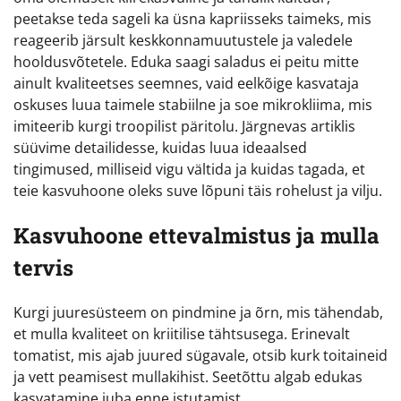
peetakse teda sageli ka üsna kapriisseks taimeks, mis
reageerib järsult keskkonnamuutustele ja valedele
hooldusvõtetele. Eduka saagi saladus ei peitu mitte
ainult kvaliteetses seemnes, vaid eelkõige kasvataja
oskuses luua taimele stabiilne ja soe mikrokliima, mis
imiteerib kurgi troopilist päritolu. Järgnevas artiklis
süüvime detailidesse, kuidas luua ideaalsed
tingimused, milliseid vigu vältida ja kuidas tagada, et
teie kasvuhoone oleks suve lõpuni täis rohelust ja vilju.
Kasvuhoone ettevalmistus ja mulla
tervis
Kurgi juuresüsteem on pindmine ja õrn, mis tähendab,
et mulla kvaliteet on kriitilise tähtsusega. Erinevalt
tomatist, mis ajab juured sügavale, otsib kurk toitaineid
ja vett peamisest mullakihist. Seetõttu algab edukas
kasvatamine juba enne istutamist.