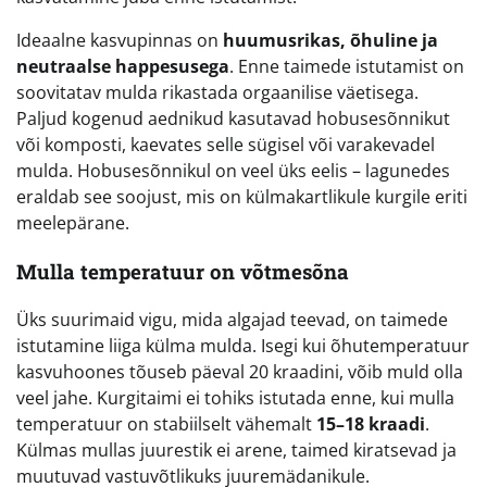
Ideaalne kasvupinnas on
huumusrikas, õhuline ja
neutraalse happesusega
. Enne taimede istutamist on
soovitatav mulda rikastada orgaanilise väetisega.
Paljud kogenud aednikud kasutavad hobusesõnnikut
või komposti, kaevates selle sügisel või varakevadel
mulda. Hobusesõnnikul on veel üks eelis – lagunedes
eraldab see soojust, mis on külmakartlikule kurgile eriti
meelepärane.
Mulla temperatuur on võtmesõna
Üks suurimaid vigu, mida algajad teevad, on taimede
istutamine liiga külma mulda. Isegi kui õhutemperatuur
kasvuhoones tõuseb päeval 20 kraadini, võib muld olla
veel jahe. Kurgitaimi ei tohiks istutada enne, kui mulla
temperatuur on stabiilselt vähemalt
15–18 kraadi
.
Külmas mullas juurestik ei arene, taimed kiratsevad ja
muutuvad vastuvõtlikuks juuremädanikule.