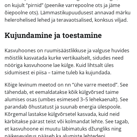
on kujult “pirnid” (peenike varrepoolne ots ja jäme
õiepoolne ots). Lämmastikupuudusest annavad märku
helerohelised lehed ja teravaotsalised, konksus viljad.
Kujundamine ja toestamine
Kasvuhoones on ruumisäästlikkuse ja valguse huvides
mõistlik kasvatada kurke vertikaalselt, sidudes need
nööriga kasvuhoone lae külge. Kuid lihtsalt üles
sidumisest ei piisa – taime tuleb ka kujundada.
Kõige levinum meetod on nn “ühe varre meetod”. See
tähendab, et eemaldatakse kõik külgvõrsed taime
alumises osas (umbes esimesed 3–5 lehekaenalt). See
parandab õhustatust ja suunab energia ülespoole.
Kõrgemal lastakse külgvõrsetel kasvada, kuid neid
kärbitakse pärast teist või kolmandat lehte. See tagab,
et kasvuhoone ei muutu läbimatuks džungliks ning
päikesevalgus pääseb ka alumiste lehtedeni.