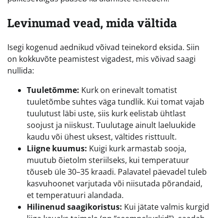
Levinumad vead, mida vältida
Isegi kogenud aednikud võivad teinekord eksida. Siin
on kokkuvõte peamistest vigadest, mis võivad saagi
nullida:
Tuuletõmme:
Kurk on erinevalt tomatist
tuuletõmbe suhtes väga tundlik. Kui tomat vajab
tuulutust läbi uste, siis kurk eelistab ühtlast
soojust ja niiskust. Tuulutage ainult laeluukide
kaudu või ühest uksest, vältides risttuult.
Liigne kuumus:
Kuigi kurk armastab sooja,
muutub õietolm steriilseks, kui temperatuur
tõuseb üle 30–35 kraadi. Palavatel päevadel tuleb
kasvuhoonet varjutada või niisutada põrandaid,
et temperatuuri alandada.
Hilinenud saagikoristus:
Kui jätate valmis kurgid