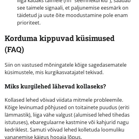
liiga kauaks taimele (nn “seemnekurkid”), saadab
see taimele signaali, et paljunemise eesmärk on
täidetud ja uute õite moodustamine pole enam
prioriteet.
Korduma kippuvad küsimused
(FAQ)
Siin on vastused mõningatele kõige sagedasematele
küsimustele, mis kurgikasvatajatel tekivad.
Miks kurgilehed lähevad kollaseks?
Kollased lehed võivad viidata mitmele probleemile.
Kõige levinumad põhjused on toitainete puudus (eriti
lämmastik), liiga vähe valgust (alumised lehed tihedas
istutuses), ebaregulaarne kastmine või kahjurid nagu
kedriklest. Samuti võivad lehed kolletuda loomuliku
vananemise käigus hooaja lõpus.