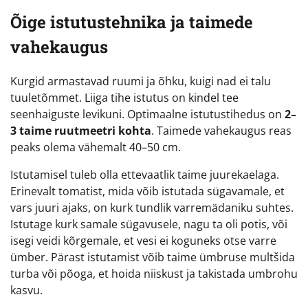
Õige istutustehnika ja taimede
vahekaugus
Kurgid armastavad ruumi ja õhku, kuigi nad ei talu
tuuletõmmet. Liiga tihe istutus on kindel tee
seenhaiguste levikuni. Optimaalne istutustihedus on
2–
3 taime ruutmeetri kohta
. Taimede vahekaugus reas
peaks olema vähemalt 40–50 cm.
Istutamisel tuleb olla ettevaatlik taime juurekaelaga.
Erinevalt tomatist, mida võib istutada sügavamale, et
vars juuri ajaks, on kurk tundlik varremädaniku suhtes.
Istutage kurk samale sügavusele, nagu ta oli potis, või
isegi veidi kõrgemale, et vesi ei koguneks otse varre
ümber. Pärast istutamist võib taime ümbruse multšida
turba või põoga, et hoida niiskust ja takistada umbrohu
kasvu.