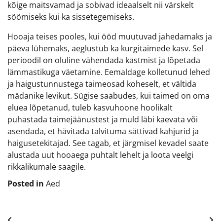
kõige maitsvamad ja sobivad ideaalselt nii värskelt
söömiseks kui ka sissetegemiseks.
Hooaja teises pooles, kui ööd muutuvad jahedamaks ja
päeva lühemaks, aeglustub ka kurgitaimede kasv. Sel
perioodil on oluline vähendada kastmist ja lõpetada
lämmastikuga väetamine. Eemaldage kolletunud lehed
ja haigustunnustega taimeosad koheselt, et vältida
mädanike levikut. Sügise saabudes, kui taimed on oma
eluea lõpetanud, tuleb kasvuhoone hoolikalt
puhastada taimejäänustest ja muld läbi kaevata või
asendada, et hävitada talvituma sättivad kahjurid ja
haigusetekitajad. See tagab, et järgmisel kevadel saate
alustada uut hooaega puhtalt lehelt ja loota veelgi
rikkalikumale saagile.
Posted in
Aed