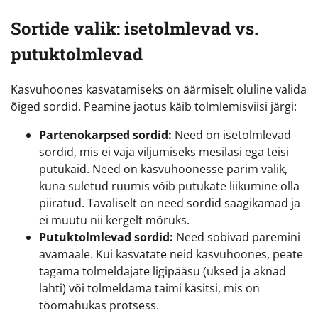
Sortide valik: isetolmlevad vs.
putuktolmlevad
Kasvuhoones kasvatamiseks on äärmiselt oluline valida
õiged sordid. Peamine jaotus käib tolmlemisviisi järgi:
Partenokarpsed sordid:
Need on isetolmlevad
sordid, mis ei vaja viljumiseks mesilasi ega teisi
putukaid. Need on kasvuhoonesse parim valik,
kuna suletud ruumis võib putukate liikumine olla
piiratud. Tavaliselt on need sordid saagikamad ja
ei muutu nii kergelt mõruks.
Putuktolmlevad sordid:
Need sobivad paremini
avamaale. Kui kasvatate neid kasvuhoones, peate
tagama tolmeldajate ligipääsu (uksed ja aknad
lahti) või tolmeldama taimi käsitsi, mis on
töömahukas protsess.