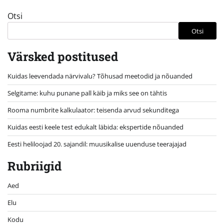
Otsi
Otsi
Värsked postitused
Kuidas leevendada närvivalu? Tõhusad meetodid ja nõuanded
Selgitame: kuhu punane pall käib ja miks see on tähtis
Rooma numbrite kalkulaator: teisenda arvud sekunditega
Kuidas eesti keele test edukalt läbida: ekspertide nõuanded
Eesti heliloojad 20. sajandil: muusikalise uuenduse teerajajad
Rubriigid
Aed
Elu
Kodu