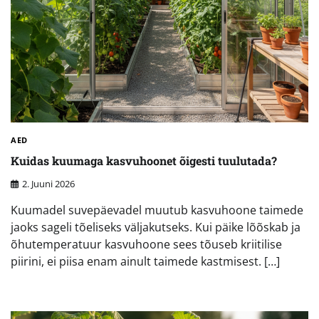
AED
Kuidas kuumaga kasvuhoonet õigesti tuulutada?
2. Juuni 2026
Kuumadel suvepäevadel muutub kasvuhoone taimede
jaoks sageli tõeliseks väljakutseks. Kui päike lõõskab ja
õhutemperatuur kasvuhoone sees tõuseb kriitilise
piirini, ei piisa enam ainult taimede kastmisest. […]