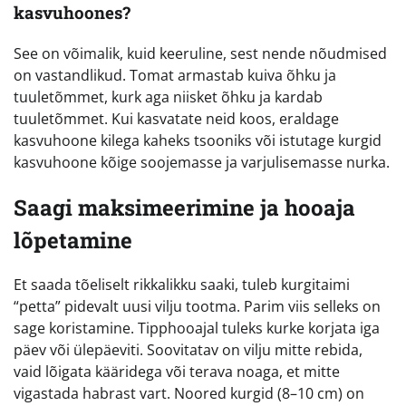
kasvuhoones?
See on võimalik, kuid keeruline, sest nende nõudmised
on vastandlikud. Tomat armastab kuiva õhku ja
tuuletõmmet, kurk aga niisket õhku ja kardab
tuuletõmmet. Kui kasvatate neid koos, eraldage
kasvuhoone kilega kaheks tsooniks või istutage kurgid
kasvuhoone kõige soojemasse ja varjulisemasse nurka.
Saagi maksimeerimine ja hooaja
lõpetamine
Et saada tõeliselt rikkalikku saaki, tuleb kurgitaimi
“petta” pidevalt uusi vilju tootma. Parim viis selleks on
sage koristamine. Tipphooajal tuleks kurke korjata iga
päev või ülepäeviti. Soovitatav on vilju mitte rebida,
vaid lõigata kääridega või terava noaga, et mitte
vigastada habrast vart. Noored kurgid (8–10 cm) on