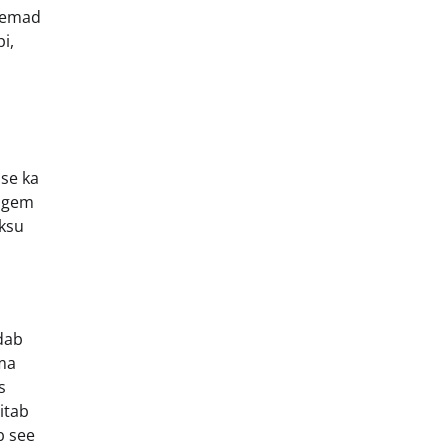
anemad
i,
se ka
pigem
aksu
ldab
lma
s
itab
b see