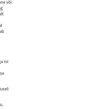
ane või
ng
alt
ld
dab
a nii
ise
jusel:
u,