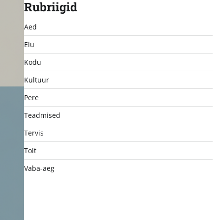
Rubriigid
Aed
Elu
Kodu
Kultuur
Pere
Teadmised
Tervis
Toit
Vaba-aeg