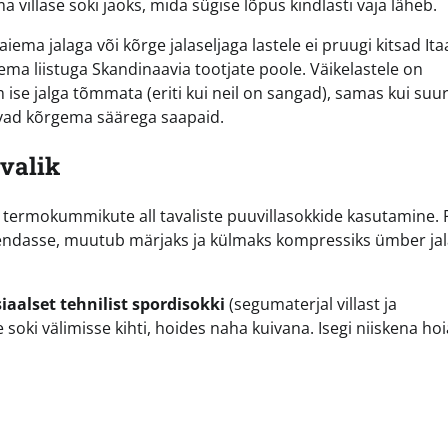
villase soki jaoks, mida sügise lõpus kindlasti vaja läheb.
iema jalaga või kõrge jalaseljaga lastele ei pruugi kitsad Ita
ma liistuga Skandinaavia tootjate poole. Väikelastele on
e jalga tõmmata (eriti kui neil on sangad), samas kui su
vad kõrgema säärega saapaid.
 valik
 termokummikute all tavaliste puuvillasokkide kasutamine. P
) endasse, muutub märjaks ja külmaks kompressiks ümber jal
siaalset tehnilist spordisokki
(segumaterjal villast ja
 soki välimisse kihti, hoides naha kuivana. Isegi niiskena hoia