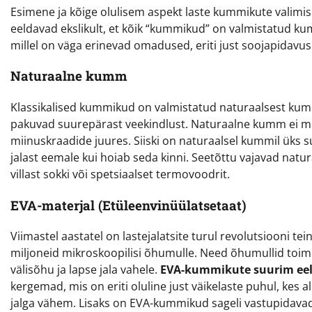
Esimene ja kõige olulisem aspekt laste kummikute valimis
eeldavad ekslikult, et kõik “kummikud” on valmistatud kum
millel on väga erinevad omadused, eriti just soojapidavus
Naturaalne kumm
Klassikalised kummikud on valmistatud naturaalsest kum
pakuvad suurepärast veekindlust. Naturaalne kumm ei mu
miinuskraadide juures. Siiski on naturaalsel kummil üks s
jalast eemale kui hoiab seda kinni. Seetõttu vajavad nat
villast sokki või spetsiaalset termovoodrit.
EVA-materjal (Etüleenvinüülatsetaat)
Viimastel aastatel on lastejalatsite turul revolutsiooni
miljoneid mikroskoopilisi õhumulle. Need õhumullid toim
välisõhu ja lapse jala vahele.
EVA-kummikute suurim eel
kergemad, mis on eriti oluline just väikelaste puhul, kes 
jalga vähem. Lisaks on EVA-kummikud sageli vastupidavad 