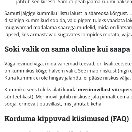
jahtub see kiiresti. Samuti peab jääma ruumi paksema 
Samuti jälgige kummiku liistu laiust ja sääreosa kõrgust. La
disainiga kummikud sobida, vaid pigem tuleks vaadata laie
mugavamad madalama säärega mudelid, mida on lihtsam is
lapsed, kes armastavad sügavates lompides mütata, vaja
Soki valik on sama oluline kui saapa
Väga levinud viga, mida vanemad teevad, on kvaliteetsete
on kummikus kõige halvem valik. See imab niiskust (higi
Kuna kummik ei ole hingav jalanõu, ei pääse niiskus välja.
Kummiku sees tuleks alati kanda
meriinovillast või spet
sünteetikast). Meriinovill juhib niiskuse jala pinnalt eemale
sooja, erinevalt puuvillast, mis jahutab keha.
Korduma kippuvad küsimused (FAQ)