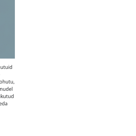
putuid
e
tohutu,
 mudel
rikutud
neda