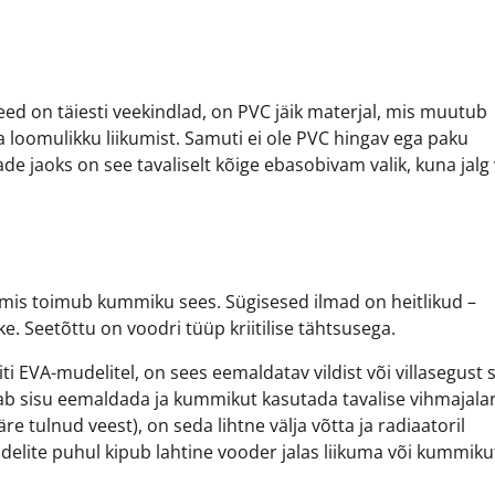
ed on täiesti veekindlad, on PVC jäik materjal, mis muutub
 loomulikku liikumist. Samuti ei ole PVC hingav ega paku
e jaoks on see tavaliselt kõige ebasobivam valik, kuna jalg
, mis toimub kummiku sees. Sügisesed ilmad on heitlikud –
e. Seetõttu on voodri tüüp kriitilise tähtsusega.
ti EVA-mudelitel, on sees eemaldatav vildist või villasegust 
aab sisu eemaldada ja kummikut kasutada tavalise vihmajal
e tulnud veest), on seda lihtne välja võtta ja radiaatoril
delite puhul kipub lahtine vooder jalas liikuma või kummiku