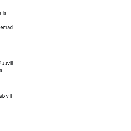
alia
uremad
uuvill
a.
b vill