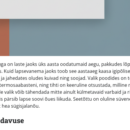
uga on laste jaoks üks aasta oodatumaid aegu, pakkudes lõ
. Kuid lapsevanema jaoks toob see aastaaeg kaasa igipõlis
 ja jahedates oludes kuivad ning soojad. Valik poodides on 
termosaabasteni, ning tihti on keeruline otsustada, milline
le valik võib tähendada mitte ainult külmetavaid varbaid ja 
s pärsib lapse soovi õues liikuda. Seetõttu on oluline süve
t hea sügisjalanõu.
idavuse