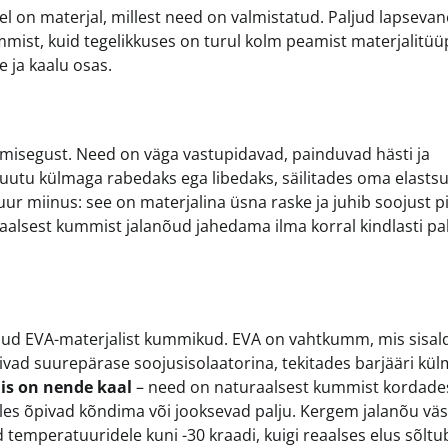
el on materjal, millest need on valmistatud. Paljud lapsev
mist, kuid tegelikkuses on turul kolm peamist materjalitüüp
e ja kaalu osas.
misegust. Need on väga vastupidavad, painduvad hästi ja
utu külmaga rabedaks ega libedaks, säilitades oma elastsu
uur miinus: see on materjalina üsna raske ja juhib soojust 
uraalsest kummist jalanõud jahedama ilma korral kindlasti p
 teinud EVA-materjalist kummikud. EVA on vahtkumm, mis sisa
ivad suurepärase soojusisolaatorina, tekitades barjääri kü
is on nende kaal
– need on naturaalsest kummist kordade
alles õpivad kõndima või jooksevad palju. Kergem jalanõu väs
temperatuuridele kuni -30 kraadi, kuigi reaalses elus sõltu