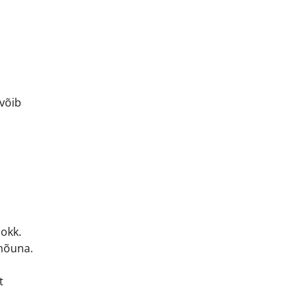
 võib
sokk.
anõuna.
t