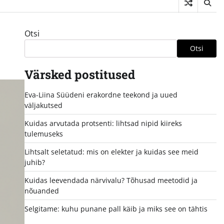
Otsi
Otsi
Värsked postitused
Eva-Liina Süüdeni erakordne teekond ja uued
väljakutsed
Kuidas arvutada protsenti: lihtsad nipid kiireks
tulemuseks
Lihtsalt seletatud: mis on elekter ja kuidas see meid
juhib?
Kuidas leevendada närvivalu? Tõhusad meetodid ja
nõuanded
Selgitame: kuhu punane pall käib ja miks see on tähtis