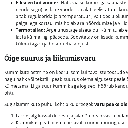
Fikseeritud vooder:
Naturaalse kummiga saabastel on
nende segu). Villane vooder on alati eelistatum, kuna 
aitab reguleerida jala temperatuuri, vältides ülekuum
paigal ega kortsu, mis hoiab ära hõõrdumise ja villid
Termotallad:
Ärge unustage sisetaldu! Külm tuleb e
lasta külmal ligi pääseda. Soovitatav on lisada kumm
külma tagasi ja hoiab kehasoojust.
Õige suurus ja liikumisvaru
Kummikute ostmine on keerulisem kui tavaliste tossude v
nagu nahk või tekstiil, peab suurus olema algusest peale õ
külmetama. Liiga suur kummik aga logiseb, hõõrub kandu
ohtu.
Sügiskummikute puhul kehtib kuldreegel:
varu peaks ol
Lapse jalg kasvab kiiresti ja jalanõu peab vastu pid
Kummikus peab olema piisavalt ruumi õhuringluseks. 