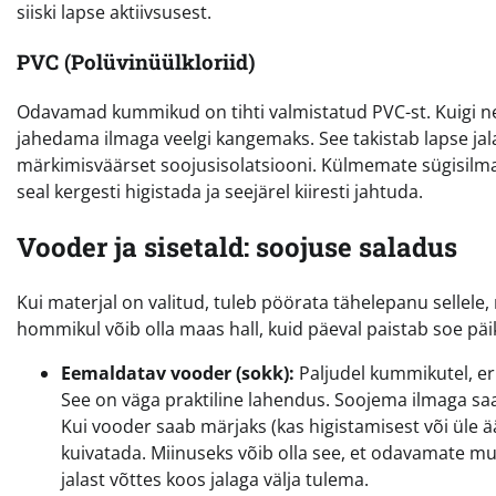
siiski lapse aktiivsusest.
PVC (Polüvinüülkloriid)
Odavamad kummikud on tihti valmistatud PVC-st. Kuigi ne
jahedama ilmaga veelgi kangemaks. See takistab lapse jala
märkimisväärset soojusisolatsiooni. Külmemate sügisilmad
seal kergesti higistada ja seejärel kiiresti jahtuda.
Vooder ja sisetald: soojuse saladus
Kui materjal on valitud, tuleb pöörata tähelepanu sellele
hommikul võib olla maas hall, kuid päeval paistab soe päik
Eemaldatav vooder (sokk):
Paljudel kummikutel, eri
See on väga praktiline lahendus. Soojema ilmaga s
Kui vooder saab märjaks (kas higistamisest või üle äär
kuivatada. Miinuseks võib olla see, et odavamate mu
jalast võttes koos jalaga välja tulema.