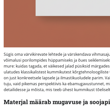
Sügis oma värvikirevate lehtede ja värskendava vihmasaj
võimalusi porilompides hüppamiseks ja õues seiklemiseks
mure: kuidas tagada, et väikesed jalad püsiksid märgades
ulatudes klassikalistest kummikutest kõrgtehnoloogiliste 
on just konkreetsele lapsele ja ilmastikuoludele parim. Va
tuju, vaid pikemas perspektiivis ka ebamugavustunnet, mi
detailidesse ja mõista, mis teeb ühest kummikust tõelisel
Materjal määrab mugavuse ja soojap