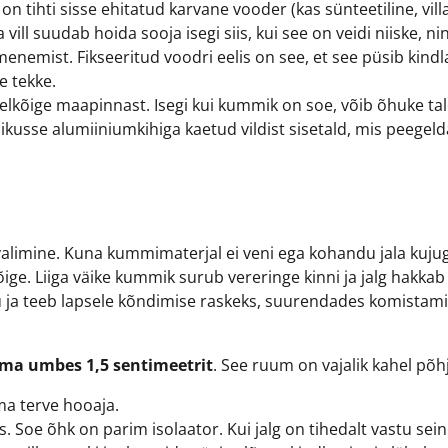
 tihti sisse ehitatud karvane vooder (kas sünteetiline, vill
vill suudab hoida sooja isegi siis, kui see on veidi niiske, ni
enemist. Fikseeritud voodri eelis on see, et see püsib kindl
e tekke.
elkõige maapinnast. Isegi kui kummik on soe, võib õhuke ta
ikusse alumiiniumkihiga kaetud vildist sisetald, mis peegel
alimine. Kuna kummimaterjal ei veni ega kohandu jala kujug
ige. Liiga väike kummik surub vereringe kinni ja jalg hakkab
 ja teeb lapsele kõndimise raskeks, suurendades komistam
ema umbes 1,5 sentimeetrit
. See ruum on vajalik kahel põh
ama terve hooaja.
Soe õhk on parim isolaator. Kui jalg on tihedalt vastu sein