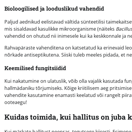
Bioloogilised ja looduslikud vahendid
Paljud aednikud eelistavad vältida sünteetilisi taimekait
mis sisaldavad kasulikke mikroorganisme (näiteks
Bacillus
vahendid on ohutud nii inimesele kui ka keskkonnale ja ne
Rahvapäraste vahenditena on katsetatud ka erinevaid leot
nõrkade antiseptikutena. Siiski tuleb meeles pidada, et n
Keemilised fungitsiidid
Kui nakatumine on ulatuslik, võib olla vajalik kasutada fu
hallmädaniku tõrjumiseks. Kõige kriitilisem aeg pritsimis
vahendite kasutamine enamasti keelatud või rangelt piiratu
ooteaegu!
Kuidas toimida, kui hallitus on juba 
Kui märkate hallitust peenras, tegutsege kiiresti. Esi