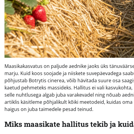
Maasikakasvatus on paljude aednike jaoks üks tänuväärs
marju. Kuid koos soojade ja niiskete suvepäevadega saabu
põhjustab Botrytis cinerea, võib hävitada suure osa saa
kaetud pehmeteks massideks. Hallitus ei vali kasvukohta,
selle nuhtlusega algab juba varakevadel ning nõuab aedniku
artiklis käsitleme põhjalikult kõiki meetodeid, kuidas oma 
haigus on juba taimedele pesad teinud.
Miks maasikate hallitus tekib ja kui