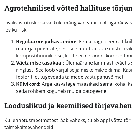
Agrotehnilised võtted hallituse tõrju
Lisaks istutuskoha valikule mängivad suurt rolli igapäev
leviku riski.
Regulaarne puhastamine:
Eemaldage peenralt kõik
materjali peenrale, sest see muutub uute eoste lev
kompostihunnikusse, kui te ei ole kindel kompostim
Väetamise tasakaal:
Ülemäärane lämmastikväetis so
ringlust. See loob varjulise ja niiske mikrokliima. Ka
fosforit, et tugevdada taimede vastupanuvõimet.
Külvikord:
Ärge kasvatage maasikaid samal kohal k
seda rohkem koguneb mulda patogeene.
Looduslikud ja keemilised tõrjevahen
Kui ennetusmeetmetest jääb väheks, tuleb appi võtta tõr
taimekaitsevahendeid.