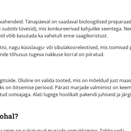
sevahendeid. Tänapäeval on saadaval bioloogilised preparaad
 subtilis
tüvesid), mis konkureerivad kahjulike seentega. Ne
id võib kasutada ka vahetult enne saagikoristust.
isi, nagu küüslaugu- või sibulakooreleotised, mis toimivad
ende tõhusus tugeva nakkuse korral on piiratud.
ngitsiide. Oluline on valida tooted, mis on mõeldud just maas
eks on õitsemise periood. Pärast marjade valmimist on keemi
d ooteajaga. Alati lugege hoolikalt pakendi juhiseid ja järg
kohal?
mene samm on nakatunud marjade eemaldamine. Tehke seda