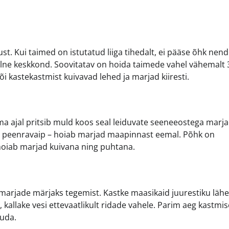
t. Kui taimed on istutatud liiga tihedalt, ei pääse õhk nen
eaalne keskkond. Soovitatav on hoida taimede vahel vähemalt
i kastekastmist kuivavad lehed ja marjad kiiresti.
hma ajal pritsib muld koos seal leiduvate seeneeostega marja
ne peenravaip – hoiab marjad maapinnast eemal. Põhk on
 hoiab marjad kuivana ning puhtana.
ja marjade märjaks tegemist. Kastke maasikaid juurestiku lähe
, kallake vesi ettevaatlikult ridade vahele. Parim aeg kastmi
tuda.