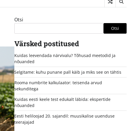
Otsi
Otsi
Värsked postitused
Kuidas leevendada närvivalu? Tõhusad meetodid ja
nõuanded
Selgitame: kuhu punane pall käib ja miks see on tähtis
Rooma numbrite kalkulaator: teisenda arvud
sekunditega
Kuidas eesti keele test edukalt läbida: ekspertide
nõuanded
Eesti heliloojad 20. sajandil: muusikalise uuenduse
teerajajad