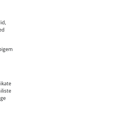
id,
ed
 pigem
ikate
liste
ige