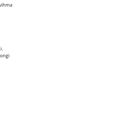
 vihma
i.
 ongi