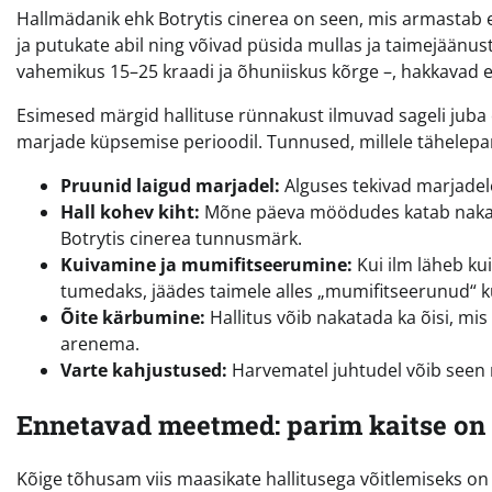
Hallmädanik ehk Botrytis cinerea on seen, mis armastab ee
ja putukate abil ning võivad püsida mullas ja taimejäänu
vahemikus 15–25 kraadi ja õhuniiskus kõrge –, hakkavad e
Esimesed märgid hallituse rünnakust ilmuvad sageli jub
marjade küpsemise perioodil. Tunnused, millele tähelep
Pruunid laigud marjadel:
Alguses tekivad marjadele 
Hall kohev kiht:
Mõne päeva möödudes katab nakatun
Botrytis cinerea tunnusmärk.
Kuivamine ja mumifitseerumine:
Kui ilm läheb ku
tumedaks, jäädes taimele alles „mumifitseerunud“ ku
Õite kärbumine:
Hallitus võib nakatada ka õisi, mi
arenema.
Varte kahjustused:
Harvematel juhtudel võib seen 
Ennetavad meetmed: parim kaitse on 
Kõige tõhusam viis maasikate hallitusega võitlemiseks on