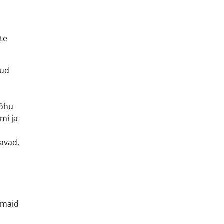
te
nud
 õhu
umi ja
avad,
amaid