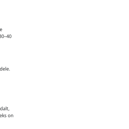
de
 30–40
dele.
dalt,
seks on