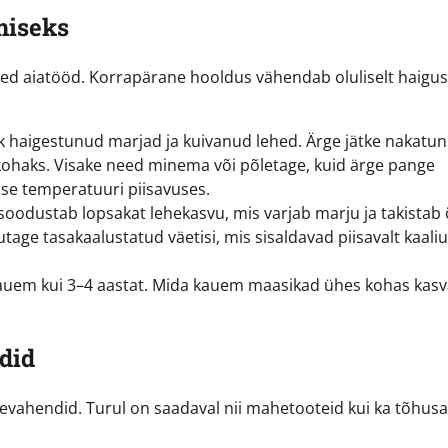
miseks
ased aiatööd. Korrapärane hooldus vähendab oluliselt haigus
 haigestunud marjad ja kuivanud lehed. Ärge jätke nakatu
ikohaks. Visake need minema või põletage, kuid ärge pange
ise temperatuuri piisavuses.
odustab lopsakat lehekasvu, mis varjab marju ja takistab
sutage tasakaalustatud väetisi, mis sisaldavad piisavalt kaali
auem kui 3–4 aastat. Mida kauem maasikad ühes kohas kasv
did
jevahendid. Turul on saadaval nii mahetooteid kui ka tõhus