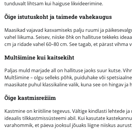
tunduvalt lihtsam kui haiguse likvideerimine.
Õige istutuskoht ja taimede vahekaugus
Maasikad vajavad kasvamiseks palju ruumi ja päikesevalgus
vahel liikuma. Seisev, niiske õhk on hallituse tekkeks id
cm ja ridade vahel 60–80 cm. See tagab, et pärast vihma võ
Multšimine kui kaitsekiht
Paljas muld marjade all on hallituse jaoks suur kutse. Vi
Multšimine – olgu selleks põhk, puiduhake või spetsiaal
maasikate puhul klassikaline valik, kuna see on hingav ja
Õige kastmisrežiim
Kastmine on kriitiline tegevus. Vältige kindlasti lehtede 
ideaalis tilkkastmissüsteemi abil. Kui kasutate kastekannu
varahommik, et päeva jooksul jõuaks liigne niiskus aurus