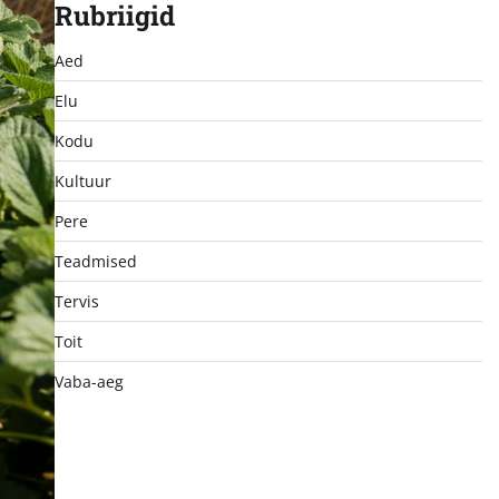
Rubriigid
Aed
Elu
Kodu
Kultuur
Pere
Teadmised
Tervis
Toit
Vaba-aeg