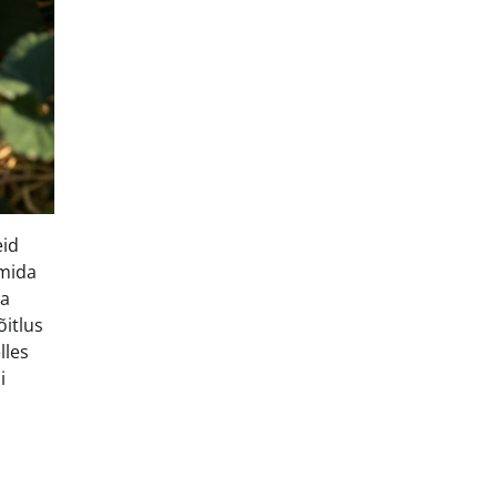
eid
 mida
ga
õitlus
lles
i