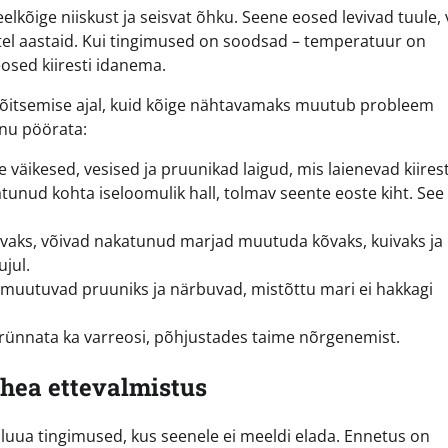
lkõige niiskust ja seisvat õhku. Seene eosed levivad tuule,
stel aastaid. Kui tingimused on soodsad – temperatuur on
osed kiiresti idanema.
a õitsemise ajal, kuid kõige nähtavamaks muutub probleem
anu pöörata:
väikesed, vesised ja pruunikad laigud, mis laienevad kiirest
ud kohta iseloomulik hall, tolmav seente eoste kiht. See
ivaks, võivad nakatunud marjad muutuda kõvaks, kuivaks ja
jul.
s muutuvad pruuniks ja närbuvad, mistõttu mari ei hakkagi
rünnata ka varreosi, põhjustades taime nõrgenemist.
hea ettevalmistus
 luua tingimused, kus seenele ei meeldi elada. Ennetus on