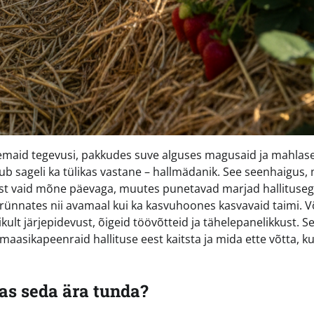
emaid tegevusi, pakkudes suve alguses magusaid ja mahlas
b sageli ka tülikas vastane – hallmädanik. See seenhaigus,
gist vaid mõne päevaga, muutes punetavad marjad hallituse
 rünnates nii avamaal kui ka kasvuhoones kasvavaid taimi. V
lt järjepidevust, õigeid töövõtteid ja tähelepanelikkust. Se
maasikapeenraid hallituse eest kaitsta ja mida ette võtta, ku
das seda ära tunda?