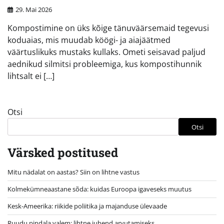
29. Mai 2026
Kompostimine on üks kõige tänuväärsemaid tegevusi
koduaias, mis muudab köögi- ja aiajäätmed
väärtuslikuks mustaks kullaks. Ometi seisavad paljud
aednikud silmitsi probleemiga, kus kompostihunnik
lihtsalt ei […]
Otsi
Otsi
Värsked postitused
Mitu nädalat on aastas? Siin on lihtne vastus
Kolmekümneaastane sõda: kuidas Euroopa igaveseks muutus
Kesk-Ameerika: riikide poliitika ja majanduse ülevaade
Ruudu pindala valem: lihtne juhend arvutamiseks