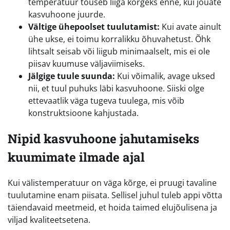
temperatuur tõuseb liiga kõrgeks enne, kui jõuate
kasvuhoone juurde.
Vältige ühepoolset tuulutamist:
Kui avate ainult
ühe ukse, ei toimu korralikku õhuvahetust. Õhk
lihtsalt seisab või liigub minimaalselt, mis ei ole
piisav kuumuse väljaviimiseks.
Jälgige tuule suunda:
Kui võimalik, avage uksed
nii, et tuul puhuks läbi kasvuhoone. Siiski olge
ettevaatlik väga tugeva tuulega, mis võib
konstruktsioone kahjustada.
Nipid kasvuhoone jahutamiseks
kuumimate ilmade ajal
Kui välistemperatuur on väga kõrge, ei pruugi tavaline
tuulutamine enam piisata. Sellisel juhul tuleb appi võtta
täiendavaid meetmeid, et hoida taimed elujõulisena ja
viljad kvaliteetsetena.