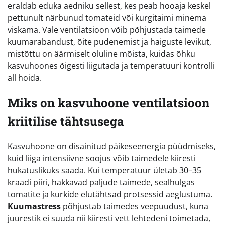
eraldab eduka aedniku sellest, kes peab hooaja keskel
pettunult närbunud tomateid või kurgitaimi minema
viskama. Vale ventilatsioon võib põhjustada taimede
kuumarabandust, õite pudenemist ja haiguste levikut,
mistõttu on äärmiselt oluline mõista, kuidas õhku
kasvuhoones õigesti liigutada ja temperatuuri kontrolli
all hoida.
Miks on kasvuhoone ventilatsioon
kriitilise tähtsusega
Kasvuhoone on disainitud päikeseenergia püüdmiseks,
kuid liiga intensiivne soojus võib taimedele kiiresti
hukatuslikuks saada. Kui temperatuur ületab 30–35
kraadi piiri, hakkavad paljude taimede, sealhulgas
tomatite ja kurkide elutähtsad protsessid aeglustuma.
Kuumastress
põhjustab taimedes veepuudust, kuna
juurestik ei suuda nii kiiresti vett lehtedeni toimetada,