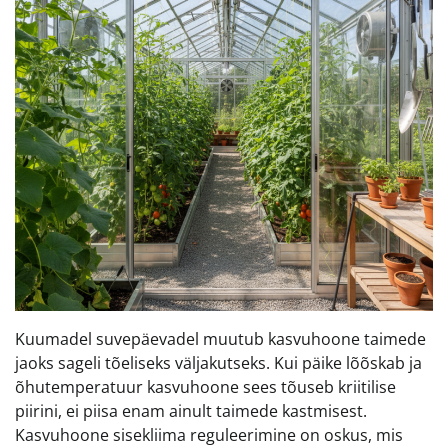
Kuumadel suvepäevadel muutub kasvuhoone taimede
jaoks sageli tõeliseks väljakutseks. Kui päike lõõskab ja
õhutemperatuur kasvuhoone sees tõuseb kriitilise
piirini, ei piisa enam ainult taimede kastmisest.
Kasvuhoone sisekliima reguleerimine on oskus, mis