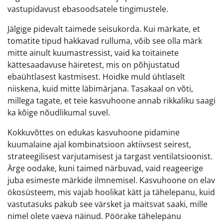
vastupidavust ebasoodsatele tingimustele.
Jälgige pidevalt taimede seisukorda. Kui märkate, et
tomatite tipud hakkavad rulluma, võib see olla märk
mitte ainult kuumastressist, vaid ka toitainete
kättesaadavuse häiretest, mis on põhjustatud
ebaühtlasest kastmisest. Hoidke muld ühtlaselt
niiskena, kuid mitte läbimärjana. Tasakaal on võti,
millega tagate, et teie kasvuhoone annab rikkaliku saagi
ka kõige nõudlikumal suvel.
Kokkuvõttes on edukas kasvuhoone pidamine
kuumalaine ajal kombinatsioon aktiivsest seirest,
strateegilisest varjutamisest ja targast ventilatsioonist.
Ärge oodake, kuni taimed närbuvad, vaid reageerige
juba esimeste märkide ilmnemisel. Kasvuhoone on elav
ökosüsteem, mis vajab hoolikat kätt ja tähelepanu, kuid
vastutasuks pakub see värsket ja maitsvat saaki, mille
nimel olete vaeva näinud. Pöörake tähelepanu