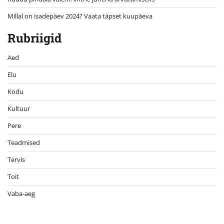
Millal on isadepäev 2024? Vaata täpset kuupäeva
Rubriigid
Aed
Elu
Kodu
Kultuur
Pere
Teadmised
Tervis
Toit
Vaba-aeg