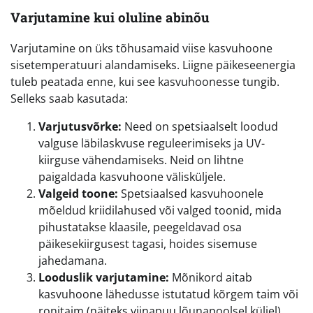
Varjutamine kui oluline abinõu
Varjutamine on üks tõhusamaid viise kasvuhoone
sisetemperatuuri alandamiseks. Liigne päikeseenergia
tuleb peatada enne, kui see kasvuhoonesse tungib.
Selleks saab kasutada:
Varjutusvõrke:
Need on spetsiaalselt loodud
valguse läbilaskvuse reguleerimiseks ja UV-
kiirguse vähendamiseks. Neid on lihtne
paigaldada kasvuhoone välisküljele.
Valgeid toone:
Spetsiaalsed kasvuhoonele
mõeldud kriidilahused või valged toonid, mida
pihustatakse klaasile, peegeldavad osa
päikesekiirgusest tagasi, hoides sisemuse
jahedamana.
Looduslik varjutamine:
Mõnikord aitab
kasvuhoone lähedusse istutatud kõrgem taim või
ronitaim (näiteks viinapuu lõunapoolsel küljel),