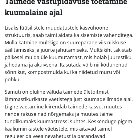
Taimede vastupidavuse toetamine
kuumalaine ajal
Lisaks füüsilistele muudatustele kasvuhoone
struktuuris, saab taimi aidata ka sisemiste vahenditega.
Mulla katmine multšiga on suurepärane viis niiskuse
säilitamiseks ja juurte jahutamiseks. Multšikiht takistab
päikesel mulda üle kuumutamast, mis hoiab juurestiku
jahedama ja aktiivsena. Kasutada võib nii kõdunenud
sõnnikut, kompostmulda kui ka niidetud muru või
põhku.
Samuti on oluline vältida taimede ületoitmist
lämmastikurikaste väetistega just kuumade ilmade ajal.
Liigne väetamine kiirendab taimede kasvu, muutes
nende rakuseinad nõrgemaks ja muutes taime
tundlikumaks kuumastressi suhtes. Keskenduge pigem
kaaliumirikastele väetistele, mis aitavad taimel
reguleerida veeainevahetust ja parandavad