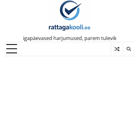
Skip
to
content
igapäevased harjumused, parem tulevik