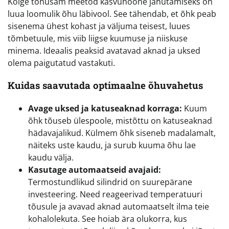
Kõige tõhusam meetod kasvuhoone jahutamiseks on
luua loomulik õhu läbivool. See tähendab, et õhk peab
sisenema ühest kohast ja väljuma teisest, luues
tõmbetuule, mis viib liigse kuumuse ja niiskuse
minema. Ideaalis peaksid avatavad aknad ja uksed
olema paigutatud vastakuti.
Kuidas saavutada optimaalne õhuvahetus
Avage uksed ja katuseaknad korraga:
Kuum
õhk tõuseb ülespoole, mistõttu on katuseaknad
hädavajalikud. Külmem õhk siseneb madalamalt,
näiteks uste kaudu, ja surub kuuma õhu lae
kaudu välja.
Kasutage automaatseid avajaid:
Termostundlikud silindrid on suurepärane
investeering. Need reageerivad temperatuuri
tõusule ja avavad aknad automaatselt ilma teie
kohalolekuta. See hoiab ära olukorra, kus