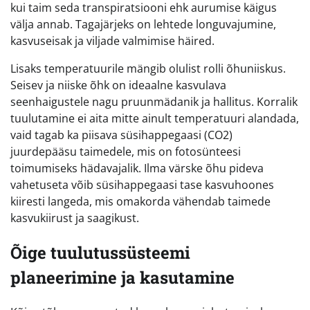
kui taim seda transpiratsiooni ehk aurumise käigus
välja annab. Tagajärjeks on lehtede longuvajumine,
kasvuseisak ja viljade valmimise häired.
Lisaks temperatuurile mängib olulist rolli õhuniiskus.
Seisev ja niiske õhk on ideaalne kasvulava
seenhaigustele nagu pruunmädanik ja hallitus. Korralik
tuulutamine ei aita mitte ainult temperatuuri alandada,
vaid tagab ka piisava süsihappegaasi (CO2)
juurdepääsu taimedele, mis on fotosünteesi
toimumiseks hädavajalik. Ilma värske õhu pideva
vahetuseta võib süsihappegaasi tase kasvuhoones
kiiresti langeda, mis omakorda vähendab taimede
kasvukiirust ja saagikust.
Õige tuulutussüsteemi
planeerimine ja kasutamine