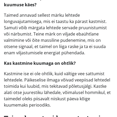
kuumuse käes?
Taimed annavad sellest märku lehtede
longuvajutamisega, mis ei taastu ka pärast kastmist.
Samuti võib märgata lehtede servade pruunistumist
või närbumist. Teine märk on viljade ebaühtlane
valmimine või õite massiline pudenemine, mis on
otsene signaal, et taimel on liiga raske ja ta ei suuda
enam viljastumisele energiat pühendada.
Kas kastmine kuumaga on ohtlik?
Kastmine ise ei ole ohtlik, kuid vältige vee sattumist
lehtedele. Päikeselise ilmaga võivad veepiisad lehtedel
toimida kui luubid, mis tekitavad põletusjälgi. Kastke
alati otse juurestiku lähedale, võimalusel hommikul, et
taimedel oleks piisavalt niiskust päeva kõige
kuumemaks perioodiks.