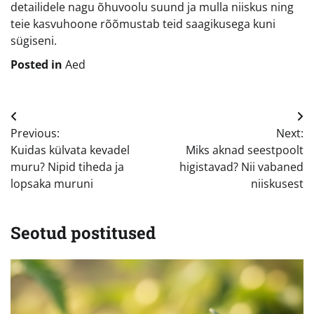
detailidele nagu õhuvoolu suund ja mulla niiskus ning
teie kasvuhoone rõõmustab teid saagikusega kuni
sügiseni.
Posted in
Aed
Navigeerimine
Previous:
Next:
Kuidas külvata kevadel
Miks aknad seestpoolt
muru? Nipid tiheda ja
higistavad? Nii vabaned
lopsaka muruni
niiskusest
Seotud postitused