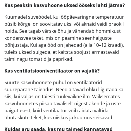
Kas peaksin kasvuhoone uksed ööseks lahti jätma?
Kuumadel suveöödel, kui ööpäevaringne temperatuur
püsib kõrge, on soovitatav uksi või aknaid veidi praokil
hoida. See tagab värske õhu ja vähendab hommikust
kondensvee teket, mis on peamine seenhaiguste
põhjustaja. Kui aga ööd on jahedad (alla 10–12 kraadi),
tuleks uksed sulgeda, et kaitsta soojust armastavaid
taimi nagu tomatid ja paprikad.
Kas ventilatsiooniventilaator on vajalik?
Suurte kasvuhoonete puhul on ventilaatorid
suurepärane täiendus. Need aitavad õhku liigutada ka
siis, kui väljas on täiesti tuulevaikne ilm. Väiksemates
kasvuhoonetes piisab tavaliselt õigest akende ja uste
paigutusest, kuid ventilaator võib aidata vältida
õhutaskute teket, kus niiskus ja kuumus seisavad.
Kuidas aru saada, kas mu taimed kannatavad