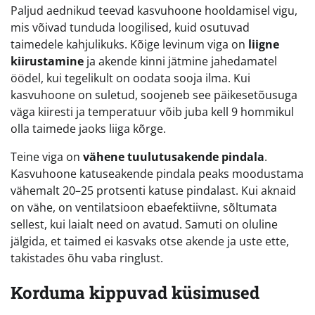
Paljud aednikud teevad kasvuhoone hooldamisel vigu,
mis võivad tunduda loogilised, kuid osutuvad
taimedele kahjulikuks. Kõige levinum viga on
liigne
kiirustamine
ja akende kinni jätmine jahedamatel
öödel, kui tegelikult on oodata sooja ilma. Kui
kasvuhoone on suletud, soojeneb see päikesetõusuga
väga kiiresti ja temperatuur võib juba kell 9 hommikul
olla taimede jaoks liiga kõrge.
Teine viga on
vähene tuulutusakende pindala
.
Kasvuhoone katuseakende pindala peaks moodustama
vähemalt 20–25 protsenti katuse pindalast. Kui aknaid
on vähe, on ventilatsioon ebaefektiivne, sõltumata
sellest, kui laialt need on avatud. Samuti on oluline
jälgida, et taimed ei kasvaks otse akende ja uste ette,
takistades õhu vaba ringlust.
Korduma kippuvad küsimused