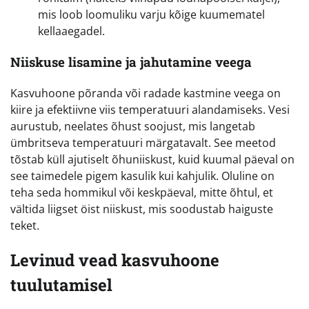
mis loob loomuliku varju kõige kuumematel
kellaaegadel.
Niiskuse lisamine ja jahutamine veega
Kasvuhoone põranda või radade kastmine veega on
kiire ja efektiivne viis temperatuuri alandamiseks. Vesi
aurustub, neelates õhust soojust, mis langetab
ümbritseva temperatuuri märgatavalt. See meetod
tõstab küll ajutiselt õhuniiskust, kuid kuumal päeval on
see taimedele pigem kasulik kui kahjulik. Oluline on
teha seda hommikul või keskpäeval, mitte õhtul, et
vältida liigset öist niiskust, mis soodustab haiguste
teket.
Levinud vead kasvuhoone
tuulutamisel