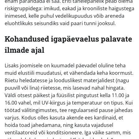
enam parandada ei saa. Eriti tähelepanelik peab olema
riskigruppidega: imikud, eakad ja krooniliste haigustega
inimesed, kelle puhul vedelikupuudus võib areneda
eluohtlikuks seisundiks vaid paari tunni jooksul.
Kohandused igapäevaelus palavate
ilmade ajal
Lisaks joomisele on kuumadel päevadel oluline teha
muid elustiili muudatusi, et vähendada keha koormust.
Riietu heledatesse ja looduslikest materjalidest (nagu
puuvill või lina) riietesse, mis lasevad nahal hingata.
Väldi otsest päikest ja füüsilist pingutust kella 11.00 ja
16.00 vahel, mil UV-kiirgus ja temperatuur on tipus. Kui
töötad välitingimustes, tee regulaarseid pause jahedas
varjus. Kodus olles kasuta akende ees kardinaid, et
hoida toad jahedamana, ning kasuta vajadusel
ventilaatoreid või konditsioneere. Iga väike samm, mis