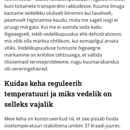
kuni toitainete transpordini rakkudesse. Kuuma ilmaga
kaotame vedelikku oluliselt kiiremini kui tavaliselt,
peamiselt higistamise kaudu, mida me sageli isegi ei
pruugi märgata. Kui me ei asenda seda kadu
õigeaegselt, tekib vedelikupuudus ehk dehüdratsioon,
mis võib olla märksa ohtlikum, kui esmapilgul arvata
võiks. Vedelikupuuduse tunnuste õigeaegne
märkamine on kriitilise tähtsusega, et vältida
tõsisemaid terviseprobleeme, nagu kuumarabandus
või vereringehäired.
Kuidas keha reguleerib
temperatuuri ja miks vedelik on
selleks vajalik
Meie keha on konstrueeritud nii, et see püüab hoida
sisetemperatuuri stabiilsena umbes 37 kraadi juures.