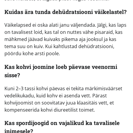
Kuidas ära tunda dehüdratsiooni väikelastel?
Väikelapsed ei oska alati janu väljendada. Jälgi, kas laps
on tavalisest loid, kas tal on nuttes vähe pisaraid, kas
mähkmed jäävad kuivaks pikema aja jooksul ja kas
tema suu on kuiv. Kui kahtlustad dehüdratsiooni,
pöördu kohe arsti poole.
Kas kohvi joomine loeb päevase veenormi
sisse?
Kuni 2–3 tassi kohvi päevas ei tekita märkimisväärset
vedelikukadu, kuid kohv ei asenda vett. Pärast
kohvijoomist on soovitatav juua klaasitäis vett, et
kompenseerida kohvi diureetilist toimet.
Kas spordijoogid on vajalikud ka tavalisele
inimesele?