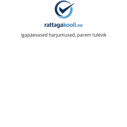
Skip
to
content
igapäevased harjumused, parem tulevik