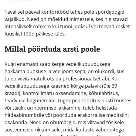
Tavalisel päeval kontoritööd tehes pole spordijoogid
vajalikud. Need on mõeldud inimestele, kes higistavad
intensiivselt rohkem kui tunni jooksul või teevad rasket
füüsilist tööd päikese käes.
Millal pöörduda arsti poole
Kuigi enamasti saab kerge vedelikupuudusega
hakkama puhkuse ja vee joomisega, on olukordi, kus
tuleb viivitamatult otsida professionaalset abi. Kui
vedelikupuudusega kaasneb kõrge palavik (üle 39
kraadi), kontrollimatu oksendamine, kõhulahtisus,
teadvuse hägunemine, tugev peapööritus püsti tõustes
või täielik urineerimise lakkamine, tuleb helistada
hädaabinumbrile või pöörduda erakorralise meditsiini
osakonda. Need on ohumärgid, mis viitavad tõsisele
süsteemsele rikkumisele, mida koduste vahenditega