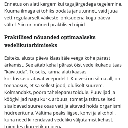
Ennetus on alati kergem kui tagajärgedega tegelemine.
Kuuma ilmaga ei tohiks oodata janutunnet, vaid juua
vett regulaarselt väikeste lonksudena kogu päeva
vältel. Siin on mõned praktilised nipid:
Praktilised nõuanded optimaalseks
vedelikutarbimiseks
Esiteks, alusta päeva klaasitäie veega kohe pärast
ärkamist. See aitab kehal pärast öist vedelikukadu taas
“käivituda”. Teiseks, kanna alati kaasas
korduvkasutatavat veepudelit. Kui vesi on silma all, on
tõenäosus, et sa sellest jood, oluliselt suurem.
Kolmandaks, pööra tähelepanu toidule. Puuviljad ja
köögiviljad nagu kurk, arbuus, tomat ja tsitruselised
sisaldavad suures osas vett ja aitavad hoida organismi
hüdreerituna. Vältima peaks liigset kohvi ja alkoholi,
kuna need kiirendavad vedeliku väljutamist kehast,
toimides diureetikumidena.