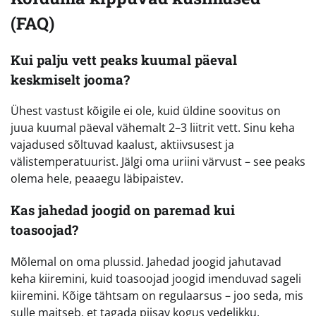
(FAQ)
Kui palju vett peaks kuumal päeval
keskmiselt jooma?
Ühest vastust kõigile ei ole, kuid üldine soovitus on
juua kuumal päeval vähemalt 2–3 liitrit vett. Sinu keha
vajadused sõltuvad kaalust, aktiivsusest ja
välistemperatuurist. Jälgi oma uriini värvust – see peaks
olema hele, peaaegu läbipaistev.
Kas jahedad joogid on paremad kui
toasoojad?
Mõlemal on oma plussid. Jahedad joogid jahutavad
keha kiiremini, kuid toasoojad joogid imenduvad sageli
kiiremini. Kõige tähtsam on regulaarsus – joo seda, mis
sulle maitseb, et tagada piisav kogus vedelikku.