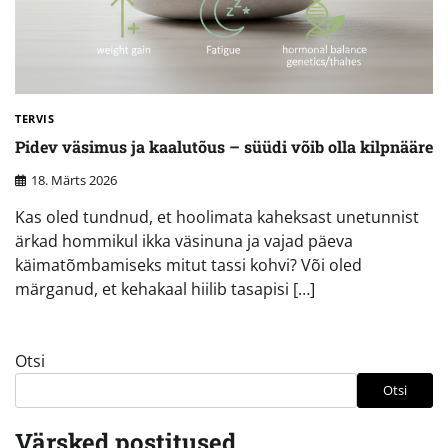
TERVIS
Pidev väsimus ja kaalutõus – süüdi võib olla kilpnääre
18. Märts 2026
Kas oled tundnud, et hoolimata kaheksast unetunnist
ärkad hommikul ikka väsinuna ja vajad päeva
käimatõmbamiseks mitut tassi kohvi? Või oled
märganud, et kehakaal hiilib tasapisi […]
Otsi
Otsi
Värsked postitused