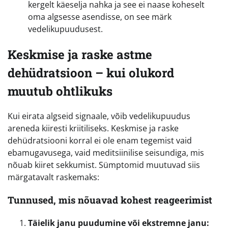
kergelt käeselja nahka ja see ei naase koheselt
oma algsesse asendisse, on see märk
vedelikupuudusest.
Keskmise ja raske astme
dehüdratsioon – kui olukord
muutub ohtlikuks
Kui eirata algseid signaale, võib vedelikupuudus
areneda kiiresti kriitiliseks. Keskmise ja raske
dehüdratsiooni korral ei ole enam tegemist vaid
ebamugavusega, vaid meditsiinilise seisundiga, mis
nõuab kiiret sekkumist. Sümptomid muutuvad siis
märgatavalt raskemaks:
Tunnused, mis nõuavad kohest reageerimist
Täielik janu puudumine või ekstremne janu: