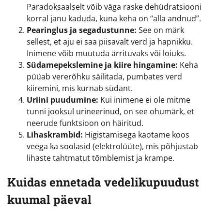
Paradoksaalselt võib väga raske dehüdratsiooni
korral janu kaduda, kuna keha on “alla andnud”.
Pearinglus ja segadustunne:
See on märk
sellest, et aju ei saa piisavalt verd ja hapnikku.
Inimene võib muutuda ärrituvaks või loiuks.
Südamepekslemine ja kiire hingamine:
Keha
püüab vererõhku säilitada, pumbates verd
kiiremini, mis kurnab südant.
Uriini puudumine:
Kui inimene ei ole mitme
tunni jooksul urineerinud, on see ohumärk, et
neerude funktsioon on häiritud.
Lihaskrambid:
Higistamisega kaotame koos
veega ka soolasid (elektrolüüte), mis põhjustab
lihaste tahtmatut tõmblemist ja krampe.
Kuidas ennetada vedelikupuudust
kuumal päeval