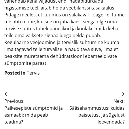
vähendab keha vajadust end “hädapidurdada”
higistamise teel, aitab hoida veebilanssi tasakaalus.
Pidage meeles, et kuumus on salakaval – sageli ei tunne
me ohtu enne, kui see on juba käes, seega olge oma
tervise suhtes tähelepanelikud ja kuulake, mida keha
teile oma vaiksete signaalidega öelda püüab.
Regulaarne veejoomine ja tervislik suhtumine kuuma
ilma tagavad teile turvalise ja nauditava suve, ilma et
peaksite muretsema dehüdratsiooni ebameeldivate
sümptomite pärast.
Posted in
Tervis
Navigeerimine
Previous:
Next:
Päikesepiste sümptomid ja
Sääsehammustus: kuidas
esmaabi: mida peab
paistetust ja sügelust
teadma?
leevendada?