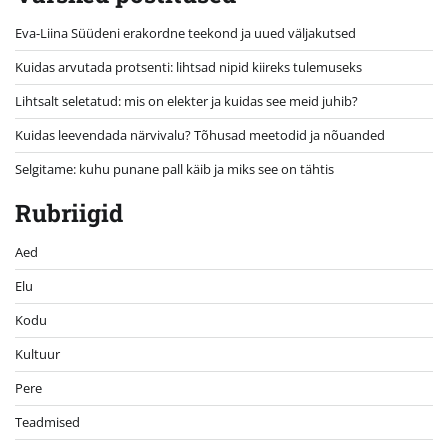
Eva-Liina Süüdeni erakordne teekond ja uued väljakutsed
Kuidas arvutada protsenti: lihtsad nipid kiireks tulemuseks
Lihtsalt seletatud: mis on elekter ja kuidas see meid juhib?
Kuidas leevendada närvivalu? Tõhusad meetodid ja nõuanded
Selgitame: kuhu punane pall käib ja miks see on tähtis
Rubriigid
Aed
Elu
Kodu
Kultuur
Pere
Teadmised