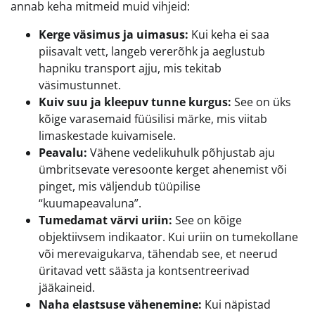
annab keha mitmeid muid vihjeid:
Kerge väsimus ja uimasus:
Kui keha ei saa
piisavalt vett, langeb vererõhk ja aeglustub
hapniku transport ajju, mis tekitab
väsimustunnet.
Kuiv suu ja kleepuv tunne kurgus:
See on üks
kõige varasemaid füüsilisi märke, mis viitab
limaskestade kuivamisele.
Peavalu:
Vähene vedelikuhulk põhjustab aju
ümbritsevate veresoonte kerget ahenemist või
pinget, mis väljendub tüüpilise
“kuumapeavaluna”.
Tumedamat värvi uriin:
See on kõige
objektiivsem indikaator. Kui uriin on tumekollane
või merevaigukarva, tähendab see, et neerud
üritavad vett säästa ja kontsentreerivad
jääkaineid.
Naha elastsuse vähenemine:
Kui näpistad