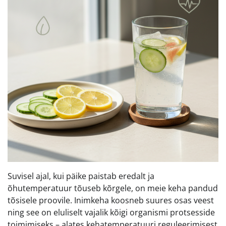
Suvisel ajal, kui päike paistab eredalt ja
õhutemperatuur tõuseb kõrgele, on meie keha pandud
tõsisele proovile. Inimkeha koosneb suures osas veest
ning see on eluliselt vajalik kõigi organismi protsesside
toimimiseks – alates kehatemperatuuri reguleerimisest