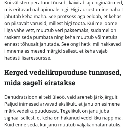
Kui välistemperatuur tõuseb, käivitab aju higinäärmed,
mis eritavad nahapinnale higi. Higi aurustumine nahalt
jahutab keha maha. See protsess aga eeldab, et kehas
on piisavalt varusid, millest higi toota. Kui me joome
liiga vähe vett, muutub veri paksemaks, südamel on
raskem seda pumbata ning keha muutub võimetuks
ennast tõhusalt jahutada. See ongi hetk, mil hakkavad
ilmnema esimesed märgid sellest, et keha vajab
hädasti lisaressursse.
Kerged vedelikupuuduse tunnused,
mida sageli eiratakse
Dehüdratsioon ei teki üleöö, vaid areneb järk-järgult.
Paljud inimesed arvavad ekslikult, et janu on esimene
märk vedelikupuudusest. Tegelikult on janu juba
signaal sellest, et keha on hakanud vedelikku nappima.
Kuid enne seda, kui janu muutub väljakannatamatuks,