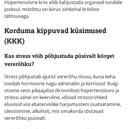
Hüpertensiivne kriis võib kahjustada organeid tundide
jooksul, mistõttu on kiirus siinkohal kriitilise
tähtsusega.
Korduma kippuvad küsimused
(KKK)
Kas stress võib põhjustada püsivalt kõrget
vererõhku?
Stress põhjustab ajutist vererõhu tõusu, kuna keha
toodab hormoone nagu adrenaliin ja kortisool. Kuigi
otsene seos pikaajalise (kroonilise) hüpertensiooni ja
stressi vahel on keeruline, võivad stressirohked
eluviisid viia ebatervislike harjumusteni (suitsetamine,
ülesöömine, alkohol), mis omakorda tõstavad
vererõhku püsivalt.