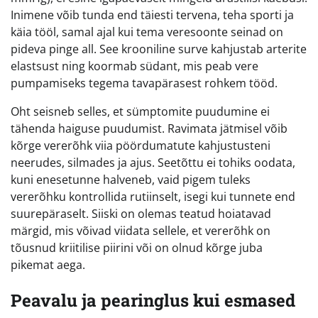
Inimene võib tunda end täiesti tervena, teha sporti ja
käia tööl, samal ajal kui tema veresoonte seinad on
pideva pinge all. See krooniline surve kahjustab arterite
elastsust ning koormab südant, mis peab vere
pumpamiseks tegema tavapärasest rohkem tööd.
Oht seisneb selles, et sümptomite puudumine ei
tähenda haiguse puudumist. Ravimata jätmisel võib
kõrge vererõhk viia pöördumatute kahjustusteni
neerudes, silmades ja ajus. Seetõttu ei tohiks oodata,
kuni enesetunne halveneb, vaid pigem tuleks
vererõhku kontrollida rutiinselt, isegi kui tunnete end
suurepäraselt. Siiski on olemas teatud hoiatavad
märgid, mis võivad viidata sellele, et vererõhk on
tõusnud kriitilise piirini või on olnud kõrge juba
pikemat aega.
Peavalu ja pearinglus kui esmased