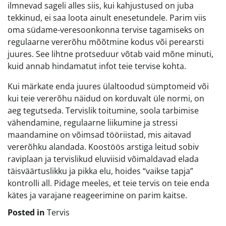
ilmnevad sageli alles siis, kui kahjustused on juba
tekkinud, ei saa loota ainult enesetundele. Parim viis
oma südame-veresoonkonna tervise tagamiseks on
regulaarne vererõhu mõõtmine kodus või perearsti
juures. See lihtne protseduur võtab vaid mõne minuti,
kuid annab hindamatut infot teie tervise kohta.
Kui märkate enda juures ülaltoodud sümptomeid või
kui teie vererõhu näidud on korduvalt üle normi, on
aeg tegutseda. Tervislik toitumine, soola tarbimise
vähendamine, regulaarne liikumine ja stressi
maandamine on võimsad tööriistad, mis aitavad
vererõhku alandada. Koostöös arstiga leitud sobiv
raviplaan ja tervislikud eluviisid võimaldavad elada
täisväärtuslikku ja pikka elu, hoides “vaikse tapja”
kontrolli all. Pidage meeles, et teie tervis on teie enda
kätes ja varajane reageerimine on parim kaitse.
Posted in
Tervis