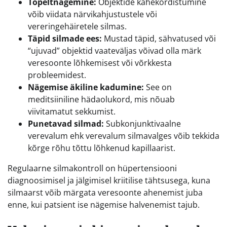
Topeltnägemine:
Objektide kahekordistumine
võib viidata närvikahjustustele või
vereringehäiretele silmas.
Täpid silmade ees:
Mustad täpid, sähvatused või
“ujuvad” objektid vaateväljas võivad olla märk
veresoonte lõhkemisest või võrkkesta
probleemidest.
Nägemise äkiline kadumine:
See on
meditsiiniline hädaolukord, mis nõuab
viivitamatut sekkumist.
Punetavad silmad:
Subkonjunktivaalne
verevalum ehk verevalum silmavalges võib tekkida
kõrge rõhu tõttu lõhkenud kapillaarist.
Regulaarne silmakontroll on hüpertensiooni
diagnoosimisel ja jälgimisel kriitilise tähtsusega, kuna
silmaarst võib märgata veresoonte ahenemist juba
enne, kui patsient ise nägemise halvenemist tajub.