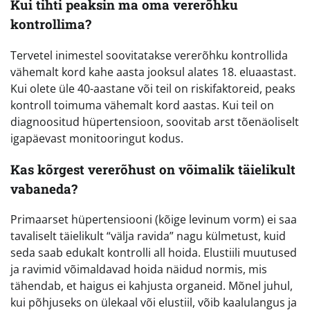
Kui tihti peaksin ma oma vererõhku
kontrollima?
Tervetel inimestel soovitatakse vererõhku kontrollida
vähemalt kord kahe aasta jooksul alates 18. eluaastast.
Kui olete üle 40-aastane või teil on riskifaktoreid, peaks
kontroll toimuma vähemalt kord aastas. Kui teil on
diagnoositud hüpertensioon, soovitab arst tõenäoliselt
igapäevast monitooringut kodus.
Kas kõrgest vererõhust on võimalik täielikult
vabaneda?
Primaarset hüpertensiooni (kõige levinum vorm) ei saa
tavaliselt täielikult “välja ravida” nagu külmetust, kuid
seda saab edukalt kontrolli all hoida. Elustiili muutused
ja ravimid võimaldavad hoida näidud normis, mis
tähendab, et haigus ei kahjusta organeid. Mõnel juhul,
kui põhjuseks on ülekaal või elustiil, võib kaalulangus ja