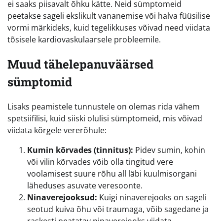
ei saaks piisavalt õhku kätte. Neid sümptomeid
peetakse sageli ekslikult vananemise või halva füüsilise
vormi märkideks, kuid tegelikkuses võivad need viidata
tõsisele kardiovaskulaarsele probleemile.
Muud tähelepanuväärsed
sümptomid
Lisaks peamistele tunnustele on olemas rida vähem
spetsiifilisi, kuid siiski olulisi sümptomeid, mis võivad
viidata kõrgele vererõhule:
Kumin kõrvades (tinnitus):
Pidev sumin, kohin
või vilin kõrvades võib olla tingitud vere
voolamisest suure rõhu all läbi kuulmisorgani
läheduses asuvate veresoonte.
Ninaverejooksud:
Kuigi ninaverejooks on sageli
seotud kuiva õhu või traumaga, võib sagedane ja