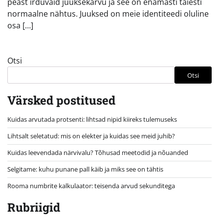
peast irduvaid juuksekarvu ja see on enamasti täiesti
normaalne nähtus. Juuksed on meie identiteedi oluline
osa […]
Otsi
Otsi
Värsked postitused
Kuidas arvutada protsenti: lihtsad nipid kiireks tulemuseks
Lihtsalt seletatud: mis on elekter ja kuidas see meid juhib?
Kuidas leevendada närvivalu? Tõhusad meetodid ja nõuanded
Selgitame: kuhu punane pall käib ja miks see on tähtis
Rooma numbrite kalkulaator: teisenda arvud sekunditega
Rubriigid