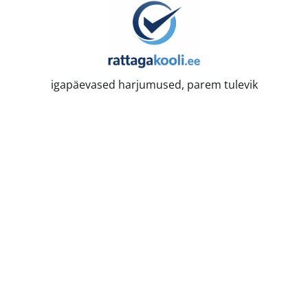
Skip
to
content
igapäevased harjumused, parem tulevik