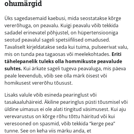
ohumärgid
Üks sagedasemaid kaebusi, mida seostatakse kõrge
vererõhuga, on peavalu. Kuigi peavalu võib tekkida
sadadel erinevatel põhjustel, on hüpertensiooniga
seotud peavalul sageli spetsiifilised omadused.
Tavaliselt kirjeldatakse seda kui tuima, pulseerivat valu,
mis on tunda pea tagaosas või meelekohtades.
Eriti
tähelepanelik tuleks olla hommikuste peavalude
suhtes.
Kui ärkate sageli tugeva peavaluga, mis päeva
peale leevendub, võib see olla märk öisest või
homikusest vererõhu tõusust.
Lisaks valule võib esineda pearinglust või
tasakaaluhäireid. Äkiline pearinglus püsti tõusmisel või
üldine uimasus ei ole alati tingitud väsimusest. Kui aju
verevarustus on kõrge rõhu tõttu häiritud või kui
veresooned on spasmid, võib tekkida “kerge pea”
tunne. See on keha viis märku anda, et