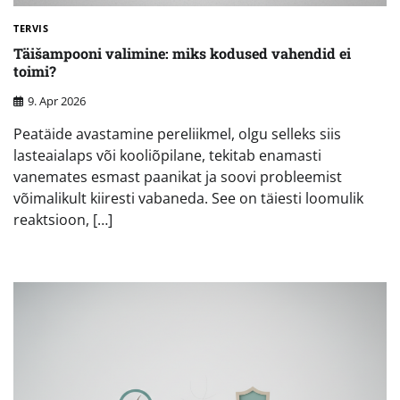
TERVIS
Täišampooni valimine: miks kodused vahendid ei
toimi?
9. Apr 2026
Peatäide avastamine pereliikmel, olgu selleks siis
lasteaialaps või kooliõpilane, tekitab enamasti
vanemates esmast paanikat ja soovi probleemist
võimalikult kiiresti vabaneda. See on täiesti loomulik
reaktsioon, […]