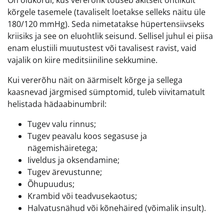
kõrgele tasemele (tavaliselt loetakse selleks näitu üle
180/120 mmHg). Seda nimetatakse hüpertensiivseks
kriisiks ja see on eluohtlik seisund. Sellisel juhul ei piisa
enam elustiili muutustest või tavalisest ravist, vaid
vajalik on kiire meditsiiniline sekkumine.
Kui vererõhu näit on äärmiselt kõrge ja sellega
kaasnevad järgmised sümptomid, tuleb viivitamatult
helistada hädaabinumbril:
Tugev valu rinnus;
Tugev peavalu koos segasuse ja
nägemishäiretega;
Iiveldus ja oksendamine;
Tugev ärevustunne;
Õhupuudus;
Krambid või teadvusekaotus;
Halvatusnähud või kõnehäired (võimalik insult).