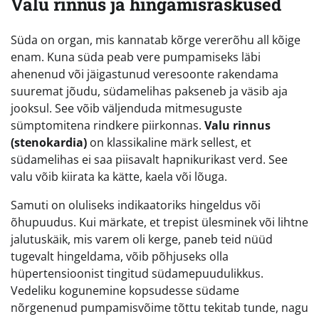
Valu rinnus ja hingamisraskused
Süda on organ, mis kannatab kõrge vererõhu all kõige
enam. Kuna süda peab vere pumpamiseks läbi
ahenenud või jäigastunud veresoonte rakendama
suuremat jõudu, südamelihas pakseneb ja väsib aja
jooksul. See võib väljenduda mitmesuguste
sümptomitena rindkere piirkonnas.
Valu rinnus
(stenokardia)
on klassikaline märk sellest, et
südamelihas ei saa piisavalt hapnikurikast verd. See
valu võib kiirata ka kätte, kaela või lõuga.
Samuti on oluliseks indikaatoriks hingeldus või
õhupuudus. Kui märkate, et trepist ülesminek või lihtne
jalutuskäik, mis varem oli kerge, paneb teid nüüd
tugevalt hingeldama, võib põhjuseks olla
hüpertensioonist tingitud südamepuudulikkus.
Vedeliku kogunemine kopsudesse südame
nõrgenenud pumpamisvõime tõttu tekitab tunde, nagu