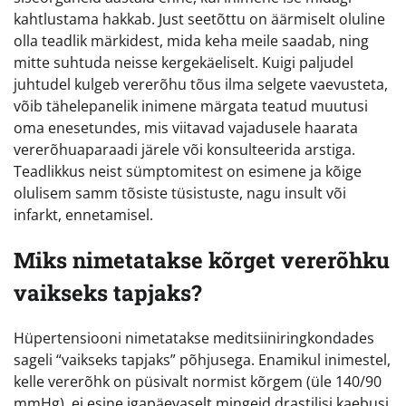
kahtlustama hakkab. Just seetõttu on äärmiselt oluline
olla teadlik märkidest, mida keha meile saadab, ning
mitte suhtuda neisse kergekäeliselt. Kuigi paljudel
juhtudel kulgeb vererõhu tõus ilma selgete vaevusteta,
võib tähelepanelik inimene märgata teatud muutusi
oma enesetundes, mis viitavad vajadusele haarata
vererõhuaparaadi järele või konsulteerida arstiga.
Teadlikkus neist sümptomitest on esimene ja kõige
olulisem samm tõsiste tüsistuste, nagu insult või
infarkt, ennetamisel.
Miks nimetatakse kõrget vererõhku
vaikseks tapjaks?
Hüpertensiooni nimetatakse meditsiiniringkondades
sageli “vaikseks tapjaks” põhjusega. Enamikul inimestel,
kelle vererõhk on püsivalt normist kõrgem (üle 140/90
mmHg), ei esine igapäevaselt mingeid drastilisi kaebusi.