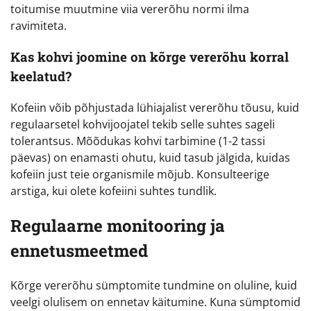
toitumise muutmine viia vererõhu normi ilma
ravimiteta.
Kas kohvi joomine on kõrge vererõhu korral
keelatud?
Kofeiin võib põhjustada lühiajalist vererõhu tõusu, kuid
regulaarsetel kohvijoojatel tekib selle suhtes sageli
tolerantsus. Mõõdukas kohvi tarbimine (1-2 tassi
päevas) on enamasti ohutu, kuid tasub jälgida, kuidas
kofeiin just teie organismile mõjub. Konsulteerige
arstiga, kui olete kofeiini suhtes tundlik.
Regulaarne monitooring ja
ennetusmeetmed
Kõrge vererõhu sümptomite tundmine on oluline, kuid
veelgi olulisem on ennetav käitumine. Kuna sümptomid