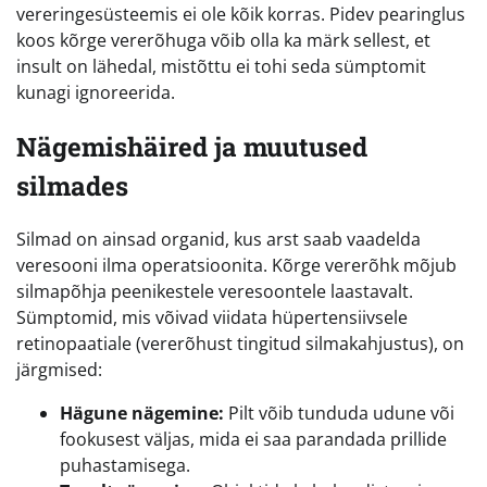
vereringesüsteemis ei ole kõik korras. Pidev pearinglus
koos kõrge vererõhuga võib olla ka märk sellest, et
insult on lähedal, mistõttu ei tohi seda sümptomit
kunagi ignoreerida.
Nägemishäired ja muutused
silmades
Silmad on ainsad organid, kus arst saab vaadelda
veresooni ilma operatsioonita. Kõrge vererõhk mõjub
silmapõhja peenikestele veresoontele laastavalt.
Sümptomid, mis võivad viidata hüpertensiivsele
retinopaatiale (vererõhust tingitud silmakahjustus), on
järgmised:
Hägune nägemine:
Pilt võib tunduda udune või
fookusest väljas, mida ei saa parandada prillide
puhastamisega.