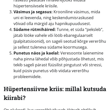
raskesti peatatav ninaverejooks viidata
hüpertensiivsele kriisile.
Väsimus ja segasus:
Krooniline väsimus, mida
uni ei leevenda, ning keskendumisraskused
võivad olla märgid aju hapnikupuudusest.
Südame rütmihäired:
Tunne, et süda “peksleb”,
jätab lööke vahele või lööb ebaregulaarselt
(palpitatsioonid), on sageli seotud kõrge vererõhu
ja sellest tuleneva südame koormusega.
Punetus näos ja kaelal:
Veresoonte laienemine
naha pinna lähedal võib põhjustada õhetust, mis
tekib sageli pärast füüsilist pingutust või stressi,
kuid püsiv punetus võib viidata vererõhu
probleemidele.
Hüpertensiivne kriis: millal kutsuda
kiirabi?
On olukordi, kus vererõhk tõuseb äkitselt ohtlikult