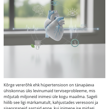
Kõrge vererõhk ehk hüpertensioon on tänapäeva
ühiskonnas üks levinumaid terviseprobleeme, mis
mõjutab miljoneid inimesi üle kogu maailma. Sageli
hiilib see ligi märkamatult, kahjustades veresooni ja
siseorganeid aastaid enne, kui inimene ise midagi