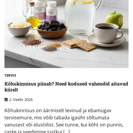
TERVIS
Kõhukinnisus piinab? Need kodused vahendid aitavad
kiirelt
2. Veebr 2026
Kõhukinnisus on äärmiselt levinud ja ebamugav
tervisemure, mis võib tabada igaüht sõltumata
vanusest või elustiilist. See tunne, kui kõht on punnis,
raske ja seedimine justkui […]