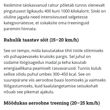
Keskmine täiskasvanud rattur põletab tunnis olenevalt
pingutusest ligikaudu 400 kuni 1000 kilokalorit. Siiski on
oluline jagada need intensiivsused selgetesse
kategooriatesse, et oskaksite oma treeninguid
paremini hinnata.
Rahulik taastav sõit (15–20 km/h)
See on tempo, mida kasutatakse tihti tööle sõitmiseks
või pühapäevaseks kruiisiks pargis. Sel juhul on
südame löögisagedus madal ja keha kasutab
energiaallikana peamiselt rasvavarusid. Tunnis kulub
sellise sõidu puhul umbes 300–450 kcal. See on
suurepärane viis aeroobse baasi loomiseks ja vaimseks
lõõgastumiseks, kuid kaalulangetamise seisukohalt
nõuab see pikemat ajakulu.
Mõõdukas aeroobne treening (20–25 km/h)