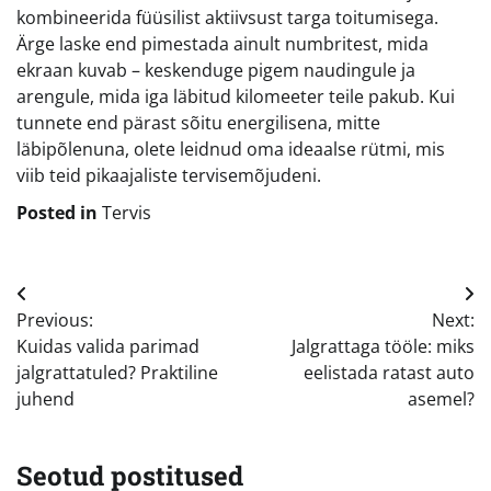
kombineerida füüsilist aktiivsust targa toitumisega.
Ärge laske end pimestada ainult numbritest, mida
ekraan kuvab – keskenduge pigem naudingule ja
arengule, mida iga läbitud kilomeeter teile pakub. Kui
tunnete end pärast sõitu energilisena, mitte
läbipõlenuna, olete leidnud oma ideaalse rütmi, mis
viib teid pikaajaliste tervisemõjudeni.
Posted in
Tervis
Navigeerimine
Previous:
Next:
Kuidas valida parimad
Jalgrattaga tööle: miks
jalgrattatuled? Praktiline
eelistada ratast auto
juhend
asemel?
Seotud postitused