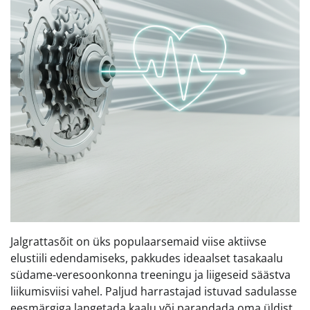
Jalgrattasõit on üks populaarsemaid viise aktiivse
elustiili edendamiseks, pakkudes ideaalset tasakaalu
südame-veresoonkonna treeningu ja liigeseid säästva
liikumisviisi vahel. Paljud harrastajad istuvad sadulasse
eesmärgiga langetada kaalu või parandada oma üldist