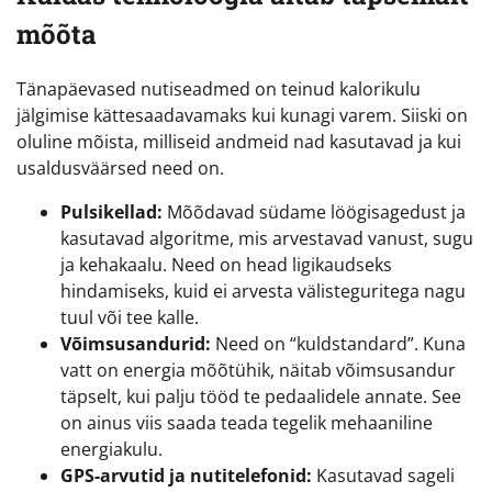
mõõta
Tänapäevased nutiseadmed on teinud kalorikulu
jälgimise kättesaadavamaks kui kunagi varem. Siiski on
oluline mõista, milliseid andmeid nad kasutavad ja kui
usaldusväärsed need on.
Pulsikellad:
Mõõdavad südame löögisagedust ja
kasutavad algoritme, mis arvestavad vanust, sugu
ja kehakaalu. Need on head ligikaudseks
hindamiseks, kuid ei arvesta välisteguritega nagu
tuul või tee kalle.
Võimsusandurid:
Need on “kuldstandard”. Kuna
vatt on energia mõõtühik, näitab võimsusandur
täpselt, kui palju tööd te pedaalidele annate. See
on ainus viis saada teada tegelik mehaaniline
energiakulu.
GPS-arvutid ja nutitelefonid:
Kasutavad sageli