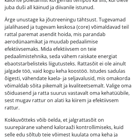
kalorite põletamist kõrgemas tempos ka siis, kui olete
juba duši all käinud ja diivanile istunud.
Ärge unustage ka jõutreeningu tähtsust. Tugevamad
jalalihased ja tugevam keskosa (core) võimaldavad teil
rattal paremat asendit hoida, mis parandab
aerodünaamikat ja muudab pedaalimise
efektiivsemaks. Mida efektiivsem on teie
pedaalimistehnika, seda vähem raiskate energiat
ebaotstarbelisteks liigutusteks. Rattasõit ei ole ainult
jalgade töö, vaid kogu keha koostöö. Istudes sadulas
õigesti, vähendate kaela- ja seljavalusid, mis omakorda
võimaldab sõita pikemalt ja kvaliteetsemalt. Valige oma
sõiduasend ja ratta suurus vastavalt oma kehatüübile,
sest mugav rattur on alati ka kiirem ja efektiivsem
rattur.
Kokkuvõtteks võib öelda, et jalgrattasõit on
suurepärane vahend kaloraaži kontrollimiseks, kuid
selle edu sõltub teie võimest kuulata oma keha ja