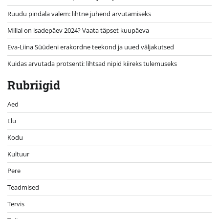
Ruudu pindala valem: lihtne juhend arvutamiseks
Millal on isadepäev 2024? Vaata täpset kuupäeva
Eva-Liina Süüdeni erakordne teekond ja uued väljakutsed
Kuidas arvutada protsenti: lihtsad nipid kiireks tulemuseks
Rubriigid
Aed
Elu
Kodu
Kultuur
Pere
Teadmised
Tervis