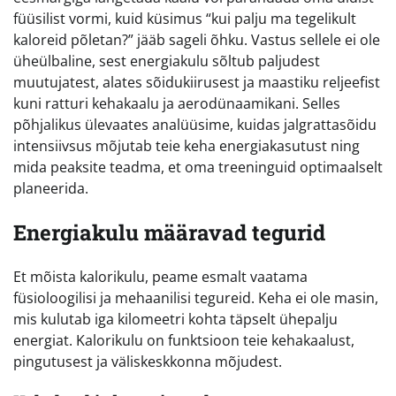
füüsilist vormi, kuid küsimus “kui palju ma tegelikult
kaloreid põletan?” jääb sageli õhku. Vastus sellele ei ole
üheülbaline, sest energiakulu sõltub paljudest
muutujatest, alates sõidukiirusest ja maastiku reljeefist
kuni ratturi kehakaalu ja aerodünaamikani. Selles
põhjalikus ülevaates analüüsime, kuidas jalgrattasõidu
intensiivsus mõjutab teie keha energiakasutust ning
mida peaksite teadma, et oma treeninguid optimaalselt
planeerida.
Energiakulu määravad tegurid
Et mõista kalorikulu, peame esmalt vaatama
füsioloogilisi ja mehaanilisi tegureid. Keha ei ole masin,
mis kulutab iga kilomeetri kohta täpselt ühepalju
energiat. Kalorikulu on funktsioon teie kehakaalust,
pingutusest ja väliskeskkonna mõjudest.