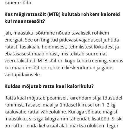
kauem sõita.
Kas mägirattasõit (MTB) kulutab rohkem kaloreid
kui maanteesõit?
Jah, maastikul sõitmine nõuab tavaliselt rohkem
energiat. See on tingitud pidevast vajadusest juhtida
ratast, tasakaalu hoidmisest, tehnilistest lõikudest ja
ebatasasest maapinnast, mis tekitab suuremat
veeretakistust. MTB sõit on kogu keha treening, samas
kui maanteesõit on rohkem keskendunud jalgade
vastupidavusele.
Kuidas mõjutab ratta kaal kalorikulu?
Ratta kaal mõjutab peamiselt kiirendamist ja tõusudel
ronimist. Tasasel maal ja ühtlasel kiirusel on 1–2 kg
kaaluvahe rattal väheoluline. Kui aga sõidate mägist
maastikku, siis iga kilogramm tähendab lisatööd. Siiski
on ratturi enda kehakaal alati märksa olulisem tegur