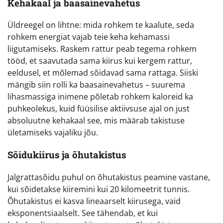
Kehakaal ja baasainevahetus
Üldreegel on lihtne: mida rohkem te kaalute, seda
rohkem energiat vajab teie keha kehamassi
liigutamiseks. Raskem rattur peab tegema rohkem
tööd, et saavutada sama kiirus kui kergem rattur,
eeldusel, et mõlemad sõidavad sama rattaga. Siiski
mängib siin rolli ka baasainevahetus – suurema
lihasmassiga inimene põletab rohkem kaloreid ka
puhkeolekus, kuid füüsilise aktiivsuse ajal on just
absoluutne kehakaal see, mis määrab takistuse
ületamiseks vajaliku jõu.
Sõidukiirus ja õhutakistus
Jalgrattasõidu puhul on õhutakistus peamine vastane,
kui sõidetakse kiiremini kui 20 kilomeetrit tunnis.
Õhutakistus ei kasva lineaarselt kiirusega, vaid
eksponentsiaalselt. See tähendab, et kui