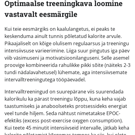
Optimaalse treeningkava loomine
vastavalt eesmärgile
Kui teie eesmärgiks on kaalulangetus, ei peaks te
keskenduma ainult tunnis põletatud kalorite arvule.
Pikaajaliselt on kõige olulisem regulaarsus ja treeningu
intensiivsuse varieerimine. Liiga suur pingutus iga päev
viib väsimuseni ja motivatsioonilanguseni. Selle asemel
proovige kombineerida rahulikke pikki sõite (näiteks 2-3
tundi nädalavahetusel) lühemate, aga intensiivsemate
intervalltreeningutega tööpäevadel.
Intervalltreeningud on suurepärane viis suurendada
kalorikulu ka pärast treeningu lõppu, kuna keha vajab
taastumiseks ja anaboolseteks protsessideks energiat
veel tunde hiljem. Seda nähtust nimetatakse EPOC-
efektiks (excess post-exercise oxygen consumption).
Kui teete 45 minutit intensiivseid intervalle, jätkab keha