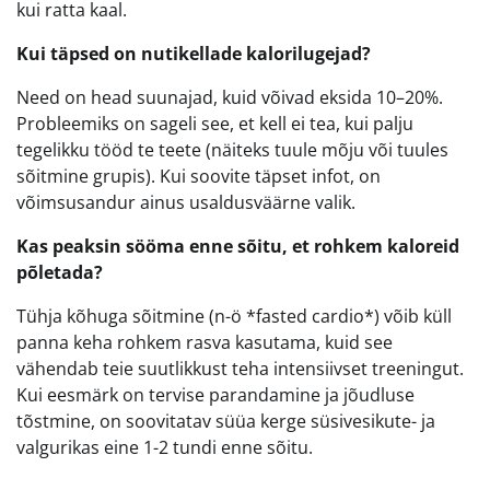
kui ratta kaal.
Kui täpsed on nutikellade kalorilugejad?
Need on head suunajad, kuid võivad eksida 10–20%.
Probleemiks on sageli see, et kell ei tea, kui palju
tegelikku tööd te teete (näiteks tuule mõju või tuules
sõitmine grupis). Kui soovite täpset infot, on
võimsusandur ainus usaldusväärne valik.
Kas peaksin sööma enne sõitu, et rohkem kaloreid
põletada?
Tühja kõhuga sõitmine (n-ö *fasted cardio*) võib küll
panna keha rohkem rasva kasutama, kuid see
vähendab teie suutlikkust teha intensiivset treeningut.
Kui eesmärk on tervise parandamine ja jõudluse
tõstmine, on soovitatav süüa kerge süsivesikute- ja
valgurikas eine 1-2 tundi enne sõitu.