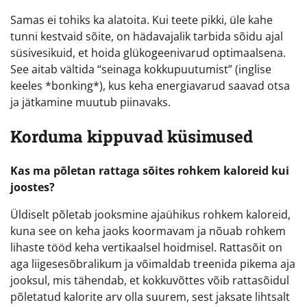
Samas ei tohiks ka alatoita. Kui teete pikki, üle kahe
tunni kestvaid sõite, on hädavajalik tarbida sõidu ajal
süsivesikuid, et hoida glükogeenivarud optimaalsena.
See aitab vältida “seinaga kokkupuutumist” (inglise
keeles *bonking*), kus keha energiavarud saavad otsa
ja jätkamine muutub piinavaks.
Korduma kippuvad küsimused
Kas ma põletan rattaga sõites rohkem kaloreid kui
joostes?
Üldiselt põletab jooksmine ajaühikus rohkem kaloreid,
kuna see on keha jaoks koormavam ja nõuab rohkem
lihaste tööd keha vertikaalsel hoidmisel. Rattasõit on
aga liigesesõbralikum ja võimaldab treenida pikema aja
jooksul, mis tähendab, et kokkuvõttes võib rattasõidul
põletatud kalorite arv olla suurem, sest jaksate lihtsalt