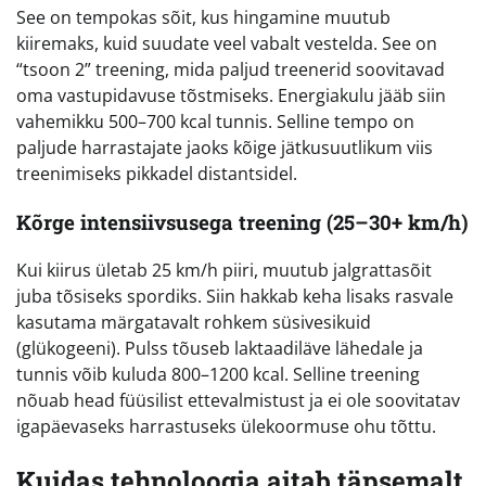
See on tempokas sõit, kus hingamine muutub
kiiremaks, kuid suudate veel vabalt vestelda. See on
“tsoon 2” treening, mida paljud treenerid soovitavad
oma vastupidavuse tõstmiseks. Energiakulu jääb siin
vahemikku 500–700 kcal tunnis. Selline tempo on
paljude harrastajate jaoks kõige jätkusuutlikum viis
treenimiseks pikkadel distantsidel.
Kõrge intensiivsusega treening (25–30+ km/h)
Kui kiirus ületab 25 km/h piiri, muutub jalgrattasõit
juba tõsiseks spordiks. Siin hakkab keha lisaks rasvale
kasutama märgatavalt rohkem süsivesikuid
(glükogeeni). Pulss tõuseb laktaadiläve lähedale ja
tunnis võib kuluda 800–1200 kcal. Selline treening
nõuab head füüsilist ettevalmistust ja ei ole soovitatav
igapäevaseks harrastuseks ülekoormuse ohu tõttu.
Kuidas tehnoloogia aitab täpsemalt