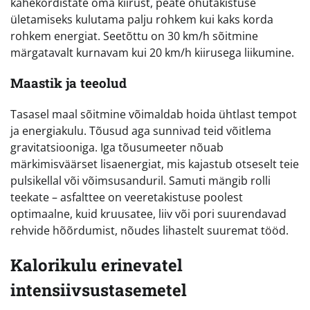
kahekordistate oma kiirust, peate õhutakistuse
ületamiseks kulutama palju rohkem kui kaks korda
rohkem energiat. Seetõttu on 30 km/h sõitmine
märgatavalt kurnavam kui 20 km/h kiirusega liikumine.
Maastik ja teeolud
Tasasel maal sõitmine võimaldab hoida ühtlast tempot
ja energiakulu. Tõusud aga sunnivad teid võitlema
gravitatsiooniga. Iga tõusumeeter nõuab
märkimisväärset lisaenergiat, mis kajastub otseselt teie
pulsikellal või võimsusanduril. Samuti mängib rolli
teekate – asfalttee on veeretakistuse poolest
optimaalne, kuid kruusatee, liiv või pori suurendavad
rehvide hõõrdumist, nõudes lihastelt suuremat tööd.
Kalorikulu erinevatel
intensiivsustasemetel