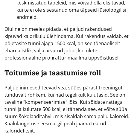
keskmistatud tabeleid, mis võivad olla eksitavad,
kui te ei ole sisestanud oma täpseid füsioloogilisi
andmeid.
Oluline on meeles pidada, et paljud rakendused
kipuvad kalorikulu ülehindama. Kui rakendus väidab, et
põletasite tunni ajaga 1500 kcal, on see tõenäoliselt
ebarealistlik, välja arvatud juhul, kui olete
professionaalne profirattur maailma tippvõistlusel.
Toitumise ja taastumise roll
Paljud inimesed teevad vea, süües pärast treeningut
tunduvalt rohkem, kui nad tegelikult kulutasid. See on
tavaline “kompenseerimise” lõks. Kui sõidate rattaga
tunni ja kulutate 500 kcal, ei tähenda see, et võite süüa
suure šokolaaditahvli, mis sisaldab sama palju kaloreid.
Kaalulangetuse eesmärgil peab jääma teatud
kaloridefitsiit.